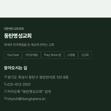
대한예수교장로회
동탄명성교회
회개와 천국복음을 온 세상에 전하는 교회
YouTube
카카오채널
Play Store 앱
쇼핑몰
선교회
찾아오시는 길
경기도 화성시 동탄구 동탄반석로 120 8층
031-613-2001
카카오톡 "
동탄명성교회
" 검색
church@dongtanms.kr