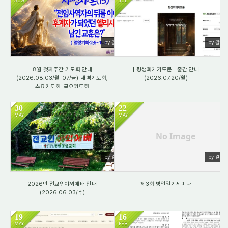
AUG
JUL
17
79
by 갈렙
by 갈렙
8월 첫째주간 기도회 안내
[ 평생회개기도문 ] 출간 안내
(2026.08.03/월-07/금)_새벽기도회,
(2026.07.20/월)
수요기도회, 금요기도회
30
22
MAY
MAY
327
930
No Image
by 갈렙
by 갈렙
2026년 전교인야외예배 안내
제3회 방언열기세미나
(2026.06.03/수)
19
16
MAY
FEB