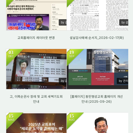
676
1660
by 갈렙
by 갈렙
교회홈페이지 레이아웃 변경
설날감사예배 순서지_2026-02-17(화)
03
19
DEC
SEP
1741
4908
by 갈렙
by 관리자
고, 이복순권사 장례 및 교회 새벽기도회
[홈페이지] 동탄명성교회 홈페이지 개선
안내
안내 (2025-09-26)
15
15
MAR
AUG
3408
2737