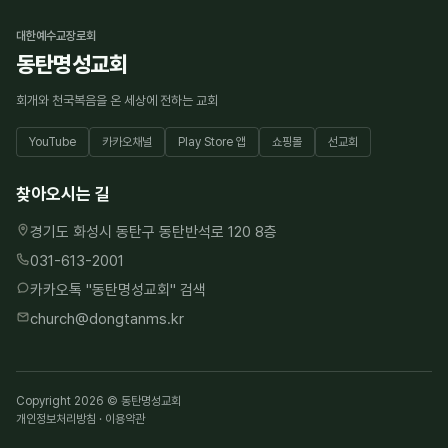
대한예수교장로회
동탄명성교회
회개와 천국복음을 온 세상에 전하는 교회
YouTube
카카오채널
Play Store 앱
쇼핑몰
선교회
찾아오시는 길
경기도 화성시 동탄구 동탄반석로 120 8층
031-613-2001
카카오톡 "
동탄명성교회
" 검색
church@dongtanms.kr
Copyright 2026 © 동탄명성교회
개인정보처리방침
·
이용약관