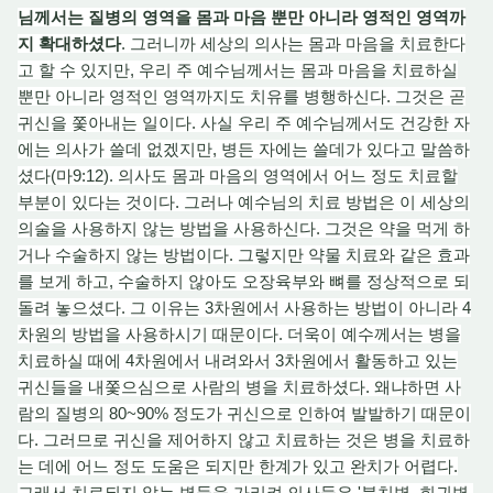
님께서는 질병의 영역을 몸과 마음 뿐만 아니라 영적인 영역까
지 확대하셨다
. 그러니까 세상의 의사는 몸과 마음을 치료한다
고 할 수 있지만, 우리 주 예수님께서는 몸과 마음을 치료하실
뿐만 아니라 영적인 영역까지도 치유를 병행하신다. 그것은 곧
귀신을 쫓아내는 일이다. 사실 우리 주 예수님께서도 건강한 자
에는 의사가 쓸데 없겠지만, 병든 자에는 쓸데가 있다고 말씀하
셨다(마9:12). 의사도 몸과 마음의 영역에서 어
느 정
도 치료할
부분이 있다는 것이다. 그러나 예수님의 치
료 방
법은 이 세상의
의술을 사용하지 않는 방법을 사용하신다. 그것은 약을 먹게 하
거나 수술하지 않는 방법이다. 그렇지만 약
물 치
료와 같은 효과
를 보게 하고, 수술하지 않아도 오장육부와 뼈를 정상적으로 되
돌
려 놓
으셨다. 그 이유는 3차원에서 사용하는 방법이 아니라 4
차원의 방법을 사용하시기 때문이다. 더욱이 예수께서는 병을
치료하실 때에 4차원에서 내려와서 3차원에서 활동하고 있는
귀신들을 내쫓으심으로 사람의 병을 치료하셨다. 왜냐하면 사
람의 질병의 80~90% 정도가 귀신으
로 인
하여 발발하기 때문이
다. 그러므로 귀신을 제어하지 않고 치료하는 것은 병을 치료하
는 데에 어느 정도 도움은 되지만 한계가 있고 완치가 어렵다.
그래서 치료되지 않
는
병들을 가리
켜
의사들은 '불치병, 희귀병,