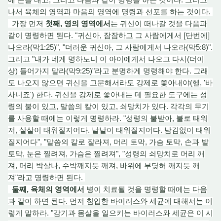
나서 육체의 영역과 마음의 영역에 명령과 선포를 하는 것이다.
가장 먼저
첫째, 영의 영역에서
는 귀신이 떠나갈 것을 다음과
같이 명령하면 된다. "귀신아, 잠잠하고 그 사람에게서 [단번에]
나오라(막1:25)", "더러운 귀신아, 그 사람에게서 나오라(막5:8)".
그리고 "내가 네게 명하노니 이 아이에게서 나오고 다시(더이
상) 들어가지 말라(막9:25)"라고 분명하게 명령해야 한다. 그래
도 나오지 않으면 귀신을 고문해서라도 강제로 쫓아내야(헬, '바
사니죠') 한다. 귀신을 강제로 쫓아내는 데 필요한 도구에는 성
령의 불이 있고, 말씀의 칼이 있고, 쇠망치가
있다
. 각각의 무기
를 사용할 때에는 이렇게 명령하라. "성령의 불받아, 불로 태워
져, 샅샅이 태워질
지
어다. 낱낱이 태워질
지
어다. 남김없이 태워
질지어다", "말씀의 칼로 잘라져, 머리 토막, 가슴 토막, 손과 발
토막, 눈은 찔려져, 가슴은 찔려져", "성령의 쇠망치로 머리 깨
져, 머리 박살나, 수박깨지듯 깨져, 바위에 부딪혀 깨지듯 깨
져"라고 명령하면 된다.
둘째, 육체의 영역에서
병이 치료될 것을 명령할 때에
는 다
음
과 같이 하면 된다. 먼저 침입한 바이러스와 세균에 대해서는 이
렇게 말하라. "감기과 몸살을 일으키는 바이러스와 세균은
이 시