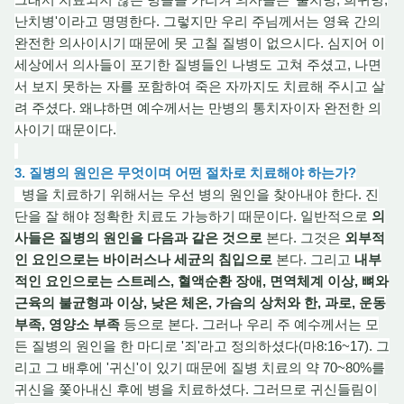
난치병'이라고 명명한다. 그렇지만 우리 주님께서는 영
육 간
의
완전한 의사이시기 때문에 못 고칠 질병이 없으시다. 심지어 이
세상에서 의
사들
이 포기한 질병들인 나병도 고
쳐 주
셨고, 나면
서 보
지 못하는 자를 포함하여 죽은 자까지도 치료
해 주
시고 살
려 주
셨다. 왜냐하면 예수께서는 만병의 통치자이자 완전한 의
사이기 때문이다.
3. 질병의 원인은 무엇이며 어떤 절차로 치료해야 하는가?
병을 치료하기 위해서는 우선 병의 원인을 찾아내야 한다. 진
단을 잘 해야 정확한 치료도 가능하기 때문이다. 일반적으로
의
사들은 질병의 원인을 다음과 같은 것으로
본다. 그것은
외부적
인 요인으로는 바이러스나 세균의 침입으로
본다. 그리고
내부
적인 요인으로는 스트레스, 혈액순환 장애, 면역체계 이상, 뼈와
근육의 불균형과 이상, 낮은 체온, 가슴의 상처와 한, 과로, 운
동
부
족, 영양소 부족
등으로 본다. 그러나 우리 주 예수께서는 모
든 질병의 원인을 한 마디로 '죄'라고 정의하셨다(마8:16~17). 그
리고 그 배후에 '귀신'이 있기 때문에 질
병 치
료의 약 70~80%를
귀신을 쫓아내신 후에 병을 치료하셨다. 그러므로 귀신들림이