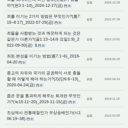
갈렙
2024.12.28
까?(욘3:1~10)_2024-12-27(금)
죄를 이기는 2가지 방법은 무엇인가?(롬7:
갈렙
2022.07.29
15~8:17)_2022-07-29(금)
죄들을 사함받는 것과 깨끗하게 되는 것은
같은가 다른가?(골1:13~14과 요일1:9)_2
갈렙
2022.10.01
022-09-30(금)
1
죄된 본성을 이기는 방법(롬7:1~6)_2018-
갈렙
2018.04.20
04-20
종교의 자유와 국가의 공권력이 서로 충돌
할 때 어떻게 해야 하는가?(2)(단6:6~13)_
갈렙
2020.04.24
2020-04-24(금)
좁은 문을 통과하게 해주는 회개란 무엇인
갈렙
2019.11.15
가?(눅15:11~20)_2019-11-15(금)
조상제사 전통예절인가 우상숭배인가(시1
갈렙
2016.02.05
06:19~38)