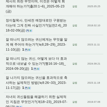
제사의 죄란 무엇이며, 이것은 어떻게 회
개해야 하는가?(출20:1~6)_2025-05-23
갈렙
2025.05.25
(금)
정이철목사, 만세전 예정대로만 구원받는
다는데 그게 진짜 사실인가?(딤전2:4)_20
갈렙
2018.02.10
18-02-09(금)
잘 떠나지 않으려는 귀신에게는 무엇을 알
게 해 주어야 하는가?(눅8;28~29)_2023-
갈렙
2023.11.11
11-10(금)
1
잘 떠나지 않는 귀신, 어떻게 보다 더 효과
적으로 내보낼 수 있는가?(행16:16~18)_
갈렙
2024.09.21
2024-09-20(금)
1
잘 나가지 않으려는 귀신을 효과적으로 축
사하는 실제적인 방법(눅8:26~33)_2023-
갈렙
2023.11.18
11-17(금)
1
자녀의 귀신들림을 해결하기 위한 실제적
인 지침은 무엇인가?(계18~23)_2019-07-
갈렙
2019.07.06
05(금)