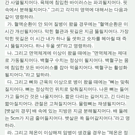
간 사멸될지어다. 육체에 침입한 바이러스는 파괴될지어다. 핏
속에서 분해될지어다." 그리고 각각의 영역에 대해서는 다음과
같이 명령하라.
가. 혈액순환이 안 되어 질병이 왔을 경우에는 "혈액순환은 이
시간 개선될지어다. 막힌 혈관과
핏길
은 지금
뚫
릴지어다. 가장
막힌 핏길은 이 시간 내가 하나 둘 셋하고 숫자를 헤아릴 때 즉
시 뚫릴지어다. 하나 두울 셋!"라고 명령하라.
나. 그리고 면역체계에 이상이 왔을 때에는 "면역체계는 제대
로 가동될지어다. 백혈구 수치는 정상이 될지어다. 백혈구는 몸
에 침입한 모든 바이러스를 잡
아 먹
을지어다. 백혈구는 활성화
될지어다."라고 말하라.
다. 그리고 뼈와 근육
의
이상으로 병이 왔을 때에는 "뼈는 맞춰
질
지
어다. 뼈는 정상적인 위치로 맞춰질
지
어다. 나온 뼈는 들어
가고 들어간 것
은
나올지어다. 짧은 다리는 길어지고, 긴 다리는
짧아질지어다. 관절은 고쳐질지어다. 물렁뼈는 재생될지어다.
[뱃살의 경우] 배 속에 있는 지방은 지금 분해될지어다. 배 둘레
는 5cm가 지금 줄어들지어다. 뱃살은 쏙 들어갈지어다."라고 명
하라.
라. 그리고 체온이 이상해져 암병이 생겼을 경우는 "체온은 정