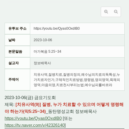
유투브 주소
https://youtu.be/Qyas0OxdIB0
날짜
2023-10-06
본문말씀
마가복음 5:25~34
설교자
정보배목사
치유사역,질병치료,질병의정의,예수님의치료의독특성,누
주제어
가치료자인가,구체적인치료방법,명령법,영의영역,육체의
영역,마음의영,치료천사부리는법,예수님피를바르라
2023-10-06(금) 금요기도회
제목:
[치유사역(9)] 질병, 누가 치료할 수 있으며 어떻게 명령해
야 하는가(막5:25~34)
_동탄명성교회 정보배목사
https://youtu.be/Qyas0OxdIB0
[또는
https://tv.naver.com/v/42326140
]