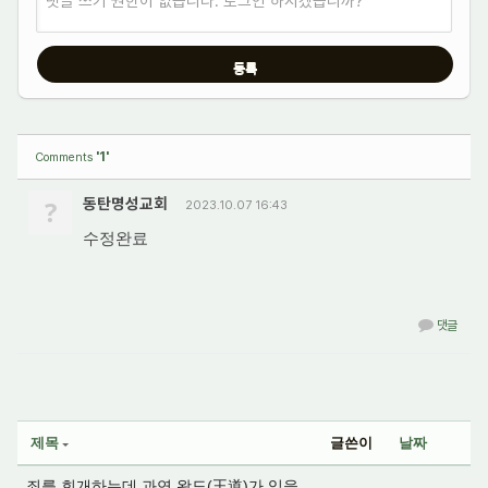
댓글 쓰기 권한이 없습니다. 로그인 하시겠습니까?
'1'
Comments
?
동탄명성교회
2023.10.07 16:43
수정완료
댓글
제목
글쓴이
날짜
죄를 회개하는데 과연 왕도(王道)가 있을