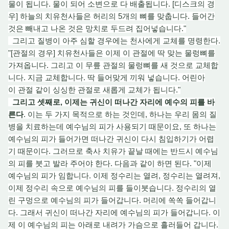
물이 됩니다. 물이 되어 소변으로
다 배
출됩니다. [디스크의 경
우] 하늘의 치유천사들은 허리의 5개의 뼈를 맞춥니다. 들어간
것
은 빼
내고 나온 것은 망치로 두
드
려 집어넣습니다."
그리고 질병이 아주 심할 경우에는 천사에게 교체를 명령한다.
"[관절의 경우] 치유천사들은 이제 이 관절에 딱 맞는 물렁뼈를
가져옵니다. 그리고 이 무
릎
관절의 물렁뼈를 새 것으로 교체합
니다. 지금 교체합니다. 딱 들어맞게 끼
워 넣
습니다. 어린아
이 관절 같이
싱싱한 관절로 새롭게 교체가 됩니다."
그리고 셋째로, 이제는 귀신이 떠나간 자리에 예수의 피를 바
른다
. 이는 두 가지 목적으로 하는 것인데, 하나는 우리 몸의 질
병을 치료하
는데
예수님의 피가 사용되기 때문이요, 또 하나는
예수님
의
피가 들어가면 떠나간 귀신이 다시 침입하기가 어렵
기 때문이다. 그러므로 축사 치유가 끝날 때에는 반드시 예수님
의 피를 붓고 발라 주어야 한다. 다음과 같이 하면 된다. "이제
예수님의 피가 임합니다. 이제 정수리는 열려, 정수리는 열
려
져,
이제 정수리 속으로 예수님의 피를 들
이
붓습니다. 정수리
의
열
린 구멍으로 예수님의 피가 들어갑니다. 머리에 쏙쏙 들어갑니
다. 그래서 귀신이 떠나간 자리에 예수님의 피가 들어갑니다. 이
제 이 예수님의 피는 아래로 내려가 가슴으로 흘러들
어 갑
니다.