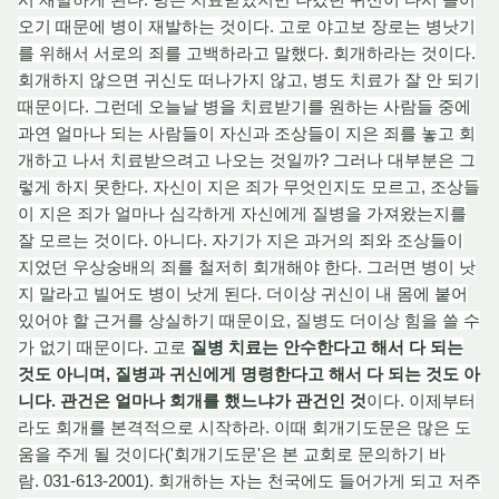
오기 때문에 병이 재발하는 것이다. 고로 야고보 장로는 병낫기
를 위해서 서로의 죄를 고백하라고 말했다. 회개하라는 것이다.
회개하지 않으면 귀신도 떠나가지 않고, 병도 치료가 잘 안 되기
때문이다. 그런데 오늘날 병을 치료받기를 원하는 사람들 중에
과연 얼마나 되는 사람들이 자신과 조상들이 지은 죄를 놓고 회
개하고 나서 치료받으려고 나오는 것일까? 그러나 대부분은 그
렇게 하지 못한다. 자신이 지은 죄가 무엇인지도 모르고, 조상들
이 지은 죄가 얼마나 심각하게 자신에게 질병을 가져왔는지를
잘 모르는 것이다. 아니다. 자기가 지은 과거의 죄와 조상들이
지었던 우상숭배의 죄를 철저히 회개해야 한다. 그러면 병이 낫
지 말라고 빌어도 병이 낫게 된다. 더이상 귀신이 내 몸에 붙
어
있
어야 할 근거를 상실하기 때문이요, 질병도 더이상 힘을 쓸 수
가 없기 때문이다. 고로
질
병 치
료는 안수한다고 해서 다 되는
것도 아니며, 질병과 귀신에게 명령한다고 해서 다 되는 것도 아
니다. 관건은 얼마나 회개를 했느냐가 관건인 것
이다. 이제부터
라
도
회개를 본격적으로 시작하라.
이때
회개기도문은 많은 도
움을 주게 될 것이다('회개기도문'은 본 교회로 문의하기 바
람
.
031-613-2001). 회개하는 자는 천국에도 들어가게 되고 저주