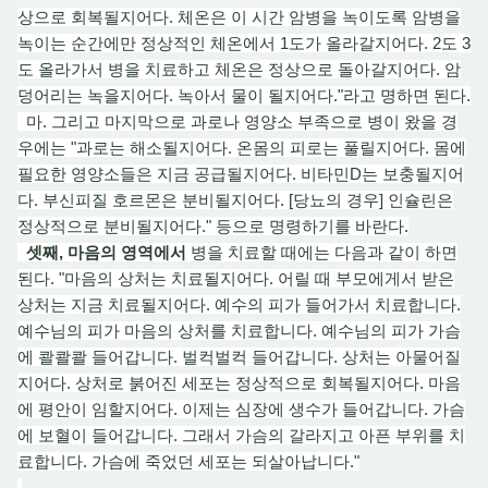
상으로 회복될지어다. 체온은 이 시간 암병을 녹이도록 암병을
녹이는 순간에만 정상적인 체온에서 1도가 올라갈지어다. 2도 3
도 올라가서 병을 치료하고 체온은 정상으로 돌아갈지어다.
암
덩
어리는 녹을지어다. 녹아서 물이 될지어다."라고 명하면 된다.
마. 그리고 마지막으로 과로나 영양소 부족으로 병이 왔을 경
우에는 "과로는 해소될지어다.
온몸
의 피로는 풀릴지어다. 몸에
필요한 영양소들은 지금 공급될지어다. 비타민D는 보충될지어
다. 부신피
질 호
르몬은 분비될지어다. [당뇨의 경우] 인슐린은
정상적으로 분비될지어다." 등으로 명령하기를 바란다.
셋째, 마음의 영역에서
병을 치료할 때에는 다음과 같이 하면
된다. "마음의 상처는 치료될지어다. 어릴 때 부모에게서 받은
상처
는
지금 치료될지어다. 예수의 피가 들어가서 치료합니다.
예수님의 피가 마음의 상처를 치료합니다. 예수님의 피가 가슴
에
콸콸콸
들어갑니다. 벌컥벌컥 들어갑니다. 상처는 아물어질
지어다. 상처로 붉어진 세포는 정상
적
으로 회복될지어다. 마음
에 평안이 임할지어다. 이제는 심장에 생수가 들어갑니다. 가슴
에 보혈이 들어갑니다. 그래서 가슴의 갈라지고 아픈 부위를 치
료합니다. 가슴에 죽었던 세포는 되살아납니다."