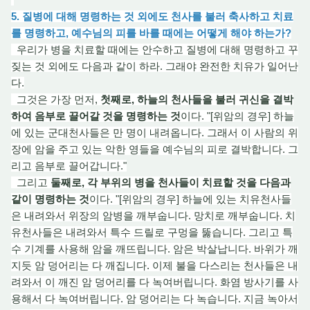
5. 질병에 대해 명령하는 것 외에도 천사를 불러 축사하고 치료
를 명령하고, 예수님의 피를 바를 때에는 어떻게 해야 하는가?
우리가 병을 치료할 때에는 안수하고 질병에 대해 명령하고 꾸
짖는 것 외에도 다음과 같이 하라. 그래
야
완전한 치유가 일어난
다.
그것은 가장 먼저,
첫째로, 하늘의 천사들을 불러 귀신을 결박
하여 음부로 끌어갈 것을 명령하는 것
이다. "[위암의 경우] 하늘
에 있는 군대천사들은 만 명이 내려옵니다. 그래서 이 사람의 위
장에 암을 주고 있는 악한 영들을 예수님의 피로 결박합니다. 그
리고 음부로 끌어갑니다."
그리고
둘째로, 각 부위의 병을 천사들이 치료할 것을 다음과
같이 명령하는 것
이다. "[위암의 경우] 하늘에 있는 치유천사들
은 내려와서 위장의 암병을 깨부숩니다. 망치로 깨
부숩
니다. 치
유천사들은 내려와서 특수 드릴로 구멍을 뚫습니다. 그리고 특
수 기
계
를
사용해 암을 깨뜨립니다. 암은 박살납니다. 바위가 깨
지듯
암 덩
어리는 다 깨집니다. 이제 불을 다스리는 천사들은 내
려와서 이 깨진
암 덩
어리를 다 녹여버립니다. 화
염 방
사기를 사
용해서 다 녹여버립니다.
암 덩어
리는 다 녹습니다. 지금 녹아서