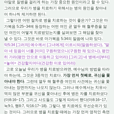
야말로 질병을 걸리게 하는 가장 중요한 원인이라고 할 수 있다.
그러므로 우리가 병을 치료하기 위해서는 병의 원인을 찾아내
어 하나씩 제거하면 된다.
그렇다면 어떤 절차로 병을 치료하는 것이 좋은가? 그것은 마
가복음 5:25~34에 등장하는 어떤 여인 곧
열두
해
혈루증
을
앓
던 여인이 어떻게 치료받았는지를 살펴보면 그 해답을 찾아
낼 수 있다. 그것은 바로 마가복음 5:34의 말씀에 나
와 있
다.
막5:34 [그러자] 예수께서 [그녀에게] 이르시되(말씀하셨다), "딸
아 네 믿음이 너를 [이미] 구원하였으니(구원한 채 있으니), 평안
히 가라(평안 안으로 이동하고 있어라) [그리고] 네 병에서[부터]
<놓여> 건강할지어다(건강한 이로 있어라)
고로 오늘날 우리가 병을 치료받으려면, 예수님의 방법을 따라
야 하는데, 그것은 3중적인 치료다.
가장 먼저 첫째로, 귀신을 쫓
아내야 한다
. 그런데
열두
해 혈루증 여인의 사건에는 귀신을 쫓
아내는 장면까지는 나오지 않는다. 그러나 예수께서는 치유사
역의 많은 부분을 귀신을 쫓아내신 후에 병든 자를 치료하셨다
(마8:16~17). 그리고 사도들도 그렇게 따라서 했다(마8:16~17,
눅9:1, 행8:7, 막16:17~18). 그렇다.
병 치
료에도 우
선순
위가 있
는 것이다. 그러므로 병을 치료할 때에는 가장 먼저 영적인 측면