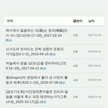
제목
글쓴이
날짜
예수께서 말씀하신 의(義)는 칭의(稱義)만
이 아니었다(마5:17~20)_2017-02-24
갈렙
2017.02.24
신사도와 빈야드는 진짜 성령의 운동인
갈렙
2016.04.15
가?(딤전4:1~2)_2016-04-15
하늘에서 받을 상(보상)을 준비하라(고전
갈렙
2017.04.21
9:16~18)_2017-04-21
용(dragon)의 관점에서 풀어 낸 사탄의 활
갈렙
2016.07.08
동과 최후(계20:1~10)_2016-07-08
[금요기도회] 이단정죄론자들은 진리의 말
씀을 어떻게 축소 과장 왜곡하는가?(고후
갈렙
2025.10.19
13:8)_2025-10-17(금)