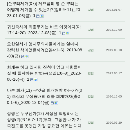
[쓴뿌리제거(07)] 게으름의 영 쓴 뿌리는
어떻게 제거할 수 있는가?(잠6:9~11)_20
갈렙
2023.01.07
23-01-06(금)
1
귀신축사의 최종무기는 바로 이것이다(마
갈렙
2023.12.09
17:14~20)_2023-12-08(금)
1
요한일서가 영지주의자들에게는 얼마나
강력한 책이었을까?(요일4:1~6)_2019-08
갈렙
2019.08.10
-09(금)
회개는 하고 있지만 진척이 없고 더힘들어
질 때 돌파하는 방법은(요일1:8~9)_2023-
갈렙
2023.06.17
06-16(금)
1
바른 회개(11) 무엇을 회개해야 하는가?(0
1) 조상의 우상숭배의 죄를 회개하자(출2
갈렙
2020.12.05
0:1~6)_2020-12-04(금)
성령은 누구신가(12) 세상을 책망하시는
성령(2)(요16:7~12)(부제: 그동안 내가 가
갈렙
2020.05.29
족전도를 못했던 가장 중요한 이유는 대체