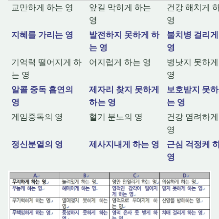
교만하게 하는 영
앞길 막히게 하는
건강 해치게 
영
영
지혜를 가리는 영
발전하지 못하게 하
불치병 걸리게
는 영
영
기억력 떨어지게 하
어지럽게 하는 영
병낫지 못하게
는 영
영
알콜 중독 흡연의
제자리 찾지 못하게
보호받지 못하
영
하는 영
는 영
게임중독의 영
혈기 분노의 영
건강 염려하게
영
정신분열의 영
제사지내게 하는 영
근심 걱정케 
영