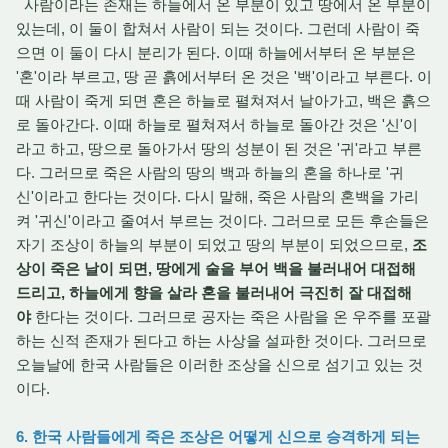
사람이라는 존재는 하늘에서 온 부분이 있고 땅에서 온 부분이
있는데, 이 둘이 합쳐서 사람이 되는 것이다. 그런데 사람이 죽
으면 이 둘이 다시 분리가 된다. 이때 하늘에서부터 온 부분은
'혼'이라 부르고, 땅 곧 흙에서부터 온 것은 '백'이라고 부른다. 이
때 사람이 죽게 되면 혼은 하늘로 펼쳐져서 날아가고, 백은 흙으
로 돌아간다. 이때 하늘로 펼쳐져서 하늘로 돌아간 것은 '신'이
라고 하고, 땅으로 돌아가서 땅의 성분이 된 것은 '귀'라고 부른
다. 그러므로 죽은 사람의 땅의 백과 하늘의 혼을 하나로 '귀
신'이라고 한다는 것이다. 다시 말해, 죽은 사람의 혼백을 가리
켜 '귀신'이라고 줄여서 부르는 것이다. 그러므로 모든 후손들은
자기 조상이 하늘의 부분이 되었고 땅의 부분이 되었으므로,
조
상이 죽은 날이 되면, 땅에게 술을 부어 백을 불러내어 대접해
드리고, 하늘에게 향을 살라 혼을 불러내어 극진히 잘 대접해
야
한다는 것이다. 그러므로 공자는 죽은 사람을 온 우주를 포괄
하는 신적 존재가 된다고 하는 사상을 설파한 것이다. 그러므로
오늘날에 한국 사람들은 이러한 조상을 신으로 섬기고 있는 것
이다.
6. 한국 사람들에게 죽은 조상은 어떻게 신으로 승격하게 되는