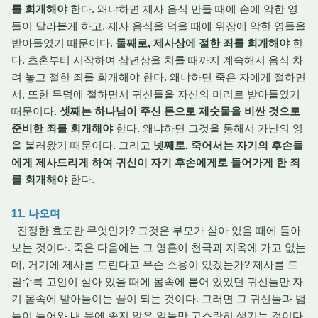
를 회개해야
한다. 왜냐하면 제사 음식 만들 때에 손에 악한 영
들이 달라붙게 하고, 제사 음식을 먹을 때에 위장에 악한 영들을
받아들였기 때문이다.
둘째로, 제사상에 절한 죄를 회개해야
한
다. 초혼부터 시작하여 삼년상을 치를 때까지 계속해서 음식 차
려 놓고 절한 죄를 회개해야 한다. 왜냐하면 죽은 자에게 절하면
서, 또한 무덤에 절하면서 귀신들을 자신의 머리로 받아들였기
때문이다.
셋째는 하나님이 주신 돈으로 제숫물을 비싼 것으로
준비한 죄를 회개해야
한다. 왜냐하면 그것을 통해서 가난의 영
을 불러왔기 때문이다. 그리고
넷째로, 죽어서는 자기의 후손들
에게 제사드리게 하여 귀신이 자기 후손에게로 들어가게 한 죄
를 회개해야
한다.
11. 나오며
진정한 효도란 무엇인가? 그것은 부모가 살아 있을 때에 돌아
보는 것이다. 죽은 다음에는 그 영혼이 천국과 지옥에 가고 없는
데, 거기에 제사를 드린다고 무슨 소용이 있겠는가? 제사를 드
릴수록 고인이 살아 있을 때에 몸속에 붙어 있었던 귀신들만 자
기 몸속에 받아들이는 꼴이 되는 것이다. 그러면 그 귀신들과 뱀
들이 들어와 내 몸에 좋지 않은 일들만 고스란히 생기는 것이다.