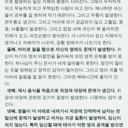
므로 발생하는 일은 지혜와 총명이 사라진다. 그래서 무지하게
되고 무능하게 되고 무책임한 사람이 되고 만다. 왜냐하면 귀신
들이 공부를 잘 못하게 막기 때문이다. 그리고 두통이 발생한다.
편두통도 생긴다. 그리고 머리에 피가 공급되지 않고 고혈압, 중
풍, 뇌출혈이 발생한다. 그리고 점점 뇌에 귀신이 꽉 들어차면
치매가 오고, 파킨슨병이 찾아온다. 더 나아가서 정신 지체아가
생겨나고 자폐아가 나오며, 공황 장애자가 나오기도 한다.
둘째, 머리로 절을 함으로 자신의 영에도 문제가 발생한다
. 귀
신이 자기의 영의 바깥면을 둘러싸게 되면 영적 은혜를 받지 못
한다. 하나님이 주신 은사가 내게 달라붙지 못한다. 영안이 열리
는 것을 방해받고 영적인 감각이 떨어진다. 그리고 영의 귀를 막
아버려 말씀을 잘 듣지 못한다. 그러면 예배시간에 졸다가 간
다.
셋째, 제사 음식을 먹음으로 위장과 대장에 문제가 생긴다
. 위
장과 대장에 관련된 갖가지 질병이 발생한다. 나중에는 암이 생
긴다.
넷째, 영들이 더 아래로 내려가서 자궁에 안착하여 남자는 전
립선에 문제가 발생하고 여자는 자궁 질환이 발생하며, 임신이
되지 않는다. 특히 임신할 때에 태아가 악한 영의 공격을 받으면