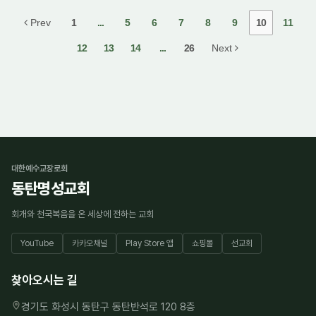
Prev
1
...
5
6
7
8
9
10
11
12
13
14
...
26
Next
대한예수교장로회
동탄명성교회
회개와 천국복음을 온 세상에 전하는 교회
YouTube
카카오채널
Play Store 앱
쇼핑몰
선교회
찾아오시는 길
경기도 화성시 동탄구 동탄반석로 120 8층