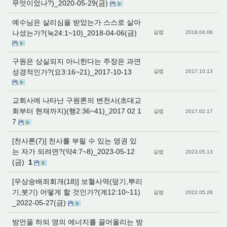
무엇이었나?)_2020-05-29(금)
예수님은 살리심을 받았는가 스스로 살아
나셨는가?(눅24:1~10)_2018-04-06(금)
갈렙
2018.04.06
구원은 상실되지 아니한다는 주장은 과연
성경적인가?(요3:16~21)_2017-10-13
갈렙
2017.10.13
교회사에 나타난 구원론의 변천사(초대교
회부터 현재까지)(행2:36~41)_2017 02 1
갈렙
2017.02.17
7
[천사론(7)] 천사를 부릴 수 있는 영권 있
는 자가 되려면?(약4:7~8)_2023-05-12
갈렙
2023.05.13
(금)
1
[우상숭배죄회개(18)] 보혈사역(덮기,뿌리
기,붓기) 어떻게 할 것인가?(계12:10~11)
갈렙
2022.05.28
_2022-05-27(금)
방언을 하되 영의 에너지를 끌어올리는 방