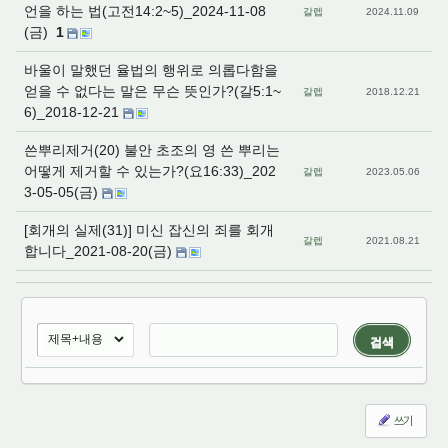
언을 하는 법(고전14:2~5)_2024-11-08
갈렙
2024.11.09
(금)
1
바울이 말했던 율법의 행위로 의롭다함을
얻을 수 없다는 말은 무슨 뜻인가?(갈5:1~
갈렙
2018.12.21
6)_2018-12-21
쓴뿌리제거(20) 불안 초조의 영 쓴 뿌리는
어떻게 제거할 수 있는가?(요16:33)_202
갈렙
2023.05.06
3-05-05(금)
[회개의 실제(31)] 미신 잡신의 죄를 회개
갈렙
2021.08.21
합니다_2021-08-20(금)
검색
쓰기