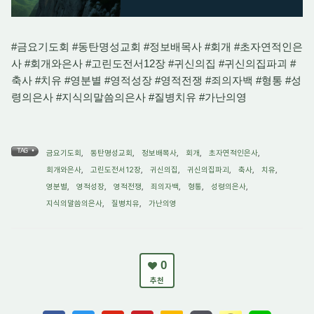
#금요기도회 #동탄명성교회 #정보배목사 #회개 #초자연적인은
사 #회개와은사 #고린도전서12장 #귀신의집 #귀신의집파괴 #
축사 #치유 #영분별 #영적성장 #영적전쟁 #죄의자백 #형통 #성
령의은사 #지식의말씀의은사 #질병치유 #가난의영
TAG •
금요기도회
,
동탄명성교회
,
정보배목사
,
회개
,
초자연적인은사
,
회개와은사
,
고린도전서12장
,
귀신의집
,
귀신의집파괴
,
축사
,
치유
,
영분별
,
영적성장
,
영적전쟁
,
죄의자백
,
형통
,
성령의은사
,
지식의말씀의은사
,
질병치유
,
가난의영
0
추천