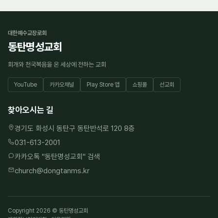
대한예수교장로회
동탄명성교회
회개와 천국복음을 온 세상에 전하는 교회
YouTube
카카오채널
Play Store 앱
쇼핑몰
선교회
찾아오시는 길
경기도 화성시 동탄구 동탄반석로 120 8층
031-613-2001
카카오톡 "
동탄명성교회
" 검색
church@dongtanms.kr
Copyright 2026 © 동탄명성교회