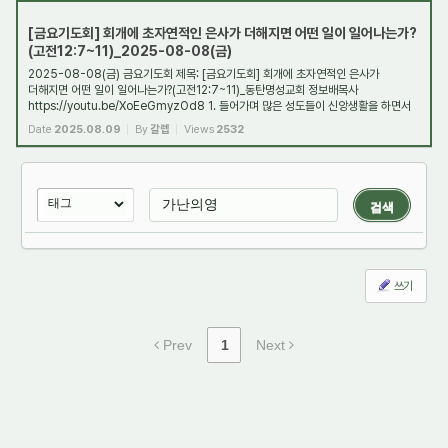
[금요기도회] 회개에 초자연적인 은사가 더해지면 어떤 일이 일어나는가?
(고전12:7~11)_2025-08-08(금)
2025-08-08(금) 금요기도회 제목: [금요기도회] 회개에 초자연적인 은사가
더해지면 어떤 일이 일어나는가?(고전12:7~11)_동탄명성교회 정보배목사
https://youtu.be/XoEeGmyzOd8 1. 들어가며 많은 성도들이 신앙생활을 하면서
영적인 침체와 한계에 부딪히는 ...
Date
2025.08.09
By
갈렙
Views
2532
검색
쓰기
Prev
1
Next