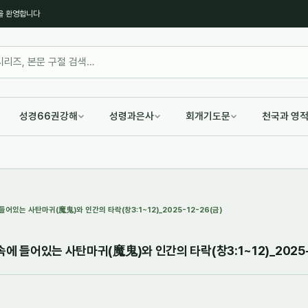
을 환영합니다
성경66권강해
성령과은사
회개기도문
천국과 영
들어있는 사탄마귀(魔鬼)와 인간의 타락(창3:1~12)_2025-12-26(금)
속에 들어있는 사탄마귀(魔鬼)와 인간의 타락(창3:1~12)_2025-