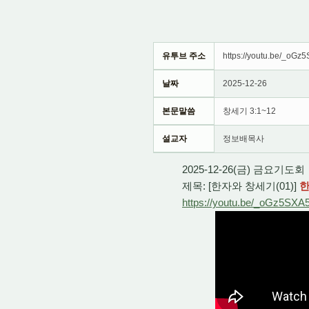
유투브 주소
https://youtu.be/_oG
날짜
2025-12-26
본문말씀
창세기 3:1~12
설교자
정보배목사
2025-12-26(금) 금요기도회
제목: [한자와 창세기(01)]
한
https://youtu.be/_oGz5SX