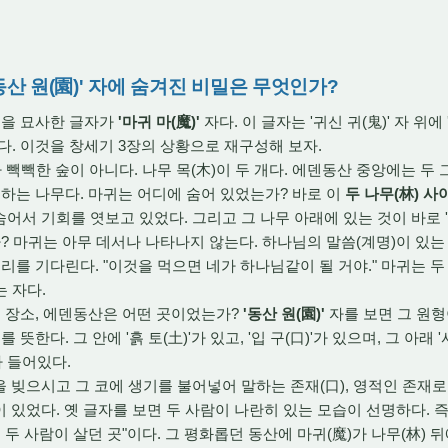
와 '동산 원(園)' 자에 숨겨진 비밀은 무엇인가?
을 묘사한 글자가
'마귀 마(魔)'
자다.
이 글자는 '귀신 귀(鬼)' 자 위에 '
다.
이것을 창세기 3장의 상황으로 재구성해 보자.
가 빽빽한 숲이 아니다.
나무 목(木)이 두 개다.
에덴동산 중앙에는 두 
하는 나무다.
마귀는 어디에 숨어 있었는가?
바로 이
두 나무(林) 사
 숨어서 기회를 엿보고 있었다.
그리고 그 나무 아래에 있는 것이 바로 '
?
마귀는 아무 데서나 나타나지 않는다.
하나님의 말씀(계명)이 있는 
우리를 기다린다.
"이것을 먹으면 네가 하나님같이 될 거야.
" 마귀는 
 자다.
 장소,
에덴동산은 어떤 곳이었는가?
'동산 원(園)'
자를 보면 그 원형
를 뜻한다.
그 안에 '흙 토(土)'가 있고,
'입 구(口)'가 있으며,
그 아래 '
가 들어있다.
 빚으시고 그 코에 생기를 불어넣어 말하는 존재(口),
영적인 존재로
이 있었다.
옛 글자를 보면 두 사람이 나란히 있는 모습이 선명하다.
즉
두 사람이 살던 곳"이다.
그 평화롭던 동산에 마귀(魔)가 나무(林) 