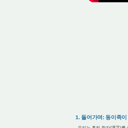
1. 들어가며: 동이족
우리는 흔히 한자(漢字)를