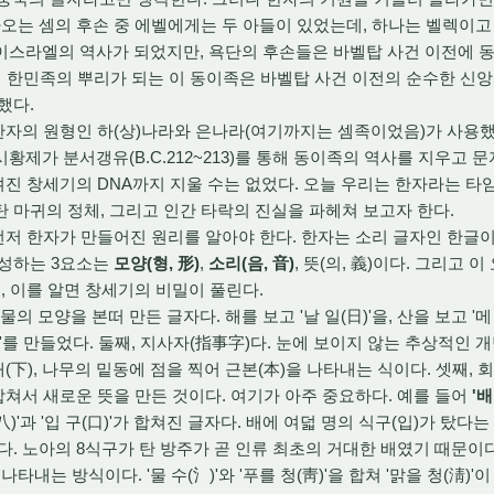
오는 셈의 후손 중 에벨에게는 두 아들이 있었는데,
하나는 벨렉이고
이스라엘의 역사가 되었지만,
욕단의 후손들은 바벨탑 사건 이전에 
 한민족의 뿌리가 되는 이 동이족은 바벨탑 사건 이전의 순수한 신
했다.
한자의 원형인 하(상)나라와 은나라(여기까지는 셈족이었음)가 사용
황제가 분서갱유(B.C.212~213)를 통해 동이족의 역사를 지우고 
겨진 창세기의 DNA까지 지울 수는 없었다.
오늘 우리는 한자라는 타임
 마귀의 정체,
그리고 인간 타락의 진실을 파헤쳐 보고자 한다.
저 한자가 만들어진 원리를 알아야 한다.
한자는 소리 글자인 한글이
성하는 3요소는
모양(형, 形)
,
소리(음, 音)
,
뜻(의,
義)이다.
그리고 이
,
이를 알면 창세기의 비밀이 풀린다.
물의 모양을 본떠 만든 글자다.
해를 보고 '날 일(日)'을,
산을 보고 '메 
)'를 만들었다.
둘째,
지사자(指事字)다.
눈에 보이지 않는 추상적인 개
(下),
나무의 밑동에 점을 찍어 근본(本)을 나타내는 식이다.
셋째,
회
합쳐서 새로운 뜻을 만든 것이다.
여기가 아주 중요하다.
예를 들어
'배
(八)'과 '입 구(口)'가 합쳐진 글자다.
배에 여덟 명의 식구(입)가 탔다는
다.
노아의 8식구가 탄 방주가 곧 인류 최초의 거대한 배였기 때문이다
 나타내는 방식이다.
'물 수(氵)'와 '푸를 청(靑)'을 합쳐 '맑을 청(淸)'