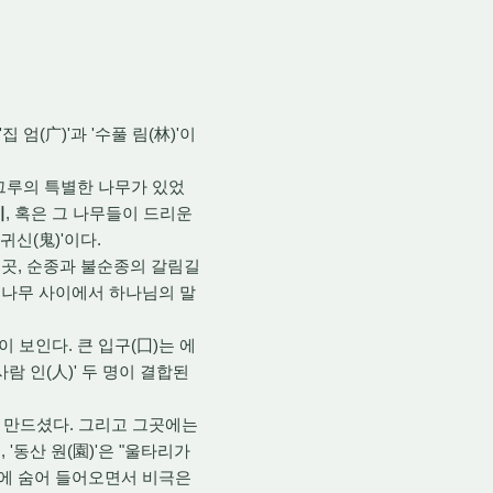
집 엄(广)'과 '수풀 림(林)'이
그루의 특별한 나무가 있었
이
,
혹은 그 나무들이 드리운
귀신(鬼)'이다.
곳,
순종과 불순종의 갈림길
두 나무 사이에서 하나님의 말
이 보인다.
큰 입구(囗)는 에
사람 인(人)' 두 명이 결합된
 만드셨다.
그리고 그곳에는
,
'동산 원(園)'은 "울타리가
뒤에 숨어 들어오면서 비극은