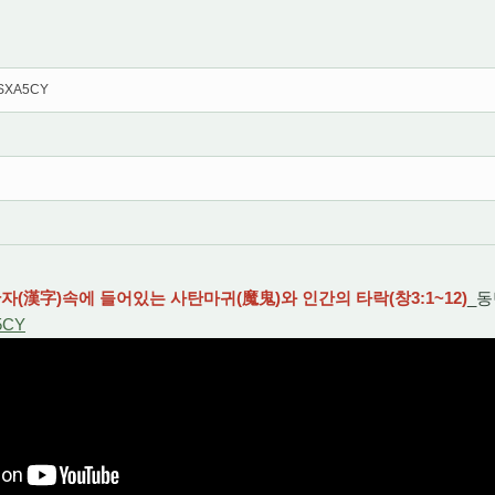
z5SXA5CY
자(漢字)속에 들어있는 사탄마귀(魔鬼)와 인간의 타락(창3:1~12)
_
A5CY