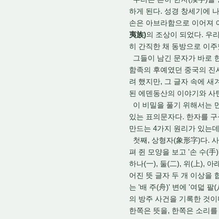
하게 된다.
성경 창세기에 나
손은 아브라함으로 이어져 
夷族)
의 조상이 되었다.
우리
히 간직한 채 동방으로 이주
그들이 남긴 문자가 바로 
함족의 후예였던 중국의 진시
려 했지만,
그 글자 속에 새
된 에덴동산의 이야기와 사탄
이 비밀을 풀기 위해서는 먼
있는 표의문자다.
한자를 구
만드는 4가지 원리가 있는데
첫째,
상형자(象形字)다.
사
펴 쥔 모양을 보고 '손 수(手
하나(一),
둘(二),
위(上),
아래
어진 뜻 글자 두 개 이상을 
는 '배 주(舟)' 변에 '여덟 팔
의 방주 사건을 기록한 것이
한쪽은 뜻을,
한쪽은 소리를