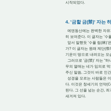
시작되었다.
4. '금할 금(禁)' 
에덴동산에는 완벽한 자유
히 보여준다.
이 글자는 '수풀 
앞서 말했듯 '수풀 림(林)'
가?
이 글자는 원래 제단(祭
기운이 땅으로 내려오는 모
그러므로 '금(禁)' 자는 "
무의 열매는 네가 임의로 먹되
주신 말씀,
그것이 바로 인간이
성경을 모르는 사람들은 이
다.
이것은 창세기의 언약(Cov
된다.
그 선을 넘는 순간,
죄
새겨져 있다.