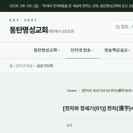
2026. 08. 09. (일)
·
「회개와 천국복음을 온 세상에 전하는 교회」 동탄명성교회에 오신 것
Sketchbook5, 스케치북5
Sketchbook5, 스케치북5
EST. 2007
동탄명성교회
대한예수교장로회
동탄명성교회
인터넷 방송
방송핵심설교
Sketchbook5, 스케치북5
Sketchbook5, 스케치북5
홈
인터넷 방송
금요기도회
Home
[한자와 창세기(01)] 한자(漢字)속에 
[한자와 창세기(01)] 한자(漢字)
갈렙