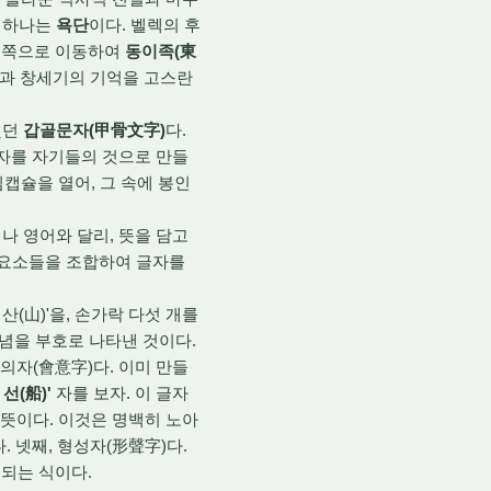
 하나는
욕단
이다.
벨렉의 후
동쪽으로 이동하여
동이족(東
앙과 창세기의 기억을 고스란
했던
갑골문자(甲骨文字)
다.
문자를 자기들의 것으로 만들
캡슐을 열어,
그 속에 봉인
나 영어와 달리,
뜻을 담고
 요소들을 조합하여 글자를
산(山)'을,
손가락 다섯 개를
념을 부호로 나타낸 것이다.
의자(會意字)다.
이미 만들
 선(船)'
자를 보자.
이 글자
 뜻이다.
이것은 명백히 노아
.
넷째,
형성자(形聲字)다.
이 되는 식이다.