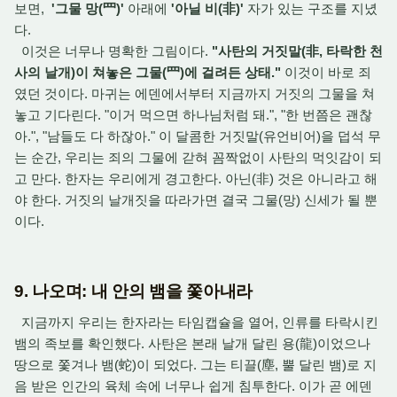
보면,
'그물 망(罒)'
아래에
'아닐 비(非)'
자가 있는 구조를 지녔
다.
이것은 너무나 명확한 그림이다.
"사탄의 거짓말(非, 타락한 천
사의 날개)이 쳐놓은 그물(罒)에 걸려든 상태."
이것이 바로 죄
였던 것이다. 마귀는 에덴에서부터 지금까지 거짓의 그물을 쳐
놓고 기다린다. "이거 먹으면 하나님처럼 돼.", "한 번쯤은 괜찮
아.", "남들도 다 하잖아." 이 달콤한 거짓말(유언비어)을 덥석 무
는 순간, 우리는 죄의 그물에 갇혀 꼼짝없이 사탄의 먹잇감이 되
고 만다. 한자는 우리에게 경고한다. 아닌(非) 것은 아니라고 해
야 한다. 거짓의 날개짓을 따라가면 결국 그물(망) 신세가 될 뿐
이다.
9. 나오며: 내 안의 뱀을 쫓아내라
지금까지 우리는 한자라는 타임캡슐을 열어, 인류를 타락시킨
뱀의 족보를 확인했다. 사탄은 본래 날개 달린 용(龍)이었으나
땅으로 쫓겨나 뱀(蛇)이 되었다. 그는 티끌(塵, 뿔 달린 뱀)로 지
음 받은 인간의 육체 속에 너무나 쉽게 침투한다. 이가 곧 에덴