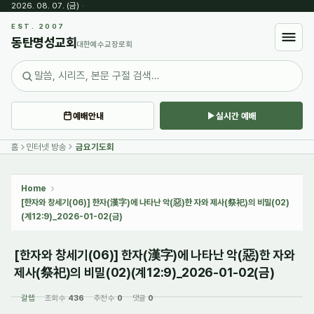
2026. 08. 07. (금)
·
Sketchbook5, 스케치북5
EST. 2007
동탄명성교회
대한예수교장로회
예배안내
실시간 예배
Sketchbook5, 스케치북5
홈
인터넷 방송
금요기도회
Home
[한자와 창세기(06)] 한자(漢字)에 나타난 악(惡)한 자와 제사(祭祀)의 비밀(02)
(계12:9)_2026-01-02(금)
[한자와 창세기(06)] 한자(漢字)에 나타난 악(惡)한 자와
제사(祭祀)의 비밀(02)(계12:9)_2026-01-02(금)
갈렙
조회 수
436
추천 수
0
댓글
0