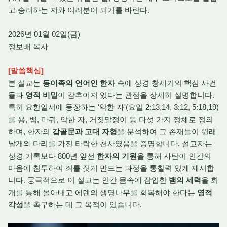
고 승리하는 저와 여러분이 되기를 바란다.
2026년 01월 02일(금)
정보배 목사
[말씀핵심]
본 설교는
동이족의 언어인 한자
속에 성경 창세기의 핵심 사건
들과
영적 비밀
이 감추어져 있다는 관점을 상세히 설명합니다.
특히 요한일서에 등장하는 '악한 자'(요일 2:13,14, 3:12, 5:18,19)
를 용, 뱀, 마귀, 악한 자, 거짓말쟁이 등 다섯 가지 정체로 정의
하며, 한자의
갑골문과 고대 자형
을 분석하여 그 존재들이 원래
날개와 다리를 가진 타락한 천사였음을 증명합니다. 설교자는
성경 기록보다 800년 앞선
한자의 기원
을 통해 사탄이 인간의
마음에 침투하여 죄를 짓게 만드는 과정을 통찰력 있게 제시합
니다. 궁극적으로 이 설교는 인간 몸속에 잠입한
뱀의 세력
을 회
개를 통해 몰아내고 에덴의 생명나무를 회복해야 한다는
영적
각성
을 촉구하는 데 그 목적이 있습니다.