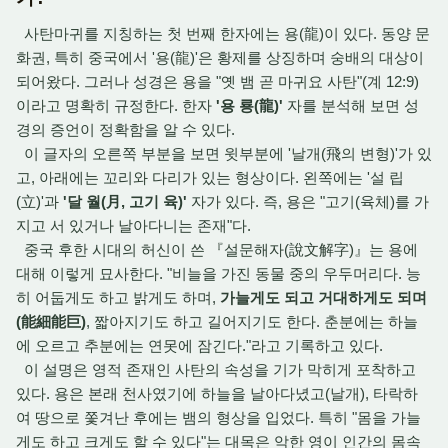
사탄마귀를 지칭하는 첫 번째 한자에는 용(龍)이 있다. 동양 문
화권, 특히 중국에서 '용(龍)'은 황제를 상징하며 숭배의 대상이
되어왔다. 그러나 성경은 용을 "옛 뱀 곧 마귀요 사탄"(계 12:9)
이라고 명확히 규정한다. 한자
'용 룡(龍)'
자를 분석해 보면 성
경의 증언이 정확함을 알 수 있다.
이 글자의 오른쪽 부분을 보면 윗부분에 '날개(飛의 변형)'가 있
고, 아래에는 꼬리와 다리가 있는 형상이다. 왼쪽에는 '설 립
(立)'과
'달 월(月, 고기 육)'
자가 있다. 즉, 용은 "고기(육체)를 가
지고 서 있거나 날아다니는 존재"다.
중국 후한 시대의 허신이 쓴 『설문해자(說文解字)』는 용에
대해 이렇게 묘사한다. "비늘을 가진 동물 중의 우두머리다. 능
히 어둡게도 하고 밝게도 하며,
가늘게도 되고 거대하게도 되며
(能細能巨)
, 짧아지기도 하고 길어지기도 한다. 춘분에는 하늘
에 오르고 추분에는 연못에 잠긴다."라고 기록하고 있다.
이 설명은 영적 존재인 사탄의 속성을 기가 막히게 포착하고
있다. 용은 본래 천사였기에 하늘을 날아다녔고(날개), 타락하
여 땅으로 쫓겨난 후에는 뱀의 형상을 입었다. 특히 "몸을 가늘
게도 하고 크게도 할 수 있다"는 대목은 악한 영이 인간의 몸속