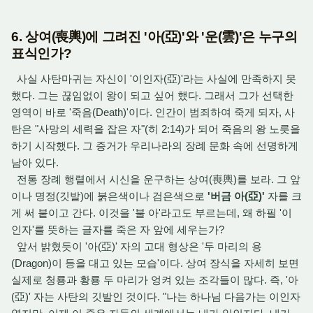
6. 상여(喪輿)에 그려진 '아(亞)'와 '운(雲)'은 누구의
표식인가?
사실 사탄마귀는 자신이 '이인자(亞)'라는 사실에 만족하지 못
했다. 그는 끊임없이 왕이 되고 싶어 했다. 그래서 그가 선택한
영역이 바로 '죽음(Death)'이다. 인간이 범죄하여 죽게 되자, 사
탄은 "사망의 세력을 잡은 자"(히 2:14)가 되어 죽음의 왕 노릇을
하기 시작했다. 그 증거가 우리나라의 장례 문화 속에 선명하게
남아 있다.
전통 장례 행렬에서 시신을 운구하는 상여(喪輿)를 보라. 그 앞
이나 명정(깃발)에 붉은색이나 검은색으로
'버금 아(亞)'
자를 크
게 써 붙이고 간다. 이것을 '불 아'라고도 부르는데, 왜 하필 '이
인자'를 뜻하는 글자를 죽은 자 앞에 세우는가?
앞서 밝혔듯이 '아(亞)' 자의 고대 형상은 '두 마리의 용
(Dragon)이 등을 대고 있는 모습'이다. 상여 장식을 자세히 보면
실제로 청룡과 황룡 두 마리가 엉켜 있는 조각들이 많다. 즉, '아
(亞)' 자는 사탄의 깃발인 것이다. "나는 하나님 다음가는 이인자