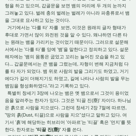
형을 하고 있으며, 갑골문을 보면 뱀의 머리에 두 개의 눈까지
그려놓고 있다. 벌레 충의 벌레는 벌레가 아니라 파충류로서 뱀
을 그대로 묘사하고 있는 것이다.
거기에서는 '다를 타' 자를 보면, 이것은 원래의 글자 형태가
후대로 가면서 많이 와전된 것을 알 수 있다. 왜냐하면 다른 타
는 원래는 뱀을 가리키는 것이었기 때문이다. 그러므로 설문해
서에서는 '다를 타'를 앙예 '뱀'을 말한다고 정의하고 있다. 설문
해자에는 '뱀의 몸통은 굽었고 꼬리는 늘어진 모습을 하고 있
다... 갑골문에서는 큰 뱀을 그렸는데, 자형이 변해 지금처럼 다
를 타 자가 되었다. 뱀 위로 사람의 발을 그리기도 하였고, 거기
에다가 길이 더해지기도 하였고, 길에 나타나 사람의 발을 무는
뱀임을 형성화하였다."라고 기록하고 있다.
특별히 창세기 3장에 나오는 뱀은 옛 뱀으로서 그것이 용이었
음을 알려주는 한자가 있다. 그것은 '티끌 진(塵)' 자이다. 하나님
은 흙으로 사람을 지으셨다. 그런데 창세기 2장 7절에 따르면,
"땅의 흙(Dust, 티끌)으로 사람을 지으"셨다고 말하고 있다. 여
기서 '흙'에 해당하는 히브리어 '아파르'는 '티끌' 혹은 '먼지'를 뜻
한다. 한자로는
'티끌 진(塵)'
자를 쓴다.