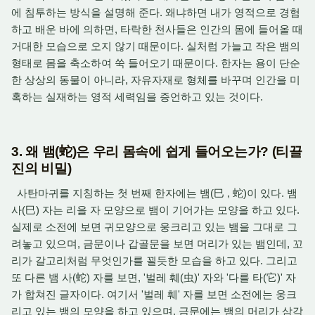
에 침투하는 방식을 설명해 준다. 왜냐하면 내가 영적으로 경험
하고 배운 바에 의하면, 타락한 천사들은 인간의 몸에 들어올 때
거대한 모습으로 오지 않기 때문이다. 실처럼 가늘고 작은 뱀의
형태로 몸을 축소하여 쑥 들어오기 때문이다. 한자는 용이 단순
한 상상의 동물이 아니라, 자유자재로 형체를 바꾸며 인간을 미
혹하는 실재하는 영적 세력임을 증언하고 있는 것이다.
3. 왜 뱀(蛇)은 우리 몸속에 쉽게 들어오는가? (티끌
진의 비밀)
사탄마귀를 지칭하는 첫 번째 한자에는 뱀
(
巳 , 蛇
)이 있다. 뱀
사(巳) 자는 리을 자 모양으로 뱀이 기어가는 모양을 하고 있다.
실제로 소전에 보면 귀모양으로 웅크리고 있는 뱀을 그대로 그
려놓고 있으며, 금문이나 갑골문을 보면 머리가 있는 뱀인데, 꼬
리가 갈고리처럼 무엇인가를 꾈듯한 모습을 하고 있다. 그리고
또 다른 뱀 사(蛇) 자를 보면, '벌레 훼(
虫
)' 자와 '다를 타(
它)
' 자
가 합쳐진 글자이다. 여기서 '벌레 훼' 자를 보면 소전에는 웅크
리고 있는 뱀의 모양을 하고 있으며, 금문에는 뱀의 머리가 삼각