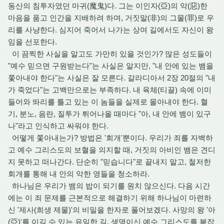
동산의 침투자였던 마귀(魔鬼)다. 그는 이인자(亞)의 악(惡)한
마음을 품고 인간을 지배하려 하며, 거짓말(非)의 그물(罪)로 우
리를 사냥한다. 심지어 죽어서 나가는 상여 길에서도 자신이 왕
임을 선포한다.
이 끔찍한 사실을 알고도 가만히 있을 것인가? 많은 성도들이
"예수 믿으면 구원받는다"는 사실은 알지만, "내 안에 있는 뱀을
쫓아내야 한다"는 사실은 잘 모른다. 갈라디아서 2장 20절의 "내
가 죽었다"는 고백만으로는 부족하다. 내 육체(티끌) 속에 이미
들어와 똬리를 틀고 있는 이 놈들을 실제로 몰아내야 한다. 혈
기, 분노, 음란, 질투가 튀어나올 때마다 "아, 내 안에 뱀이 있구
나"라고 인식하고 싸워야 한다.
어떻게 쫓아내는가? 방법은 '회개'뿐이다. 우리가 죄를 자백하
고 예수 그리스도의 보혈을 의지할 때, 거짓의 아비인 뱀은 견디
지 못하고 떠나간다. 단순히 "믿습니다"로 끝내지 말고, 철저한
회개를 통해 내 안의 악한 영들을 청소하라.
하나님은 우리가 뱀의 밥이 되기를 원치 않으신다. 다음 시간
에는 이 죄 문제를 근본적으로 해결하기 위해 하나님이 마련하
신 '제사(희생 제물)'의 비밀을 한자로 풀어보겠다. 사망의 왕 '아
(亞)'를 이길 수 있는 유일한 길, 생명이신 예수 그리스도를 붙잡