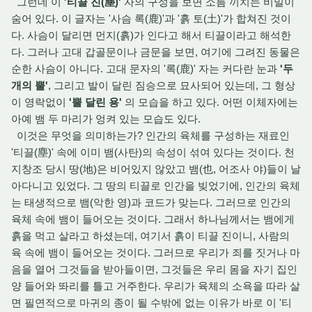
그런데 이
'티끌 진(塵)'
자의 구성을 보면 소름 끼치는 비밀이
숨어 있다. 이 글자는 '사슴 록(鹿)'과 '흙 토(土)'가 합쳐진 것이
다. 사슴이 달리면 먼지(흙)가 인다고 해서 티끌이라고 해석한
다. 그러나 고대 갑골문이나 금문을 보면, 여기에 그려진 동물은
순한 사슴이 아니다. 고대 문자의 '록(鹿)' 자는 커다란 눈과
'두
개의 뿔'
, 그리고 발이 달린 짐승으로 묘사되어 있는데, 그 형상
이 영락없이
'뿔 달린 용'
의 모습을 하고 있다. 어떤 이체자에는
아예 뱀 두 마리가 엉켜 있는 모습도 있다.
이것은 무엇을 의미하는가? 인간의 육체를 구성하는 재료인
'티끌(塵)' 속에 이미 뱀(사탄)의 속성이 섞여 있다는 것이다. 천
지창조 당시 땅(地)은 비어있지 않았고 뱀(也, 어조사 야)들이 날
아다니고 있었다. 그 땅의 티끌로 인간을 빚었기에, 인간의 육체
는 태생적으로 뱀(악한 영)과 코드가 맞는다. 그러므로 인간의
육체 속에 뱀이 들어오는 것이다. 그래서 하나님께서는 뱀에게
흙을 먹고 살라고 하셨는데, 여기서 흙이 티끌 진이니, 사람의
육 속에 뱀이 들어오는 것이다. 그러므로 우리가 죄를 짓거나 마
음을 열어 그것들을 받아들이면, 그것들은 우리 몸을 자기 집인
양 들어와 똬리를 틀고 거주한다. 우리가 육체의 소욕을 따라 살
면 필연적으로 마귀의 종이 될 수밖에 없는 이유가 바로 이 '티