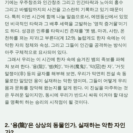
기에는 우주창조와 인간창조 그리고 인간타락과 노아의 홍수
그리고 바벨탑까지의 사건을 고스란히 기록하고 있기 때문이
다. 특히 이번 시간에 함께 나눌 말씀으로서, 에덴동산에서 있었
던 비극적인 타락과 그 배후 세력을 고발하는 '영적 증거물'이기
도 하다. 성경은 인류를 타락시킨 존재를 '옛 뱀, 마귀, 사탄, 온
천하를 꾀는 자'라고 부른다(계 12:9). 놀랍게도 한자 속에는 이
악한 자의 정체와 속성, 그리고 그들이 인간을 공격하는 방식이
아주 구체적으로 묘사되어 있다.
그래서 우리는 이 시간에 한자 속에 숨겨진 뱀의 족보를 파헤
쳐 보려 한다. '용(龍)', '뱀(蛇)', '마귀(
魔鬼
)',
'악(惡)한 자', '거짓
말쟁이(
非)
등의 글자를 해부해 보면, 우리가 막연히 전설 속 동
물로만 알았던 용이 실재하는 악한 영이며, 그들이 어떻게 우리
몸과 문화를 장악해 왔는지를 알게 된다. 이 진실을 마주하는 것
은 두려운 일이지만, 동시에 우리가 반드시 싸워 이겨야 할 대상
을 명확히 하는 승리의 시작점이 될 것이다.
2. '용(龍)'은 상상의 동물인가, 실재하는 악한 자인
가?