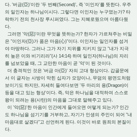
다. '버금(亞)'이란 '두 번째(Second)', 즉 '이인자'를 뜻한다. 우주
의 일인자는 하나님이시다. 그렇다면 이인자는 누구였는가? 타
락하기 전의 천사장 루시퍼였다. 그는 지혜로웠으며 아름다웠
다.
그러면 '악(惡)'이란 무엇을 뜻하는가? 한자가 가르쳐주는 비밀
은 "이인자(亞)가 품은 마음(心)"이다. 이인자는 일인자를 섬겨
야 마땅하다. 그러나 그가 자기 지위를 지키지 않고 "내가 지극
히 높은 이와 비기리라"(사 14:14) 하며 일인자(하나님)의 자리
를 넘보았을 때, 그 교만한 마음이 곧 '악'이 된 것이다.
더 충격적인 것은 '버금 아(亞)' 자의 고대 형상이다. 갑골문에
서 이 글자는 사방이 막힌 십자가 모양이나, 무덤의 평면도처럼
보이기도 하지만, 자세히 들여다보면 '두 마리의 용(Dragon)이
등을 대고 있는 형상'이다. 즉, 악은 하나님을 대적하여 스스로
왕이 되려는 용(사탄)의 마음을 그대로 말해주고 있다.
이 '악(惡)'한 마음이 인간에게 들어오면 어떻게 되는가? 인간
도 하나님을 섬기기를 거부하고, 자기가 인생의 주인이 되어 "내
마음대로 살겠다"고 선언하게 된다. 이것이 바로 원죄의 본질이
다.