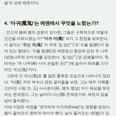
끌'의 성분 때문이다.
4. '마귀(魔鬼)'는 에덴에서 무엇을 노렸는가?
인간의 몸에 뱀의 성분이 있다면, 그들은 구체적으로 어떻게
인간을 타락시켰는가?
'마귀 마(魔)'
자가 그 현장을 보여준다.
이 글자는
'귀신 귀(鬼)'
자 위에 '집 엄(广)'과 '수풀 림(林)'이 덮
여 있는 형태다. '수풀 림(林)'은 에덴동산 중앙에 있던 두 나무
(생명나무와 선악과)를 상징한다. '집 엄(广)'은 은폐물이다. 즉,
마귀는 "두 나무(林) 사이 은밀한 곳(广)에 숨어서 하와를 기다
리던 귀신(鬼)"이다.
그런데 이 귀신(鬼)은 뿔 달린 흉측한 모습으로 나타나지 않았
다. '마(魔)' 자의 부수나 관련 글자들을 보면, 그는 매우 지혜롭
고(어진 사람 인, 儿) 사사로이(私, 뱀의 형상) 자기 욕심을 채우
려는 존재였다. 그는 날아다니는(飛) 존재였기에, 에덴의 담을
넘어 들어왔다.
이때 아담은 에덴을 "경작하며 지키라(Keep)"는 명령을 받았다.
뱀이 들어오지 못하게 막아야 했다. 날아 들어오는 새(뱀)가 있