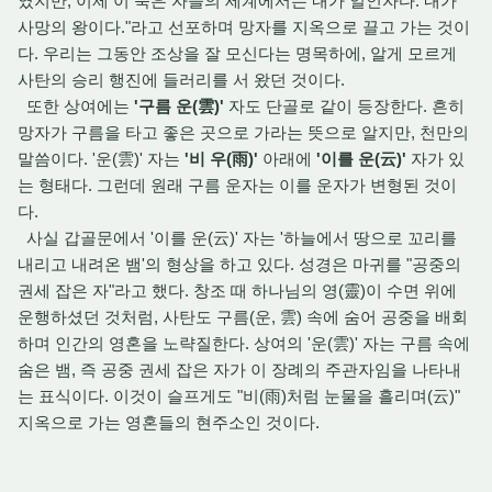
였지만, 이제 이 죽은 자들의 세계에서는 내가 일인자다. 내가
사망의 왕이다."라고 선포하며 망자를 지옥으로 끌고 가는 것이
다. 우리는 그동안 조상을 잘 모신다는 명목하에, 알게 모르게
사탄의 승리 행진에 들러리를 서 왔던 것이다.
또한 상여에는
'구름 운(雲)'
자도 단골로 같이 등장한다. 흔히
망자가 구름을 타고 좋은 곳으로 가라는 뜻으로 알지만, 천만의
말씀이다. '운(雲)' 자는
'비 우(雨)'
아래에
'이를 운(云)'
자가 있
는 형태다. 그런데 원래 구름 운자는 이를 운자가 변형된 것이
다.
사실 갑골문에서 '이를 운(云)' 자는 '하늘에서 땅으로 꼬리를
내리고 내려온 뱀'의 형상을 하고 있다. 성경은 마귀를 "공중의
권세 잡은 자"라고 했다. 창조 때 하나님의 영(靈)이 수면 위에
운행하셨던 것처럼, 사탄도 구름(운, 雲) 속에 숨어 공중을 배회
하며 인간의 영혼을 노략질한다. 상여의 '운(雲)' 자는 구름 속에
숨은 뱀, 즉 공중 권세 잡은 자가 이 장례의 주관자임을 나타내
는 표식이다. 이것이 슬프게도 "비(雨)처럼 눈물을 흘리며(云)"
지옥으로 가는 영혼들의 현주소인 것이다.