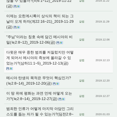
않을 수 있을까?(히6:1~12)_2019-11-22
갈렙
2019.11.22
(금)
이제는 요한계시록이 상식의 책이 되는 그
날이 오게 하자(계22:16~21)_2019-11-29
갈렙
2019.11.29
(금)
"주님"이라는 칭호 속에 담긴 메시야의 비
갈렙
2019.12.06
밀(눅2:8~12)_2019-12-06(금)
다윗은 매우 중한 범죄를 저질렀지만 어떻
게 되어서 메시야의 족보에 올라갈 수 있
갈렙
2019.12.13
었는가?(삼하11:1~5)_2019-12-13(금)
메시야 탄생의 목적은 무엇이 핵심인가?
갈렙
2019.12.20
(눅2:8~14)_2019-12-20(금)
이 땅 위에 평화는 과연 언제 어떻게 오는
갈렙
2019.12.27
가?(눅2:8~14)_2019-12-27(금)
범죄한 인류가 어떻게 마지막 아담인 그리
스도를 돕는 자가 될 수 있는가?(딤전2:8~
갈렙
2020.01.03