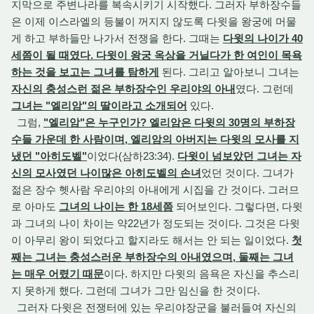
지막으로 주변나라를 복속시키기 시작했다. 그러자 부하장수들
은 이제 이스라엘의 등불이 꺼지지 않도록 다윗을 왕궁에 머물
게 하고 부하들만 나가서 전쟁을 한다. 그때는
다윗의 나이가 40
세쯤이 될 때였다. 다윗이 왕궁 옥상을 거닐다가 한 여인이 목욕
하는 것을 보고는 그녀를 탐하게
된다. 그리고 알아보니 그녀는
자신의 충성스런 젊은 부하장수인 우리야의 아내
였다. 그런데
그녀는 "엘리암"의 딸이라고 소개되어
있다.
그럼,
"엘리암"은 누구인가? 엘리암은 다윗의 30명의 부하장
수들 가운데 한 사람이며, 엘리암의 아버지는 다윗의 모사를 지
냈던 "아히도벨"
이었다(삼하23:34).
다윗이 넘보았던 그녀는 자
신의 모사였던 나이많은 아히도벨의 손녀
었던 것이다. 그녀가
젊은 장수 헷사람 우리야의 아내에게 시집을 간 것이다. 그러므
로 아마도
그녀의 나이는 한 18세쯤
되어보인다. 그렇다면, 다윗
과 그녀의 나이 차이는 약22년가 정도되는 것이다. 그것은 다윗
이 아무리 왕이 되었다고 할지라도 해서는 안 되는 일이었다.
첫
째는 그녀는 충성스러운 부하장수의 아내였으며, 둘째는 그녀
는 매우 어렸기 때문
이다. 하지만 다윗의 음욕은 자신을 추스리
지 못하게 했다. 그런데 그녀가 그만 임신을 한 것이다.
그러자 다윗은 전쟁터에 있는 우리야장군을 불러들여 자신의