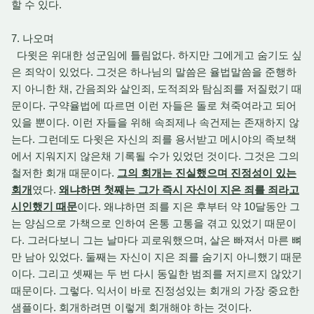
할 수 있다.
7. 나오며
다윗은 위대한 성군임에 틀림없다. 하지만 그에게고 숨기도 싶
은 죄악이 있었다. 그것은 하나님의 말씀은 율법말씀을 준행하
지 아니한 채, 간음죄와 살인죄, 도적죄와 탐심죄를 저질렀기 때
문이다. 구약율법에 따르면 이런 자들은 돌로 쳐죽여라고 되어
있을 뿐이다. 이런 자들을 위해 속죄제나 속건제는 존재하지 않
는다. 그런데도 다윗은 자신의 죄를 용서받고 메시야의 족보책
에서 지워지지 않은채 기록될 수가 있었던 것이다. 그것은 그의
철저한 회개 때문이다.
그의 회개는 진실했으며 진정성이 있는
회개
였다.
왜냐하면 첫째는 그가 즉시 자신이 지은 죄를 죄라고
시인했기 때문
이다. 왜냐하면 죄를 지은 후부터 약 10달동안 그
는 양심으로 가책으로 인하여 온통 고통을 겪고 있었기 때문이
다. 그러다보니 그는 날마다 괴로워했으며, 살은 빠져서 마른 뼈
만 남아 있었다. 둘째는 자신이 지은 죄를 숨기지 아니했기 때문
이다. 그리고 셋째는 두 번 다시 동일한 범죄를 저지르지 않았기
때문이다. 그렇다. 익서이 바로 진정성있는 회개의 가장 중요한
샘플이다. 회개하려면 이렇게 회개해야 하는 것이다.