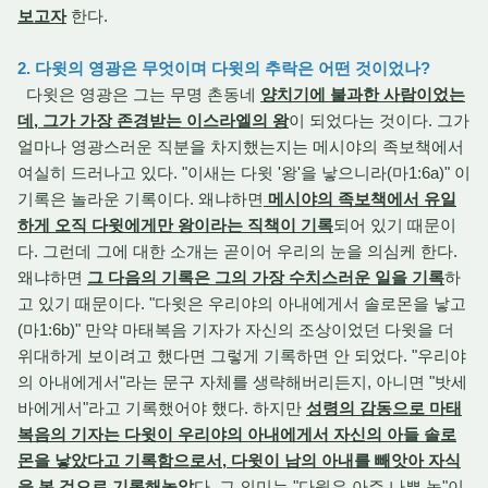
보고자
한다.
2. 다윗의 영광은 무엇이며 다윗의 추락은 어떤 것이었나?
다윗은 영광은 그는 무명 촌동네
양치기에 불과한 사람이었는
데, 그가 가장 존경받는 이스라엘의 왕
이 되었다는 것이다. 그가
얼마나 영광스러운 직분을 차지했는지는 메시야의 족보책에서
여실히 드러나고 있다. "이새는 다윗 '왕'을 낳으니라(마1:6a)" 이
기록은 놀라운 기록이다. 왜냐하면
메시야의 족보책에서 유일
하게 오직 다윗에게만 왕이라는 직책이 기록
되어 있기 때문이
다. 그런데 그에 대한 소개는 곧이어 우리의 눈을 의심케 한다.
왜냐하면
그 다음의 기록은 그의 가장 수치스러운 일을 기록
하
고 있기 때문이다. "다윗은 우리야의 아내에게서 솔로몬을 낳고
(마1:6b)" 만약 마태복음 기자가 자신의 조상이었던 다윗을 더
위대하게 보이려고 했다면 그렇게 기록하면 안 되었다. "우리야
의 아내에게서"라는 문구 자체를 생략해버리든지, 아니면 "밧세
바에게서"라고 기록했어야 했다. 하지만
성령의 감동으로 마태
복음의 기자는 다윗이 우리야의 아내에게서 자신의 아들 솔로
몬을 낳았다고 기록함으로서, 다윗이 남의 아내를 빼앗아 자식
을 본 것으로 기록해놓았
다. 그 의미는 "다윗은 아주 나쁜 놈"이