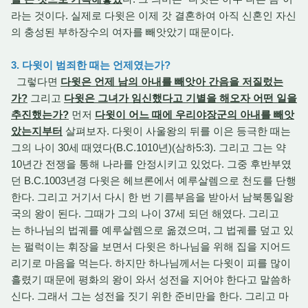
라는 것이다. 실제로 다윗은 이제 갓 결혼하여 아직 신혼인 자신
의 충성된 부하장수의 여자를 빼앗았기 때문이다.
3. 다윗이 범죄한 때는 언제였는가?
그렇다면
다윗은 언제 남의 아내를 빼앗아 간음을 저질렀는
가?
그리고
다윗은 그녀가 임신했다고 기별을 해오자 어떤 일을
추진했는가?
먼저
다윗이 어느 때에 우리야장군의 아내를 빼앗
았는지부터
살펴보자. 다윗이 사울왕의 뒤를 이은 등극한 때는
그의 나이 30세 때였다(B.C.1010년)(삼하5:3). 그리고 그는 약
10년간 전쟁을 통해 나라를 안정시키고 있었다. 그중 후반부였
던 B.C.1003년경 다윗은 헤브론에서 예루살렘으로 천도를 단행
한다. 그리고 거기서 다시 한 번 기름부음을 받아서 남북통일왕
국의 왕이 된다. 그때가 그의 나이 37세 되던 해였다. 그리고
는 하나님의 법궤를 예루살렘으로 옮겼으며, 그 법궤를 덮고 있
는 펄럭이는 휘장을 보면서 다윗은 하나님을 위해 집을 지어드
리기로 마음을 먹는다. 하지만 하나님께서는 다윗이 피를 많이
흘렸기 때문에 평화의 왕이 와서 성전을 지어야 한다고 말씀하
신다. 그래서 그는 성전을 짓기 위한 준비만을 한다. 그리고 마