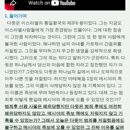
1. 들어가며
다윗은 이스라엘의 통일왕국의 제2대 왕이었다. 그는 지금도
이스라엘사람들에게 가장 존경받는 인물이다. 그에 대한 칭송
이 그만큼 자자하다는 것이다. 그런데 그도 또 한 명의 사람에게
불과한 사람이었다. 왜냐하면 남의 아내를 가로채서 간음죄를
저질렀고, 그것을 무마하고자 무고한 생명을 강제적으로 희생
시켰다. 그러므로 그의 죄는 작다고 말하기가 곤란하다. 특히 다
윗은 하나님께서 당신의 마음에 합한 자라고 칭찬했던 자가 아
니었던가? 그런데도 다윗은 하나님의 길에서 떠나 도덕적으로
아주 나쁜 짓을 저질렀다. 하지만 마태복음 1장의 메시야의 족
보를 보면, 그의 이름이 삭제당하지 않은 채 기록되어 있다. 그
의 이름은 족보에 무려 5번씩이나 등장하고 있다. 대체 그는 범
죄후 어떻게 했길래 메시야의 족보에 오를 수 있었던 것인가?
범죄후 선왕 사울은 폐위당했지만 다윗은 범죄 후에도 여전히
폐위당하지도 않았고, 메시야의 족보 책에도 지워지지 않고 기
록될 수 있었는가? 그래서 오늘은 다윗이 범죄를 저질렀음에도
불구하고 메시야의 족보에 오를 수 있었던 그 진짜 이유를 살펴