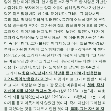
람에 관한 이야기였다. 한 사람은 부자였고 또 한 사람은 가난한
사람이었다. 부자에게는 양과 소들이 심히 많았으나 가난한 사
람은 작은 암양 새끼 한 마리 뿐이었다. 그러니 그 암양새끼는
그의 집의 딸처럼 귀하게 길러졌다. 그런데 어느날 행인이 부잣
집을 방문하자 부자는 그 가난한 집의 양을 빼앗아 요리를 했다.
그러자 이 이야기를 듣고 있던 다윗이 노하여 말했다. "내가 여
호와의 살아계심을 두고 맹세하노니 이 이를 행한 사람은 마땅
이 죽어야 한다. 그가 불쌍히 여기지 않고 이런 일을 행하였으니
부자는 가난한 자에게 그 암양새끼를 네 배나 갚아주어야 한다
(삼상12:5~6). 그러자 나단선지자가 다윗에게 말했다. "그 사람
은 바로 당신입니다." 그리고 나서 나단선지자는 다윗이 저지른
간음죄와 살인죄, 탐심죄와 도둑질죄를 낱낱이 들려주었다.
그러자
다윗은 나단선지자의 책망을 듣고 어떻게 반응했는
가? 다윗의 반응은 3가지
였다. 이것이 바로 그가 버림받지 아니
하고 다시 회생할 수 있는 가장 중요한 이유들이다.
첫째, 즉시
자신의 죄를 시인하였다는 것
이다(삼하12:13). 그는 "내가 여호
와께 죄를 범하였습니다(삼하12:13)"라고 고백했다. 그는 그 이
야기를 듣고 머뭇거리지 않았던 것이다. 즉시 자신이 그러한 죄
를 지었다는 것을 그대로 시인한 것이다.
둘째, 그는 자신이 지