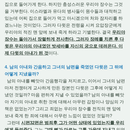
집으로 들어가게 한다. 하지만 충성스러운 우리야 장수는 그것
을 거부한다. 이스라엘과 유다의 병사들이 원수들과 대적하고
있는데 어찌 집으로 들어가 먹고 마시겠으며 처와 잠자리를 하
겠느냐는 것이었다. 그러자 다윗은 전령을 시켜 요압장군에게
우리야의 적진 맨 앞에 보내 죽게 하라고 기별한다. 결국
우리야
장수는 돌아가서 장렬하게 전사한다. 그러자 장례를 치른 후 다
윗은 우리야의 아내였던 밧세바를 자신의 궁으로 데려온다. 이
제 다윗의 아내가 된 것
이다.
4. 남의 아내와 간음하고 그녀의 남편을 죽였던 다윗은 그 뒤에
어떻게 지냈을까?
남의 아내를 빼앗아 간음행각을 저지르고, 이어서 그녀의 남편
마저 전쟁터게 교사하게 만든 장본인 다윗은 그후에 어떻게 지
냈던 것일까? 마음 편하게 지낼 수 있었을까? 남의 아내를 빼앗
아 자기의 아내로 취한 것에 대해서 아무런 감정이나 양심의 가
책은 없었는가? 그리고 죄없는 우리야 장수를 전직의 맨 앞에
보내 죽게 한 죄에 대해서 아무런 느낌이 없었던 것일까?
그런데
시편32편은 범죄후 그가 어떤 상태에 있었는지를 우리
에게 들려준다
. 그는
그때 뼈가 마르는 고통 가운데 지내고
있었