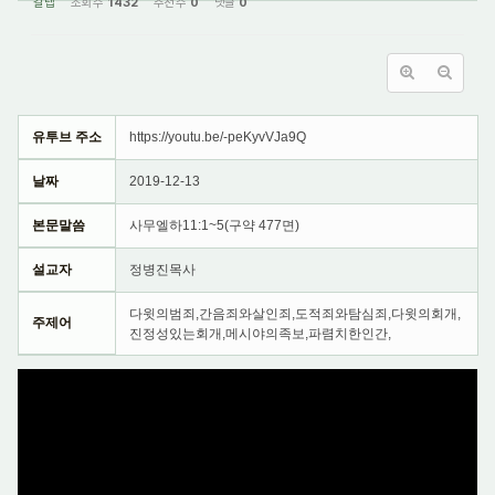
갈렙
조회 수
1432
추천 수
0
댓글
0
유투브 주소
https://youtu.be/-peKyvVJa9Q
날짜
2019-12-13
본문말씀
사무엘하11:1~5(구약 477면)
설교자
정병진목사
다윗의범죄,간음죄와살인죄,도적죄와탐심죄,다윗의회개,
주제어
진정성있는회개,메시야의족보,파렴치한인간,