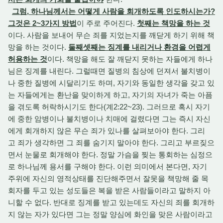
그럼, 하나님께서는 어떻게 사람을 회개하도록 인도하시는가?
그것은 2~3가지 방법
이 주로 주어진다.
첫째는 책망을 하는 것
이다. 사람을 보내어 무슨 죄를 지었는지를 깨닫게 하기 위해 책
망을 하는 것이다.
둘째셋째는 징계를 내리거나 환경을 어렵게
허용하는 것
이다. 책망을 해도 잘 깨닫지 못하는 자들에게 하나
님은 징계를 내린다. 그럴때면 질병의 침상에 던져서 불치병이
나 중한 질병에 시달리기도 하며, 자기와 동일한 생각을 갖고 있
는 자들에게는 환난을 맞이하게 하고, 자기의 자녀가 죽는 아픔
을 겪도록 허락하시기도 한다(계2:22~23). 그러므로 혹시 자기
에 중한 암병이나 불치병이나 치매에 걸렸다면 그는 즉시 자신
에게 회개하지 않은 무슨 죄가 있나를 살펴보아야 한다. 그리
고 죄가 생각하면 그 죄를 숨기지 말아야 한다. 그리고 부르짖으
면서 눈물로 회개해야 한다. 정말 가슴을 찢는 통회하는 심정으
로 하나님께 용서를 구해야 한다. 이런 의미에서 본다면, 자기
주위에 자신의 영적상태를 진단해주면서 잘못을 책망해 줄 목
회자를 두고 있는 성도들은 복을 받은 사람들이라고 말하지 아
니할 수 없다. 반대로 징계를 받고 있는데도 자신의 죄를 회개하
지 않는 자가 있다면 그는 정말 양심에 화인을 맞은 사람이라고