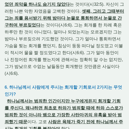
었던 죄악을 하나도 숨기지 않았다
는 것이다(시32:5). 자신이 그
러한 나쁜 악한 자였음을 고백한 것이다.
셋째, 그리고 그때부터
그는 죄를 용서받기 위해 밤마다 눈물로 통회하면서 눈물로 간
구하며 부르짖었다
는 것이다(시6:6). 그는 회개를 한 차례 혹은
하루만 한 것이 아니었다. 얼마나 되었는지는 모르겠지만 그는
밤마나 부르짖으려 기도했던 것이다. 그가 얼마나 통회하면서
가슴을 찢는 회개를 했던지, 침상이 둥둥 떠다닐 정도였고 이불
이 적시어 물을 짤 정도였다고 한다(시6:6). 그가 얼마 동안이
나 진정어린 회개를 했는지에 관해서는 정확히 알 수는 없지만,
그가 밤낮으로 수없는 날들동안 회개했던 것만큼은 사실이다
(시6:6).
6. 하나님께서 사람에게 주시는 회개할 기회로서 2가지는 무엇
인가?
하나님께서는 범죄한 인간이지만 누구에게든지 회개할 기회
를 주신다. 왜냐하면 최초로 하와가 범죄할 때에 하와 스스로가
범죄한 것이 아니라 뱀으로 가장한 사탄마귀의 유혹을 받아 범
죄했기 때문
이다. 고로
사람은 육체가 죽기 전에 하나님께서 주
시는 회개의 기회를 붙잡아야
한다.