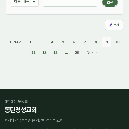
검색
쓰기
Prev
1
...
4
5
6
7
8
9
10
11
12
13
...
26
Next
대한예수교장로회
동탄명성교회
회개와 천국복음을 온 세상에 전하는 교회