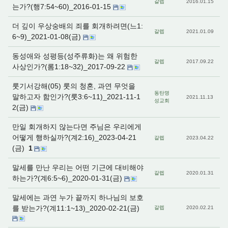
갈렙
2016.01.15
는가?(행7:54~60)_2016-01-15
더 깊이 우상숭배의 죄를 회개하려면(느1:
갈렙
2021.01.09
6~9)_2021-01-08(금)
동성애와 성평등(성주류화)는 왜 위험한
갈렙
2017.09.22
사상인가?(롬1:18~32)_2017-09-22
룻기서강해(05) 룻의 청혼, 과연 무엇을
동탄명
말하고자 함인가?(룻3:6~11)_2021-11-1
2021.11.13
성교회
2(금)
만일 회개하지 않는다면 주님은 우리에게
어떻게 행하실까?(계2:16)_2023-04-21
갈렙
2023.04.22
(금)
1
말세를 만난 우리는 어떤 기근에 대비해야
갈렙
2020.01.31
하는가?(계6:5~6)_2020-01-31(금)
말세에는 과연 누가 끝까지 하나님의 보호
를 받는가?(계11:1~13)_2020-02-21(금)
갈렙
2020.02.21