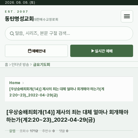
2026. 08. 08. (토)
·
Sketchbook5, 스케치북5
EST. 2007
동탄명성교회
대한예수교장로회
예배안내
실시간 예배
Sketchbook5, 스케치북5
홈
인터넷 방송
금요기도회
Home
[우상숭배죄회개(14)] 제사의 죄는 대체 얼마나 회개해야 하는가(계
2:20~23)_2022-04-29(금)
[우상숭배죄회개(14)] 제사의 죄는 대체 얼마나 회개해야
하는가(계2:20~23)_2022-04-29(금)
갈렙
조회 수
1712
추천 수
0
댓글
0