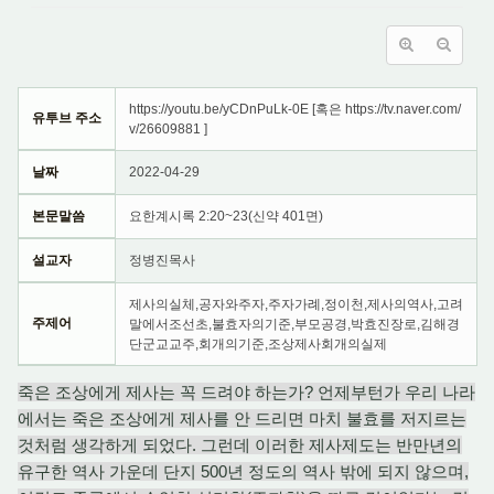
https://youtu.be/yCDnPuLk-0E [혹은 https://tv.naver.com/
유투브 주소
v/26609881 ]
날짜
2022-04-29
본문말씀
요한계시록 2:20~23(신약 401면)
설교자
정병진목사
제사의실체,공자와주자,주자가례,정이천,제사의역사,고려
주제어
말에서조선초,불효자의기준,부모공경,박효진장로,김해경
단군교교주,회개의기준,조상제사회개의실제
죽은 조상에게 제사는 꼭 드려야 하는가? 언제부턴가 우리 나라
에서는 죽은 조상에게 제사를 안 드리면 마치 불효를 저지르는
것처럼 생각하게 되었다. 그런데 이러한 제사제도는 반만년의
유구한 역사 가운데 단지 500년 정도의 역사 밖에 되지 않으며,