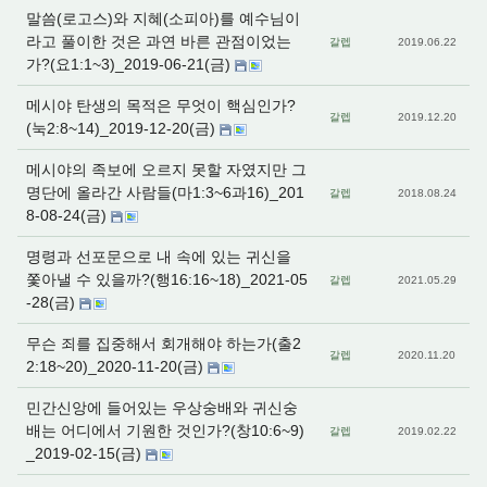
말씀(로고스)와 지혜(소피아)를 예수님이
라고 풀이한 것은 과연 바른 관점이었는
갈렙
2019.06.22
가?(요1:1~3)_2019-06-21(금)
메시야 탄생의 목적은 무엇이 핵심인가?
갈렙
2019.12.20
(눅2:8~14)_2019-12-20(금)
메시야의 족보에 오르지 못할 자였지만 그
명단에 올라간 사람들(마1:3~6과16)_201
갈렙
2018.08.24
8-08-24(금)
명령과 선포문으로 내 속에 있는 귀신을
쫓아낼 수 있을까?(행16:16~18)_2021-05
갈렙
2021.05.29
-28(금)
무슨 죄를 집중해서 회개해야 하는가(출2
갈렙
2020.11.20
2:18~20)_2020-11-20(금)
민간신앙에 들어있는 우상숭배와 귀신숭
배는 어디에서 기원한 것인가?(창10:6~9)
갈렙
2019.02.22
_2019-02-15(금)