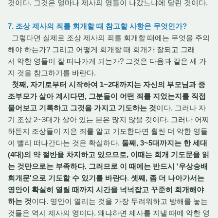
것이다. 그것은 얼마나 제사의 영들이 나갔느냐에 달린 것이다.
7. 조상 제사의 죄를 회개할 때 참고할 사항은 무엇인가?
그렇다면 실제로 조상 제사의 죄를 회개할 때에는 무엇을 주의
해야 하는가? 그리고 어떻게 회개할 때 회개가 잘되고 그래
서 악한 영들이 잘 떠나가게 되는가? 그것은 다음과 같은 세 가
지 것을 참고하기를 바란다.
첫째, 자기로부터 시작하여 1~2대까지는 자신의 부모님과 증
조부모가 살아 계시다면, 그분들이 어떤 죄를 지었는지를 직접
물어보고 기록하고 그것을 가지고 기도하는 것
이다. 그러나 자
기 조상 2~3대가 살아 있는 분은 많지 않을 것이다. 그러나 어찌
하든지 조상들이 지은 죄를 알고 기도한다면 훨씬 더 악한 영들
이 빨리 떠나간다는 것은 확실하다.
둘째, 3~5대까지는 한 세대
(4대)의 약 절반을 차지하고 있으므로, 이때는 회개 기도문을 읽
는 것만으로는 부족하다. 그러므로 이 때에는 반드시 '우상숭배
회개문'으로 기도할 수 있기를 바란다
.
셋째, 좀 더 나아가서는
영안이 확실히 열릴 때까지 시간을 넉넉잡고 꾸준히 회개해야
하는 것
이다. 영안이 열리는 것을 가장 두려워하고 방해를 놓는
것들은 역시 제사의 영이다. 왜냐하면 제사를 지낼 때에 악한 영