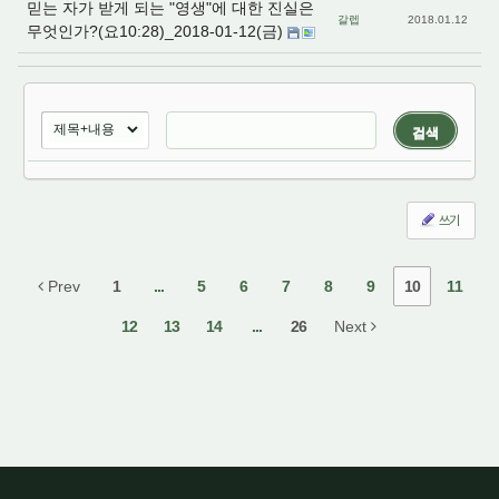
믿는 자가 받게 되는 "영생"에 대한 진실은
갈렙
2018.01.12
무엇인가?(요10:28)_2018-01-12(금)
검색
쓰기
Prev
1
...
5
6
7
8
9
10
11
12
13
14
...
26
Next