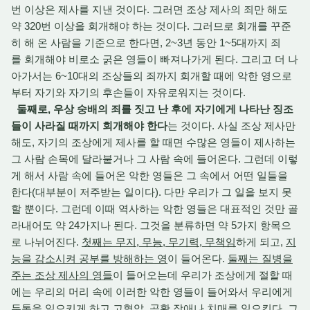
번 이상은 제사를 지낸 것이다. 그러면 조상 제사의 죄만 해도
약 320번 이상을 회개해야 하는 것이다. 그러므로 회개를 꾸준
히 해 온 사람을 기준으로 한다면, 2~3년 동안 1~5대까지 죄
를 회개해야 비로소 굵은 영들이 빠져나가게 된다. 그리고 더 나
아가서는 6~10대의 조상들의 죄까지 회개할 때에 악한 영으로
부터 자기와 자기의 후손들이 자유로워지는 것이다.
둘째로, 우상 숭배의 죄를 짓고 난 후에 자기에게 나타난 징조
들이 사라질 때까지 회개해야 한다
는 것이다. 사실 조상 제사만
해도, 자기의 조상에게 제사를 할 때면 수많은 영들이 제사하는
그 사람 손목에 달라붙거나 그 사람 속에 들어온다. 그런데 이렇
게 해서 사람 속에 들어온 악한 영들은 그 속에서 어떤 일들을
한다(대부분이 저주받는 일이다). 다만 우리가 그 일을 보지 못
할 뿐이다. 그런데 이때 역사하는 악한 영들은 대표적인 것만 골
라내어도 약 24가지나 된다. 그것을 분류하면 약 5가지 항목으
로 나뉘어진다.
첫째는 무지, 무능, 무기력, 무책임
하게 되고,
지
능을 감소시켜 공부를 방해하는 영
이 들어온다.
둘째는 질병을
주는 조상 제사의 영들
이 들어오는데 우리가 조상에게 절할 때
에는 우리의 머리 속에 이러한 악한 영들이 들어와서 우리에게
두통
을 일으키게 하고
고혈압, 공황 장애나 치매
를 일으킨다. 그