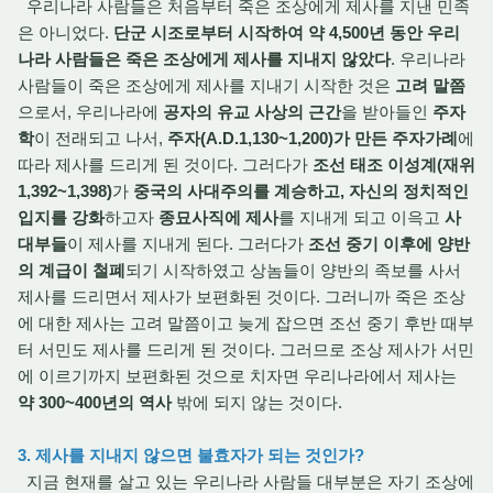
우리나라 사람들은 처음부터 죽은 조상에게 제사를 지낸 민족
은 아니었다.
단군 시조로부터 시작하여 약 4,500년 동안 우리
나라 사람들은 죽은 조상에게 제사를 지내지 않았다
. 우리나라
사람들이 죽은 조상에게 제사를 지내기 시작한 것은
고려 말쯤
으로서, 우리나라에
공자의 유교 사상의 근간
을 받아들인
주자
학
이 전래되고 나서,
주자(A.D.1,130~1,200)가 만든 주자가례
에
따라 제사를 드리게 된 것이다. 그러다가
조선 태조 이성계(재위
1,392~1,398)
가
중국의 사대주의를 계승하고, 자신의 정치적인
입지를 강화
하고자
종묘사직에 제사
를 지내게 되고 이윽고
사
대부들
이 제사를 지내게 된다. 그러다가
조선 중기 이후에 양반
의 계급이 철폐
되기 시작하였고 상놈들이 양반의 족보를 사서
제사를 드리면서 제사가 보편화된 것이다. 그러니까 죽은 조상
에 대한 제사는 고려 말쯤이고 늦게 잡으면 조선 중기 후반 때부
터 서민도 제사를 드리게 된 것이다. 그러므로 조상 제사가 서민
에 이르기까지 보편화된 것으로 치자면 우리나라에서 제사는
약 300~400년의 역사
밖에 되지 않는 것이다.
3. 제사를 지내지 않으면 불효자가 되는 것인가?
지금 현재를 살고 있는 우리나라 사람들 대부분은 자기 조상에