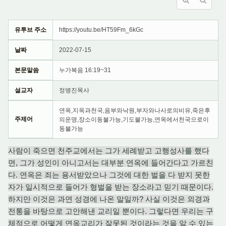
유투브 주소
https://youtu.be/HT59Fm_6kGc
날짜
2022-07-15
본문말씀
누가복음 16:19~31
설교자
정병진목사
연옥,지옥과천국,음부와낙원,부자와나사로의비유,죽은후
주제어
의운명,장소이동불가능,기도불가능,연옥에서천국으로이
동불가능
사람이 죽으면 천주교에서는 그가 세례받고 고행성사를 했다
면, 그가 성인이 아니고서는 대부분 연옥에 들어간다고 가르친
다. 연옥은 죄는 용서받았으나 그것에 대한 벌을 다 받지 못한
자가 일시적으로 들어가 형벌을 받는 장소라고 믿기 때문이다.
하지만 이것은 과연 성경에 나온 말일까? 사실 이것은 외경과
전통을 바탕으로 고안해낸 교리일 뿐이다. 그렇다면 우리는 구
체적으로 어떻게 연옥교리가 잘못된 것이라는 것을 알 수 있는