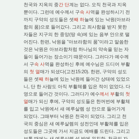
천국와 지옥의 중
간 단
계는 없다. 오직 천국과 지옥
뿐이다. 그런데 예수께서 구
속 사
역을 완성하시기 전
까지 구약의 성도들은 셋
째 하
늘에 있는 낙원(아브라
함의 품)으로 들어갔다. 그리고 죄사함을 받지 못한
자들은 지구의 한 중앙(땅 속)에 있는 음부 안으로 떨
어진다. 한편, 낙원을 "아브라함의 품"이라고 말씀한
것은 낙원은 아브라함처럼 하나님의 약속을 믿는 자
들이 들어가는 장소이기 때문이다. 그러다가 예수께
서 구
속 사
역을 완성하신 후에 예수님은 드디어 부활
의
첫 열
매가 되셨다(고전15:20). 한편, 구약의 성도
들은 셋
째 하
늘에 있는 낙원에 들어간 상태에 있었으
니, 단 한 사람도 아직 부활체를 입은 적이 없었다. 다
영으로 들어간 것이다. 그러다가 예수
께서 부
활의
첫
열
매가 되신 후에, 구약의 성도들은 한꺼번에 부활체
를 입고 낙원에서 새 예루살렘 성 안으로 들어가게
되었다. 그때부터 낙원은 천국이 되었다. 그리고 천
국의 중심은 새 예루살렘의 성전인데 부활체를 입은
성도들은 그곳에 가서 지금도 예배를 드린다. 그리고
보통 때에는 새 예루살렘 성 밖에 위치한, 천국의 자