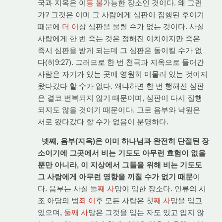
국과 지옥은 이
동 불
가능한 장소인 것이다. 왜 그런
가? 그것은 이미 그 사람에게 심판이 집행된 후이기
때문에
더 이
상 심판을 물릴 수가 없는 것이다. 사실
사람에게 한 번 죽는 것은 정해진 이치이지만 죽은
즉시 심판을 받게 되는데 그 심판은 돌이킬 수가 없
다(히9:27). 그러므로 한 번 천국과 지옥으로 들어간
사람은 자기가 있는 곳에 영원히 머물러 있는 것이지
왔다갔다 할 수가 없다. 왜냐하면 한 번 행해진 심판
은 결코 번복되지 않기 때문이며, 심판이 다시 집행
되지도 않을 것이기 때문이다. 고로 음부와 낙원은
서로 왔다갔다 할 수가 없음이 분명하다.
넷째, 음부(지옥)은 이미 하나님과 완전히 단절된 장
소이기에 그곳에서 비는 기도도 아무런 효험이 없을
뿐만 아니라, 이 지상에서 그들을 위해 비는 기도도
그 사람에게 아무런 영향을 끼칠 수가 없기 때문
이
다. 음부는 사실 둘
째 사
망이 임한 장소다. 인류의 시
조 아담의 범
죄 이
후 모든 사람은 첫
째 사
망을 입고
있으며,
둘째 사
망은 그것을 입는 자도 있고 입지 않