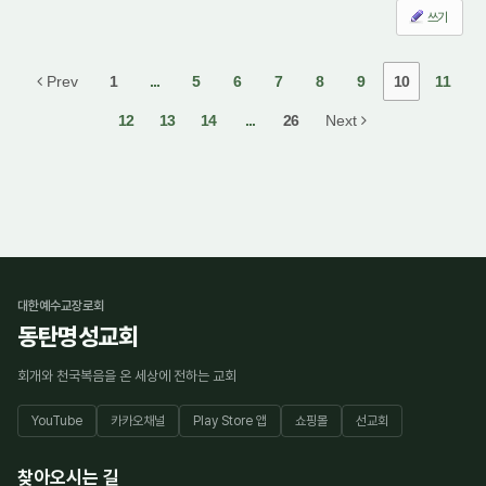
쓰기
Prev
1
...
5
6
7
8
9
10
11
12
13
14
...
26
Next
대한예수교장로회
동탄명성교회
회개와 천국복음을 온 세상에 전하는 교회
YouTube
카카오채널
Play Store 앱
쇼핑몰
선교회
찾아오시는 길