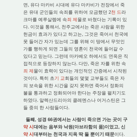
면, 유다 마카비 시대에 유다 마카비가 전장에서 죽
은 유대 군인들의 속죄를 위하여 모금했던 2
천 드
라
크마를 예루살렘에 속
죄 제
물로 바쳤다는 기록이 있
다. 이것을 통해서, 천주교에서는 죽은 사람을 위한
헌금이 효과가 있다고 하고는, 그것은 죽어서 천국에
못 들어간 자가 있는데 그를 위해 이 땅에서 무엇인
가를 행하게 되면 그들의 영혼이 천국에 들어갈 수
있다고 믿는다. 그런데 마카베오 하에서도 연옥은 직
접적으로 등장하지 않는다. 다만, 죽은 자를 위한 속
죄 제
물이 효력이 있다는 개인적인 간증에서 시작된
것이다. 특히 초
기 교
회들의 몇몇 교부들도 죽은 자
의 보속을 위한 시간을 갖지 못하면 죽어서 정화의
불을 통과하고 정화되어야 한다는 주장을 펼치기도
하였다. 알렉산드리아의 클레멘스나 어거스틴은 그
들 중의 한 사람들이다.
둘째, 성경 66권에서는 사람이 죽으면 가는 곳이 구
약 시
대에는 음부와 낙원(아브라함의 품)이었고, 신
약 시
대부터는 천국과 지옥 딱 둘 뿐이기 때문
이다.