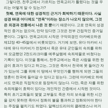
그렇다면, 천주교에서 가르치는 연옥교리가 틀렸다는 것을 우
리는 어떻게 알 수 있는가?
첫째, 연옥에 대한 성경적인 근거가 희박하기 때문이다. 사실
성경 66권 어디에도 "연옥"이라는 장소가 나오지 않으며, 그것
은 외경과 전통에서 나온 것 뿐
이기 때문이다. 고로 연옥의 성경
적인 증거는 없으며, 만약 있다면 그것은 전부 간접적인 증거일
뿐이다. 그렇다. 연옥교리의 시작은 구약외경인 마카베오하권
제12장 40~45절에서 비롯되었다. 거기에 보면, 유다 마카비 시
대에 유다 마카비가 전장에서 죽은 유대 군인들의 속죄를 위하
여 모금했던 2천드라크마를 예루살렘에 속죄제물로 바쳤다는
기록이 있다. 이것을 통해서, 천주교에서는 죽은 사람을 위한 헌
금이 효과가 있다고 하고는, 그것은 죽어서 천국에 못 들어간 자
가 있는데 그를 위해 이 땅에서 무엇인가를 행하게 되면 그들의
영혼이 천국에 들어갈 수 있다고 믿는다. 그런데 마카베오 하에
서도 연옥은 직접적으로 등장하지 않는다. 다만, 죽은 자를 위한
속죄제물이 효력이 있다는 개인적인 간증에서 시작된 것이다.
특히 초기교회들의 몇몇 교부들도 죽은 자의 보속을 위한 시간
을 갖지 못하면 죽어서 정화의 불을 통과하고 정화되어야 한다
는 주장을 펼치기도 하였다. 알렉산드리아의 클레멘스나 어거