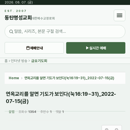
2026. 08. 07. (금)
·
Sketchbook5, 스케치북5
EST. 2007
동탄명성교회
대한예수교장로회
예배안내
실시간 예배
Sketchbook5, 스케치북5
홈
인터넷 방송
금요기도회
Home
연옥교리를 알면 기도가 보인다(눅16:19~31)_2022-07-15(금)
연옥교리를 알면 기도가 보인다(눅16:19~31)_2022-
07-15(금)
갈렙
조회 수
1354
추천 수
1
댓글
1