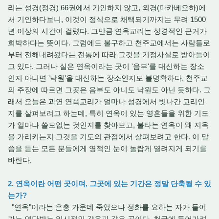
리는 성경(정경) 66권에서 기인하지 않고, 외경(마카베오하)에
서 기인하다보니, 이것이 정식으로 채택되기까지는 무려 1500
년 이상의 시간이 걸렸다. 그만큼 연옥교리는 성경적인 근거가
희박하다는 뜻이다. 그럼에도 불구하고 천주교에서는 사람들로
부터 전해내려왔다는 전통에 따라 그것을 기정사실로 받아들이
고 있다. 그러나 실은 연옥이라는 곳이 '음부'를 대신하는 장소
인지 아니면 '낙원'을 대신하는 장소인지도 불명확하다. 천주교
의 주장에 따르면 그곳은 음부도 아니도 낙원도 아닌 듯하다. 그
래서 오늘은 과연 연옥교리가 얼마나 성경에서 빗나간 교리인
지를 살펴보려고 하는데, 특히 연옥이 있는 영혼들을 위한 기도
가 얼마나 쓸모없는 것인지를 찾아보고, 불타는 연옥이 왜 지옥
을 가리키는지 그것을 기도의 관점에서 살펴보려고 한다. 이 말
씀을 듣는 모든 분들에게 영적인 눈이 놀랍게 열려지게 되기를
바란다.
2. 연옥이란 어떤 곳이며, 그곳에 있는 기간은 정말 단축될 수 있
는가?
"연옥"이라는 은총 가운데 죽었으나 정화를 요하는 자가 들어
가는 연단받는 일시적인 감옥과 같은 곳이다. 천국에 들어가려