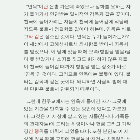
"연옥"이
란
은총 가운데 죽었으나 정화를 요하는 자
가 들어가
서
연단받는 일시적인 감옥과 같은 곳이다.
천국에 들어가려는 자들이 천국에 들어감에 적당해
지도록 불로서 정결함을 입어야 하는데, 연옥은 바로
그
와 같
은 장소인 것이다. 연옥은 누가 들어가는가?
이 세상에서 고해성사로서 죄사함을 받아서 죄용서
를 받았으나, 이 땅에 있을 때에 보속(형벌을 받음)을
다 못 받았거나, 소죄를 짓고도 회개하지 않은 자들
이 천국에 들어갈 때까지 형벌을 받는 장소가 바로
"연옥"인 것이다. 그러므로 연옥에는 불못이 있다. 불
타는 감옥과 같은 곳이다. 왜냐하면 사람의 벌에 대
한 단련은 불로서 단련되기 때문이다.
그런데 천주교에서는 연옥에 들어간 자가 그곳에
있는 기간을 단축할 수 있는 방법이 있다고 가르친
다. 그것은 이 세상에 살고 있는 자들(친지나 가족등
의 관계자들)이 드리는 위령미사나 헌금 그리고 기타
경
건 행
위를 바치게 되었을 때다. 또한 본인도 이 세
상에 있을 때에 교회에 헌금을 바치거나 속죄적인 선