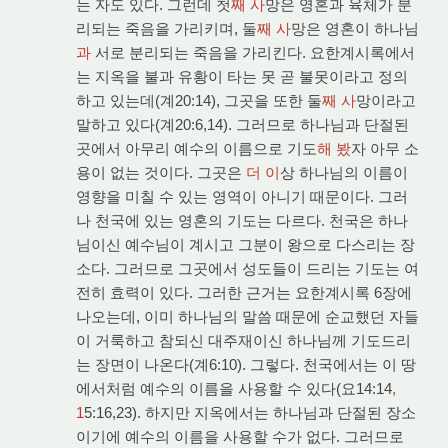
는 자도 있다. 그런데 첫
째 사
망은 영혼과 육체가 분
리되는 죽음을 가리키며, 둘
째 사
망은 영혼이 하나님
과
서로 분리되는 죽음을 가리킨다. 요한계시록에서
는 지옥을 불과 유황이 타는 못 곧 불못이라고 정의
하고 있는데(계20:14), 그곳을 또한 둘
째 사
망이라고
말하고 있다(계20:6,14). 그러므로 하나님과 단절된
곳에서 아무리 예수의 이름으로 기도
해 봤
자 아무 소
용이 없는 것이다. 그곳은
더 이
상 하나님의 이름이
영향을 미칠 수 있는 영역이 아니기 때문이다. 그러
나 천국에 있는 영혼의 기도는 다르다. 천국은 하나
님이신 예수님이 계시고 그분이 왕으로 다스리는 장
소다. 그러므로 그곳에서 성도들이 드리는 기도는 여
전히 효력이 있다. 그러한 근거는 요한계시록 6장에
나오는데, 이미 하나님의 말씀 때문에 순교했던 자들
이 거룩하고 참되신 대주재이신 하나님께 기도드리
는 장면이 나온다(계6:10). 그렇다. 천국에서는 이 땅
에서처럼 예수의 이름을 사용할 수 있다(요14:14
,
1
5:16,23). 하지만 지옥에서는 하나님과 단절된 장소
이기에 예수의 이름을 사용할 수가 없다. 그러므로