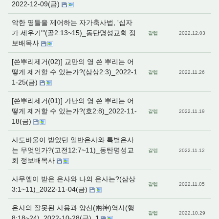
2022-12-09(금)
악한 영들을 제어하는 자가축사법, '십자
가 세우기'"(골2:13~15)_동탄명성교회 정
갈렙
2022.12.03
보배목사
[쓴뿌리제거(02)] 교만의 영 쓴 뿌리는 어
떻게 제거할 수 있는가?(삼상2:3)_2022-1
갈렙
2022.11.26
1-25(금)
[쓴뿌리제거(01)] 가난의 영 쓴 뿌리는 어
떻게 제거할 수 있는가?(호2:8)_2022-11-
갈렙
2022.11.19
18(금)
사도바울이 받았던 일반은사와 특별은사
는 무엇인가?(고전12:7~11)_동탄명성교
갈렙
2022.11.12
회 정보배목사
사무엘이 받은 은사와 나의 은사는?(삼상
갈렙
2022.11.05
3:1~11)_2022-11-04(금)
은사의 잘못된 사용과 양신(兩神)역사(행
갈렙
2022.10.29
8:18~24)_2022-10-28(금)
1