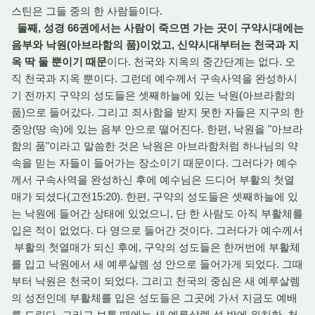
스틴은 그들 중의 한 사람들이다.
둘째, 성경 66권에서는 사람이 죽으면 가는 곳이 구약시대에는
음부와 낙원(아브라함의 품)이었고, 신약시대부터는 천국과 지
옥 딱 둘 뿐이기 때문
이다. 천국와 지옥의 중간단계는 없다. 오
직 천국과 지옥 뿐이다. 그런데 예수께서 구속사역을 완성하시
기 전까지 구약의 성도들은 셋째하늘에 있는 낙원(아브라함의
품)으로 들어갔다. 그리고 죄사함을 받지 못한 자들은 지구의 한
중앙(땅 속)에 있는 음부 안으로 떨어진다. 한편, 낙원을 "아브라
함의 품"이라고 말씀한 것은 낙원은 아브라함처럼 하나님의 약
속을 믿는 자들이 들어가는 장소이기 때문이다. 그러다가 예수
께서 구속사역을 완성하신 후에 예수님은 드디어 부활의 첫열
매가 되셨다(고전15:20). 한편, 구약의 성도들은 셋째하늘에 있
는 낙원에 들어간 상태에 있었으니, 단 한 사람도 아직 부활체를
입은 적이 없었다. 다 영으로 들어간 것이다. 그러다가 예수께서
부활의 첫열매가 되신 후에, 구약의 성도들은 한꺼번에 부활체
를 입고 낙원에서 새 예루살렘 성 안으로 들어가게 되었다. 그때
부터 낙원은 천국이 되었다. 그리고 천국의 중심은 새 예루살렘
의 성전인데 부활체를 입은 성도들은 그곳에 가서 지금도 예배
를 드린다. 그리고 보통 때에는 새 예루살렘 성 밖에 위치한, 천