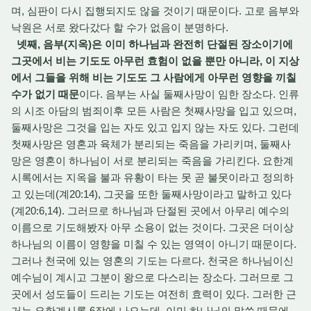
며, 심판이 다시 집행되지도 않을 것이기 때문이다. 고로 음부와
낙원은 서로 왔다갔다 할 수가 없음이 분명하다.
넷째, 음부(지옥)은 이미 하나님과 완전히 단절된 장소이기에
그곳에서 비는 기도도 아무런 효험이 없을 뿐만 아니라, 이 지상
에서 그들을 위해 비는 기도도 그 사람에게 아무런 영향을 끼칠
수가 없기 때문
이다. 음부는 사실 둘째사망이 임한 장소다. 인류
의 시조 아담의 범죄이후 모든 사람은 첫째사망을 입고 있으며,
둘째사망은 그것을 입는 자도 있고 입지 않는 자도 있다. 그런데
첫째사망은 영혼과 육체가 분리되는 죽음을 가리키며, 둘째사
망은 영혼이 하나님이 서로 분리되는 죽음을 가리킨다. 요한계
시록에서는 지옥을 불과 유황이 타는 못 곧 불못이라고 정의하
고 있는데(계20:14), 그곳을 또한 둘째사망이라고 말하고 있다
(계20:6,14). 그러므로 하나님과 단절된 곳에서 아무리 예수의
이름으로 기도해봤자 아무 소용이 없는 것이다. 그곳은 더이상
하나님의 이름이 영향을 미칠 수 있는 영역이 아니기 때문이다.
그러나 천국에 있는 영혼의 기도는 다르다. 천국은 하나님이신
예수님이 계시고 그분이 왕으로 다스리는 장소다. 그러므로 그
곳에서 성도들이 드리는 기도는 여전히 효력이 있다. 그러한 근
거는 요한계시록 6장에 나오는데, 이미 하나님의 말씀 때문에