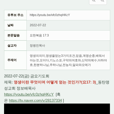
유투브 주소
https://youtu.be/vfc0zhqHKcY
날짜
2022-07-22
본문말씀
요한복음 17:3
설교자
정병진목사
영생의의미,영생을얻는3가지조건,믿음,계명순종,배워서
주제어
아는것,오이다,기노스코,구약의여호와,신약의예수,아하야
흐,한분하나님,주하나님,전능자,알파와오메가
2022-07-22(금) 금요기도회
제목:
영생이란 무엇이며 어떻게 얻는 것인가?(요17: 3)
_동탄명
성교회 정보배목사
https://youtu.be/vfc0zhqHKcY
[혹
은
https://tv.naver.com/v/28137334
]