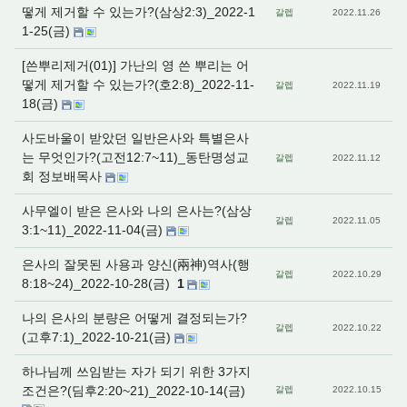
떻게 제거할 수 있는가?(삼상2:3)_2022-1
갈렙
2022.11.26
1-25(금)
[쓴뿌리제거(01)] 가난의 영 쓴 뿌리는 어
떻게 제거할 수 있는가?(호2:8)_2022-11-
갈렙
2022.11.19
18(금)
사도바울이 받았던 일반은사와 특별은사
는 무엇인가?(고전12:7~11)_동탄명성교
갈렙
2022.11.12
회 정보배목사
사무엘이 받은 은사와 나의 은사는?(삼상
갈렙
2022.11.05
3:1~11)_2022-11-04(금)
은사의 잘못된 사용과 양신(兩神)역사(행
갈렙
2022.10.29
8:18~24)_2022-10-28(금)
1
나의 은사의 분량은 어떻게 결정되는가?
갈렙
2022.10.22
(고후7:1)_2022-10-21(금)
하나님께 쓰임받는 자가 되기 위한 3가지
조건은?(딤후2:20~21)_2022-10-14(금)
갈렙
2022.10.15