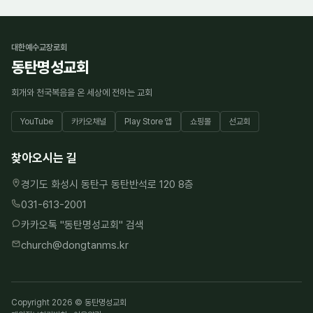
대한예수교장로회
동탄명성교회
회개와 천국복음을 온 세상에 전하는 교회
YouTube
카카오채널
Play Store 앱
쇼핑몰
선교회
찾아오시는 길
경기도 화성시 동탄구 동탄반석로 120 8층
031-613-2001
카카오톡 "
동탄명성교회
" 검색
church@dongtanms.kr
Copyright 2026 © 동탄명성교회