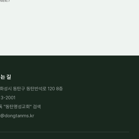
Next
는 길
화성시 동탄구 동탄반석로 120 8층
13-2001
 "
동탄명성교회
" 검색
h@dongtanms.kr