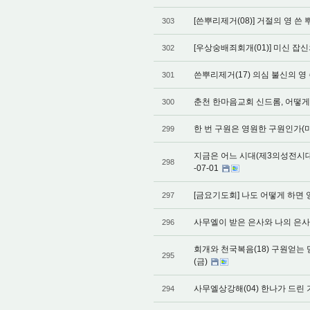
[쓴뿌리제거(08)] 거절의 영 쓴 뿌
303
[우상숭배죄회개(01)] 미신 잡신의
302
쓴뿌리제거(17) 의심 불신의 영 쓴
301
춘천 한마음교회 신드롬, 어떻게 볼 
300
한 번 구원은 영원한 구원인가(마24:
299
지금은 어느 시대(제3의성전시대,
298
-07-01
[금요기도회] 나도 어떻게 하면 영
297
사무엘이 받은 은사와 나의 은사는?(
296
회개와 천국복음(18) 구원얻는 믿
295
(금)
사무엘상강해(04) 한나가 드린 기도
294