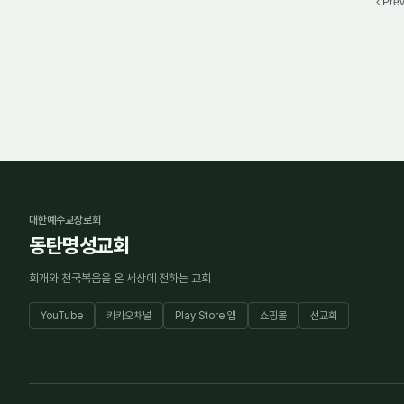
Pre
대한예수교장로회
동탄명성교회
회개와 천국복음을 온 세상에 전하는 교회
YouTube
카카오채널
Play Store 앱
쇼핑몰
선교회