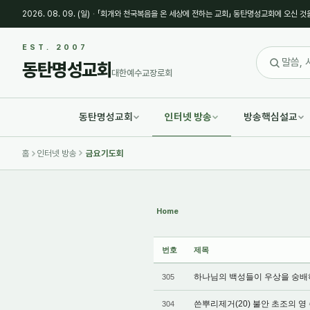
2026. 08. 09. (일)
·
「회개와 천국복음을 온 세상에 전하는 교회」 동탄명성교회에 오신 것
Sketchbook5, 스케치북5
Sketchbook5, 스케치북5
EST. 2007
동탄명성교회
대한예수교장로회
동탄명성교회
인터넷 방송
방송핵심설교
Sketchbook5, 스케치북5
Sketchbook5, 스케치북5
홈
인터넷 방송
금요기도회
Home
번호
제목
하나님의 백성들이 우상을 숭배하는 
305
쓴뿌리제거(20) 불안 초조의 영 쓴
304