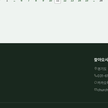
v
1
...
6
7
8
9
10
11
12
13
14
15
...
26
찾아오시
경기도 
031-6
카카오톡
churc