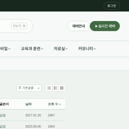
로그인
예배안내
실시간 예배
Ctrl K
적비밀
교육과 훈련
자료실
커뮤니티
T
기본글꼴
List
Zine
Gallery
글쓴이
날짜
조회 수
갈렙
2017.01.20
1967
갈렙
2023.05.06
1963