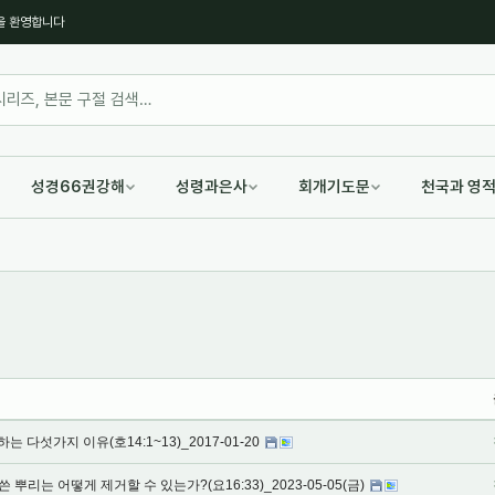
을 환영합니다
성경66권강해
성령과은사
회개기도문
천국과 영
다섯가지 이유(호14:1~13)_2017-01-20
 뿌리는 어떻게 제거할 수 있는가?(요16:33)_2023-05-05(금)