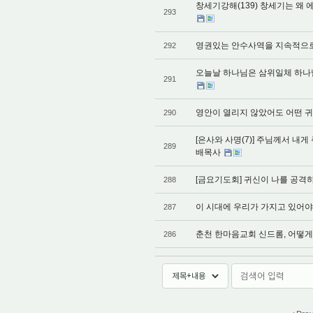
창세기강해(139) 창세기는 왜 에
293
영권있는 안수사역을 지속적으로 수
292
오늘날 하나님은 삼위일체 하나님이심
291
영안이 열리지 않았어도 어떤 귀신인
290
[은사와 사명(7)] 주님께서 내
289
배목사
[금요기도회] 귀신이 나를 공격하고 
288
이 시대에 우리가 가지고 있어야 할 
287
춘천 한마음교회 신드롬, 어떻게 볼 것
286