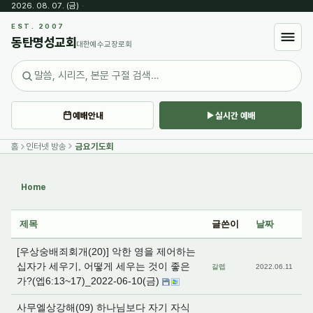
2026. 08. 07. (금)
·
Sketchbook5, 스케치북5
EST. 2007
동탄명성교회
대한예수교장로회
예배안내
실시간 예배
Sketchbook5, 스케치북5
홈
인터넷 방송
금요기도회
Home
제목
글쓴이
날짜
[우상숭배죄회개(20)] 악한 영을 제어하는
십자가 세우기, 어떻게 세우는 것이 좋은
갈렙
2022.06.11
가?(엡6:13~17)_2022-06-10(금)
사무엘상강해(09) 하나님보다 자기 자식