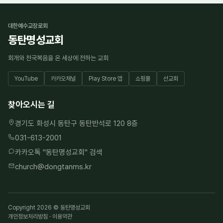
대한예수교장로회
동탄명성교회
회개와 천국복음을 온 세상에 전하는 교회
YouTube
카카오채널
Play Store 앱
쇼핑몰
선교회
찾아오시는 길
경기도 화성시 동탄구 동탄반석로 120 8층
031-613-2001
카카오톡 "
동탄명성교회
" 검색
church@dongtanms.kr
Copyright 2026 © 동탄명성교회
개인정보처리방침
·
이용약관