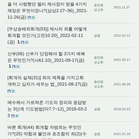
을 더 사랑했던 엘리 제사장이 받을 4가지
동탄명
2021.11.27
재앙은 무엇이었나?(삼상2:27~36)_2021-
성교회
11-26(금)
[우상숭배죄회개(03)] 제사의 죄를 어떻게
회개할 것인가(고전10:20)_2022-02-11
갈렙
2022.02.12
(금)
1
신부(06) 신부가 단장해야 할 3가지 예복
동탄명
은 무엇인가?(사61:10)_2021-09-17(금)
2021.09.17
성교회
1
[회개의 실제(31)] 죄의 제목을 가지고회
동탄명
개하고 십자가 세우는 법_2021-08-27(금)
2021.08.28
성교회
예수께서 가르쳐준 기도의 정의와 응답받
는 3단계 기도방법(마7:7~12)_2018-03-2
갈렙
2018.03.23
3
바른 회개(44) 회개할 자범죄는 무엇인
가?(25) 약함과 불안과 초조함의 죄(2)(수
갈렙
2021.01.16