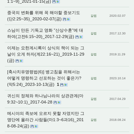
1:1~9)_2021-01-15(금)
중국의 변화를 위해 꼭 해야할 중보기도
갈렙
2020.02.07
(단2:25~35)_2020-02-07(금)
스님이 만든 기독교 영화 "산상수훈"에 대
갈렙
2017.12.30
하여(고전6:15~20)_2017-12-29(금)
이제는 요한계시록이 상식의 책이 되는 그
날이 오게 하자(계22:16~21)_2019-11-29
갈렙
2019.11.29
(금)
[축사치유명령법(6)] 병고침을 위해서는
어떻게 명령하고 선포하는 것이 좋은가?
갈렙
2023.10.14
(막5:24)_2023-10-13(금)
1
귀신의 정체와 하나님나라의 상관관계(마
갈렙
2017.04.29
9:32~10:1)_2017-04-28
메시야의 족보에 오르지 못할 자였지만 그
명단에 올라간 사람들(마1:3~6과16)_201
갈렙
2018.08.24
8-08-24(금)