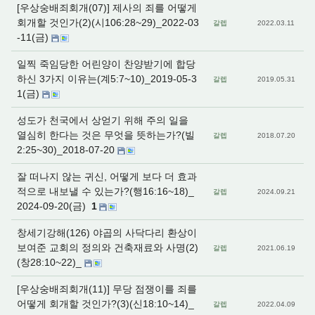
[우상숭배죄회개(07)] 제사의 죄를 어떻게
회개할 것인가(2)(시106:28~29)_2022-03
갈렙
2022.03.11
-11(금)
일찍 죽임당한 어린양이 찬양받기에 합당
하신 3가지 이유는(계5:7~10)_2019-05-3
갈렙
2019.05.31
1(금)
성도가 천국에서 상얻기 위해 주의 일을
열심히 한다는 것은 무엇을 뜻하는가?(빌
갈렙
2018.07.20
2:25~30)_2018-07-20
잘 떠나지 않는 귀신, 어떻게 보다 더 효과
적으로 내보낼 수 있는가?(행16:16~18)_
갈렙
2024.09.21
2024-09-20(금)
1
창세기강해(126) 야곱의 사닥다리 환상이
보여준 교회의 정의와 건축재료와 사명(2)
갈렙
2021.06.19
(창28:10~22)_
[우상숭배죄회개(11)] 무당 점쟁이를 죄를
어떻게 회개할 것인가?(3)(신18:10~14)_
갈렙
2022.04.09