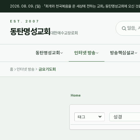
2026. 08. 09. (일)
·
「회개와 천국복음을 온 세상에 전하는 교회」 동탄명성교회에 오신 것
Sketchbook5, 스케치북5
Sketchbook5, 스케치북5
EST. 2007
동탄명성교회
대한예수교장로회
동탄명성교회
인터넷 방송
방송핵심설교
Sketchbook5, 스케치북5
Sketchbook5, 스케치북5
홈
인터넷 방송
금요기도회
Home