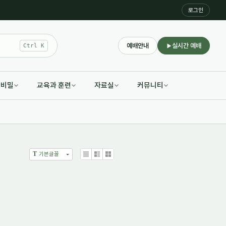
로그인
예배안내
실시간 예배
Ctrl K
적비밀
교육과 훈련
자료실
커뮤니티
T
기본글꼴
List
Zine
Gallery