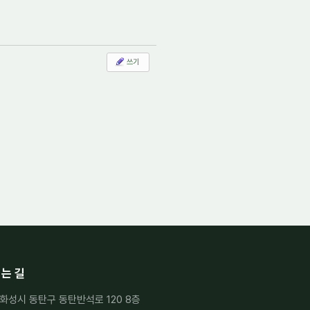
쓰기
는 길
화성시 동탄구 동탄반석로 120 8층