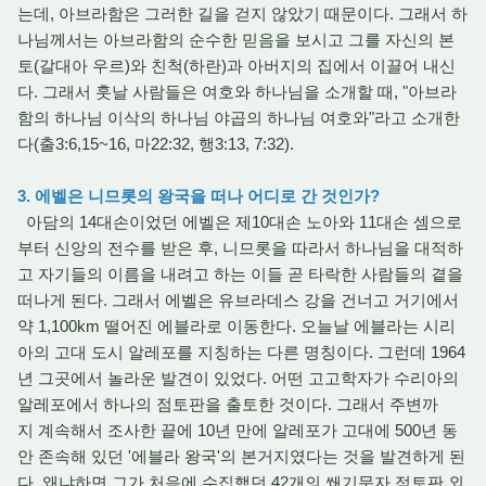
는데, 아브라함은 그러한 길을 걷지 않았기 때문이다. 그래서 하
나님께서는 아브라함의 순수한 믿음을 보시고 그를 자신의 본
토(갈대아 우르)와 친척(하란)과 아버지의 집에서 이끌어 내신
다. 그래서 훗날 사람들은 여호와 하나님을 소개할 때, "아브라
함의 하나님 이삭의 하나님 야곱의 하나님 여호와"라고 소개한
다(출3:6,15~16, 마22:32, 행3:13, 7:32).
3. 에벨은 니므롯의 왕국을 떠나 어디로 간 것인가?
아담의 14대손이었던 에벨은 제10대손 노아와 11대손 셈으로
부터 신앙의 전수를 받은 후, 니므롯을 따라서 하나님을 대적하
고 자기들의 이름을 내려고 하는 이들 곧 타락한 사람들의 곁을
떠나게 된다. 그래서 에벨은 유브라데스 강을 건너고 거기에서
약 1,100km 떨어진 에블라로 이동한다. 오늘날 에블라는 시리
아의 고대 도시 알레포를 지칭하는 다른 명칭이다. 그런데 1964
년 그곳에서 놀라운 발견이 있었다. 어떤 고고학자가 수리아의
알레포에서 하나의 점토판을 출토한 것이다. 그래서 주변까
지 계속해서 조사한 끝에 10년 만에 알레포가 고대에 500년 동
안 존속해 있던 '에블라 왕국'의 본거지였다는 것을 발견하게 된
다. 왜냐하면 그가 처음에 수집했던 42개의 쐐기문자 점토판 외