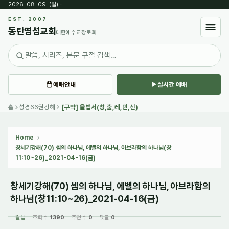
2026. 08. 09. (일)
·
Sketchbook5, 스케치북5
EST. 2007
동탄명성교회
대한예수교장로회
예배안내
실시간 예배
Sketchbook5, 스케치북5
홈
성경66권강해
[구약] 율법서(창,출,레,민,신)
Home
창세기강해(70) 셈의 하나님, 에벨의 하나님, 아브라함의 하나님(창
11:10~26)_2021-04-16(금)
창세기강해(70) 셈의 하나님, 에벨의 하나님, 아브라함의
하나님(창11:10~26)_2021-04-16(금)
갈렙
조회 수
1390
추천 수
0
댓글
0