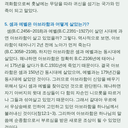
격화함으로써 훗날에는 무당을 따라 귀신을 섬기는 국가와 민
족이 되고 말았다.
5. 셈과 에벨은 아브라함과 어떻게 살았는가?
셈(B.C.2456~2018)과 에벨(B.C.2391~1927)이 살던 시대에 과
연 아브라함이 살고 있었을까? 그렇다. 역사적으로 보면, 아브
라함이 태어나기 2년 전에 노아가 먼저 죽는다
(B.C.3058~2108). 하지만 아브라함은 셈과 에벨과는 동시대에
살았다. 왜냐하면 아브라함은 정확히 B.C.2106년에 태어나
서 175년을 살다가 B.C.1931년에 죽었기 때문이다. 결국 아브
라함은 셈과 150년간 동시대에 살았으며, 에벨과는 179년간을
동시대에 살았던 것이다. 그러므로 아브라함이 신앙을 배우기
위해서 당시 셈과 에벨을 찾아갔던 것으로 판단된다. 왜냐하면
자기 아버지의 윗대 조상들이 다 함의 자손인 니므롯을 따르거
나 그들과 섞여살고 있었기 때문이다. 그래서 갈대아 우르에
서 우상숭배로 인하여 고민하고 있던 아브라함을 하나님께서
불러내신 것이다(창12:1~3). 그리하여 아브라함은 하나님의 말
씀에 순종함으로서 부르심을 받은 새로운 조상이 될 수 있었던
것이다.