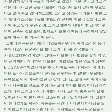
가 분명히 갈대아 우르에 거주하고 있었기 때문이다. 그리고 성
경은 데라가 살던 곳을 니므롯이 다스리던 도시 갈대아 우르였
다고 알려 주고 있다(창11:28). 그리고 성경은 데라를 비롯한 그
의 윗대의 조상들이 유브라데스 강 근처에 머물러 살았다고 증
거해 주고 있다(수24:2~3). 그리고 벨렉의 시대 이후 급격히 수
명이 단축된 것을 보면, 벨렉도 니므롯의 행동에 동참하지 않았
을까 하는 강한 의구심이 든다.
그렇다면 욕단은 어떻게 되었을까? 우리 민족의 조상인 동이
족의 시조인 단군왕검을 보니 그가 나라를 건국했을 때
가 B.C.2333년경이었다. 그때는 니므롯이 바벨탑을 쌓기 약 35
년 전의 때다. 왜냐하면 니므롯이 바벨탑을 쌓은 연도가 정확히
B.C.2398년경이었기 때문이다. 아마도 욕단과 욕단의 자녀 13
명은 노아와 셈으로부터 신앙을 전수받은 후 갈대아 우르에서
동쪽으로 먼저 이동하였던 것 같다. 그리고 고대 동이족이 만들
어서 사용했을 것으로 추정되는 고대 한자를 보면, 하나님의 창
조와 타락 그리고 가인과 아벨의 제사, 노아의 홍수 등의 실제
일어난 사건이 한자 속에 고스란히 남아 있기 때문이다. 그렇지
만 안타깝게도 욕단의 자손들은 시간이 지나면서 하나님을 잃
어버렸고 하나님과 사람 사이의 매개체로서 죽은 단군들을 신