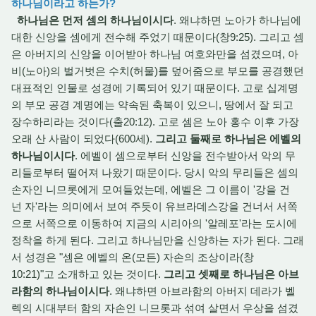
하나님이라고 하는가?
하나님은 먼저 셈의 하나님이시다
. 왜냐하면 노아가 하나님에
대한 신앙을 셈에게 전수해 주었기 때문이다(창9:25). 그리고 셈
은 아버지의 신앙을 이어받아 하나님 여호와만을 섬겼으며, 아
비(노아)의 벌거벗은 수치(허물)를 덮어줌으로 부모를 공경했던
대표적인 인물로 성경에 기록되어 있기 때문이다. 고로 십계명
의 부모 공경 계명에는 약속된 축복이 있으니, 땅에서 잘 되고
장수하리라는 것이다(출20:12). 고로 셈은 노아 홍수 이후 가장
오래 산 사람이 되었다(600세).
그리고 둘째로 하나님은 에벨의
하나님이시다
. 에벨이 셈으로부터 신앙을 전수받아서 악의 무
리들로부터 떨어져 나왔기 때문이다. 당시 악의 무리들은 셈의
손자인 니므롯에게 모여들었는데, 에벨은 그 이름이 '강을 건
넌 자'라는 의미에서 보여 주듯이 유브라데스강을 건너서 서쪽
으로 서쪽으로 이동하여 지금의 시리아의 '알레포'라는 도시에
정착을 하게 된다. 그리고 하나님만을 신앙하는 자가 된다. 그래
서 성경은 "셈은 에벨의 온(모든) 자손의 조상이라(창
10:21)"고 소개하고 있는 것이다.
그리고 셋째로 하나님은 아브
라함의 하나님이시다
. 왜냐하면 아브라함의 아버지 데라가 벨
렉의 시대부터 함의 자손인 니므롯과 섞여 살면서 우상을 섬겼