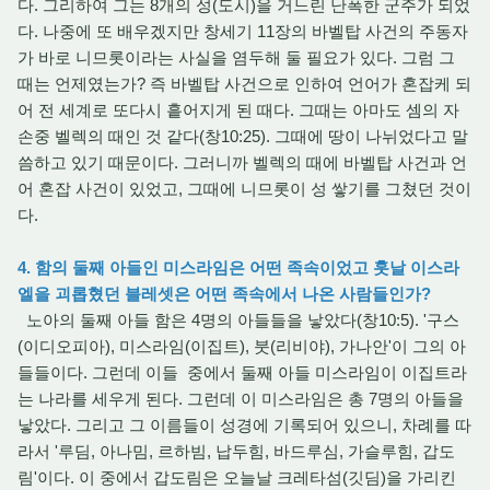
다. 그리하여 그는 8개의 성(도시)을 거느린 난폭한 군주가 되었
다. 나중에 또 배우겠지만 창세기 11장의 바벨탑 사건의 주동자
가 바로 니므롯이라는 사실을 염두해 둘 필요가 있다. 그럼 그
때는 언제였는가? 즉 바벨탑 사건으로 인하여 언어가 혼잡케 되
어 전 세계로 또다시 흩어지게 된 때다. 그때는 아마도 셈의 자
손중 벨렉의 때인 것 같다(창10:25). 그때에 땅이 나뉘었다고 말
씀하고 있기 때문이다. 그러니까 벨렉의 때에 바벨탑 사건과 언
어 혼잡 사건이 있었고, 그때에 니므롯이 성 쌓기를 그쳤던 것이
다.
4. 함의 둘째 아들인 미스라임은 어떤 족속이었고 훗날 이스라
엘을 괴롭혔던 블레셋은 어떤 족속에서 나온 사람들인가?
노아의 둘째 아들 함은 4명의 아들들을 낳았다(창10:5). '구스
(이디오피아), 미스라임(이집트), 붓(리비야), 가나안'이 그의 아
들들이다. 그런데 이들 중에서 둘째 아들 미스라임이 이집트라
는 나라를 세우게 된다. 그런데 이 미스라임은 총 7명의 아들을
낳았다. 그리고 그 이름들이 성경에 기록되어 있으니, 차례를 따
라서 '루딤, 아나밈, 르하빔, 납두힘, 바드루심, 가슬루힘, 갑도
림'이다. 이 중에서 갑도림은 오늘날 크레타섬(깃딤)을 가리킨