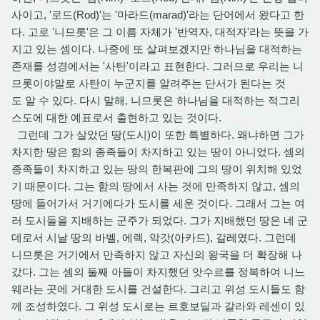
사이고, '로드(Rod)'는 '마라드(marad)'라는 단어에서 왔다고 한
다. 고로 '니므롯'은 그 이름 자체가 '반역자, 대적자'라는 뜻을 가
지고 있는 셈이다. 나중에 또 살펴보겠지만 하나님을 대적하는
존재를 성경에서는 '사탄'이라고 표현한다. 그러므로 우리는 니
므롯이야말로 사탄이 누군지를 알려주는 단서가 된다는 것
도 알 수 있다. 다시 말해, 니므롯은 하나님을 대적하는 적그리
스도에 대한 예표로서 출현하고 있는 것이다.
그런데 그가 살았던 땅(도시)이 또한 특별하다. 왜냐하면 그가
차지한 땅은 함의 종족들이 차지하고 있는 땅이 아니었다. 셈의
종족들이 차지하고 있는 땅의 한복판에 그의 땅이 위치해 있었
기 때문이다. 그는 함의 땅에서 사는 것에 만족하지 않고, 셈의
땅에 들어가서 거기에다가 도시를 세운 것이다. 그래서 그는 여
러 도시들을 지배하는 군주가 되었다. 그가 지배했던 땅은 네 군
데로서 시날 땅의 바벨, 에렉, 악갓(아카드), 갈레였다. 그런데
니므롯은 거기에서 만족하지 않고 자신의 왕국을 더 확장해 나
갔다. 그는 셈의 둘째 아들이 차지했던 앗수르를 정복하여 니느
웨라는 곳에 거대한 도시를 건설한다. 그리고 위성 도시들도 함
께 조성하였다. 그 위성 도시로는 르호보딜과 갈라와 레센이 있