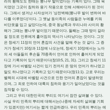
라의 황해도도 한때는 뽕나무 밭이었다는 기록이 있다. 그때 육
지였던 그곳이 침하와 융기 작용으로 인해 서해바다가 된 것이
다. 그래서 생겨난 사자성어가 '상전벽해(뽕나무 밭이 변하여 바
다를 이루었다)'이다. 그 옛날 동이족의 사람들은 누에를 키워
비단옷을 입고 살았다는데, 중국 동남쪽과 우리나라 사이의 황
해가 그때는 뽕나무 밭이었기 때문이다. 둘째는 그때 땅이 갈라
질 정도로 인류에게 흩어짐의 역사가 나타났다는 것이다. 그것
은 창세기 11장의 언어 혼잡의 사건을 말해 주는 것 같다. 그 증
거가 창세기 10장과 11장에 나오는데, 창세기 10장에서는 노아
의 세 아들들의 후손들 70종족이 언어로 인하여 흩어지게 되었
다고 기록되어 있기 때문이다(창10:5, 21, 31). 그리고 창세기 11
장에 가서 바벨탑 사건이 있기 전까지 온 땅의 언어가 하나였고
말도 하나였다고 기록하고 있기 때문이다(창11:1). 고로 우리는
벨렉의 시대에 바벨탑 사건으로 인한 언어의 혼잡이 발생하였
으며, 그 죄로 인하여 대륙의 침하와 융기가 일어났었다는 것을
짐작할 수 있다.
그리고 우리 대한민국의 뿌리도 여기서 잠깐 살펴볼 수 있다.
사실 우리 민족의 뿌리에 대해서는(나중에 자세히 살펴볼 기회
가 있겠지만) 여기서는 짧게 언급하겠다. 우리 민족의 뿌리는 에