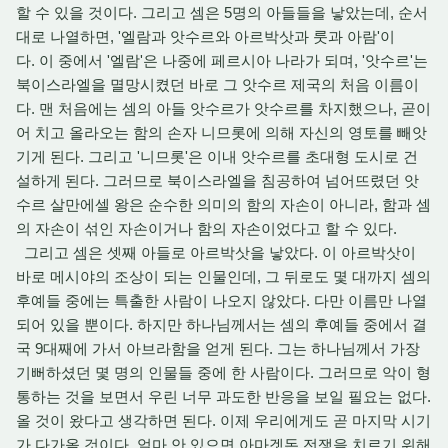
할 수 있을 것이다. 그리고 셈은 5명의 아들들을 낳았는데, 순서
대로 나열하면, '엘람과 앗수르와 아르박삿과 룻과 아람'이
다. 이 중에서 '엘람'은 나중에 페르시아 나라가 되며, '앗수르'는
북이스라엘을 멸망시켰던 바로 그 앗수르 제국의 처음 이름이
다. 맨 처음에는 셈의 아들 앗수르가 앗수르를 차지했으나, 곧이
어 치고 올라오는 함의 손자 니므롯에 의해 자신의 영토를 빼앗
기게 된다. 그리고 '니므롯'은 이내 앗수르를 초대형 도시로 건
설하게 된다. 그러므로 북이스라엘을 침공하여 넘어뜨렸던 앗
수르 살만에셀 왕은 순수한 의미의 함의 자손이 아니라, 함과 셈
의 자손이 섞인 자손이거나 함의 자손이었다고 할 수 있다.
그리고 셈은 셋째 아들로 아르박삿을 낳았다. 이 아르박삿이
바로 메시야의 조상이 되는 인물인데, 그 뒤로도 몇 대까지 셈의
후예들 중에는 특출한 사람이 나오지 않았다. 다만 이름만 나열
되어 있을 뿐이다. 하지만 하나님께서는 셈의 후예들 중에서 결
국 9대째에 가서 아브라함을 얻게 된다. 그는 하나님께서 가장
기뻐하셨던 몇 명의 인물들 중에 한 사람이다. 그러므로 악이 형
통하는 것을 보면서 우린 너무 과도한 반응을 보일 필요는 없다.
올 것이 왔다고 생각하면 된다. 이제 우리에게도 곧 마지막 시기
가 다가올 것이다. 얼마 안 있으면 아마겟돈 전쟁을 치르기 위해