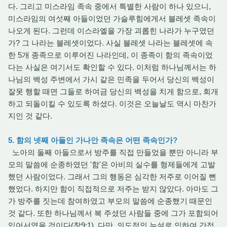
다. 그리고 미스라임 족속 중에서 특별한 사람이 하나 있으니,
미스라임의 여섯째 아들이었던 가슬루힘에게서 블레셋 족속이
나오게 된다. 그런데 이스라엘을 가장 괴롭힌 나라가 누구였던
가? 그 나라는 블레셋이었다. 사실 블레셋 나라는 블레셋에 속
한 5개 종족으로 이루어진 나라인데, 이 종족이 함의 족속이었
다는 사실은 여기서도 확인할 수 있다. 이처럼 하나님께서는 하
나님의 백성 주변에서 가시 같은 민족을 두어서 당신의 백성이
잘못 행할 때면 그들로 하여금 당신의 백성을 치게 함으로, 회개
하고 되돌이킬 수 있도록 하셨다. 이것은 오늘날도 역시 마찬가
지인 것 같다.
5. 함의 넷째 아들인 가나안 족속은 어떤 족속인가?
노아의 둘째 아들으로서 방주를 직접 만들었을 뿐만 아니라 부
모의 말씀에 순종하였던 '함'은 아비의 실수를 형제들에게 고발
했던 사람이었다. 그래서 그의 행동은 심각한 저주로 이어질 뻔
했었다. 하지만 함이 직접적으로 저주는 받지 않았다. 아마도 그
가 방주를 짓는데 참여하였고 부모의 말씀에 순종했기 때문인
것 같다. 또한 하나님께서 복 주셨던 사람들 중에 그가 포함되어
있어서였을 것이다(창9:1). 다만, 의도적인 누설로 인하여 간접