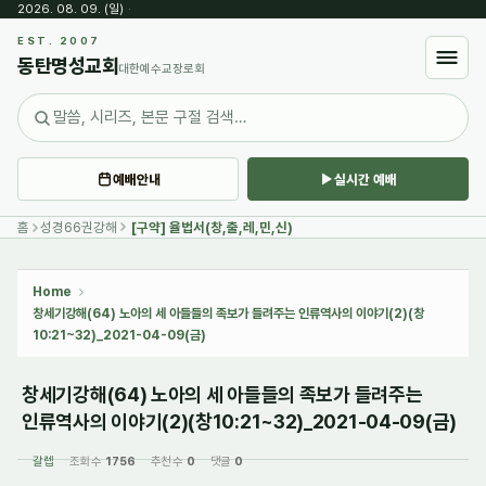
2026. 08. 09. (일)
·
Sketchbook5, 스케치북5
EST. 2007
동탄명성교회
대한예수교장로회
예배안내
실시간 예배
Sketchbook5, 스케치북5
홈
성경66권강해
[구약] 율법서(창,출,레,민,신)
Home
창세기강해(64) 노아의 세 아들들의 족보가 들려주는 인류역사의 이야기(2)(창
10:21~32)_2021-04-09(금)
창세기강해(64) 노아의 세 아들들의 족보가 들려주는
인류역사의 이야기(2)(창10:21~32)_2021-04-09(금)
갈렙
조회 수
1756
추천 수
0
댓글
0