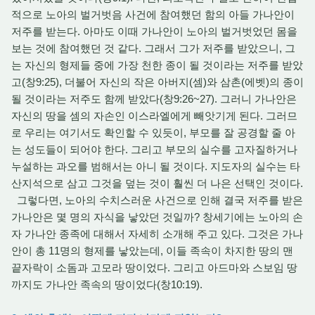
적으로 노아의 벌거벗음 사건에 참여했던 함의 아들 가나안이
저주를 받는다. 아마도 이때 가나안이 노아의 벌거벗었던 몸을
보는 것에 참여했던 것 같다. 그래서 그가 저주를 받았으니, 그
는 자신의 형제들 중에 가장 천한 종이 될 것이라는 저주를 받았
고(창9:25), 더불어 자신의 작은 아버지(셈)와 삼촌(에벳)의 종이
될 것이라는 저주도 함께 받았다(창9:26~27). 그러니 가나안은
자신의 땅을 셈의 자손인 이스라엘에게 빼앗기게 된다. 그러므
로 우리는 여기서도 확인할 수 있듯이, 부모를 잘 공경할 줄 아
는 성도들이 되어야 한다. 그리고 부모의 실수를 고자질하거나
누설하는 과오를 범해서는 아니 될 것이다. 지도자의 실수는 타
산지석으로 삼고 그것을 덮는 것이 훨씬 더 나은 선택인 것이다.
그렇다면, 노아의 수치스러운 사건으로 인해 결국 저주를 받은
가나안은 몇 명의 자식을 낳았던 것일까? 창세기에는 노아의 손
자 가나안 종족에 대해서 자세히 소개해 주고 있다. 그것은 가나
안이 총 11명의 형제를 낳았는데, 이들 족속이 차지한 땅의 맨
끝자락이 소돔과 고모라 땅이었다. 그리고 아드마와 스보임 땅
까지도 가나안 족속의 땅이었다(창10:19).