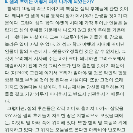
6. 셈의 후예는 어떻게 퍼져 나가게 되었는가?
창세기 10장의 족보 이야기의 핵심은 셈의 후예들에 관한 것이
다. 왜냐하면 셈의 씨를 통하여 장차 메시야가 탄생할 것이기 때
문이다. 그런데 셈과 함과 야벳의 시대에 가장 뛰어난 인물은 놀
랍게도 셈의 후예들 가운데서 나오지 않고 함의 후예들 가운데
서 나왔다는 사실이다. 그는 '니므롯'이라는 인물인데, 참으로
놀라운 일이 아닐 수 없다. 왜 셈과 함과 야벳의 시대에 뛰어난
인물이 함의 자손에서 나왔을까? 정확한 것은 알 수 없지만, 그
것이 우리에게 시사해 주는 바가 크다. 왜냐하면 그리스도께서
재림하시기 전에 거짓 그리스도가 먼저 출현할 것이기 때문이
다.(마24:24) 그런데 여기서 우리가 알아야 할 것은 악인의 형통
함은 결코 부러울 것이 못 된다는 사실이다. 또한 그것이 오래
가지도 않는다는 사실이다. 하나님께서는 당신을 대적하는 자
들을 결코 가만 놔두지 아니하시고 반드시 심판하시기 때문이
다.
그렇다면, 셈의 후손들은 각각 어디로 흩어져 나가서 살았을
까? 사실 셈의 후예들이 차지한 땅은 지형적으로 보았을 때에
는, 야벳의 땅 아래 쪽에 위치해 있다. 또한 함의 땅 북동쪽 위에
위치하고 있다. 그 위치는 오늘날로 본다면 아라비아 반도라고