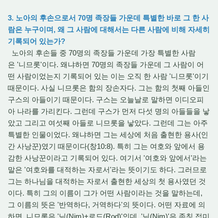
3. 노아의 후손으로서 70명 족장들 가운데 특별한 바로 그 한 사
람은 누구이며, 왜 그 사람에 대해서는 다른 사람에 비해 자세히
기록되어 있는가?
노아의 후손들 중 70명의 족장들 가운데 가장 특별한 사람
은 '니므롯'이다. 왜냐하면 70명의 족장들 가운데 그 사람이 어
떤 사람이었는지 기록되어 있는 이는 오직 한 사람 '니므롯'이기
때문이다. 사실 니므롯은 함의 장손자다. 그는 함의 첫째 아들인
구스의 아들이기 때문이다. 구스는 오늘날로 말하면 이디오피
아 나라를 가리킨다. 그런데 구스가 먼저 다섯 명의 아들들을 낳
았고 그리고 여섯째 아들로 니므롯을 낳았다. 그런데 그는 아주
특별한 인물이었다. 왜냐하면 그는 세상에 처음 출현한 용사(인
간 사낭꾼)였기 때문이다(창10:8). 특히 그는 여호와 앞에서 용
감한 사낭꾼이라고 기록되어 있다. 여기서 '여호와 앞에서'라는
말은 '여호와를 대적하는 자로서'라는 뜻이기도 하다. 그러므로
그는 하나님을 대적하는 자로서 출현한 세상의 첫 용사였던 것
이다. 특히 그의 이름이 그가 어떤 사람이라는 것을 말하는데,
그 이름의 뜻은 '반역하다, 거역하다'의 뜻이다. 어떤 자료에 의
하면, 니므롯은 '님(Nim)+로드(Rod)'인데, '님(Nim)'은 존칭 접미