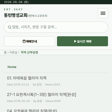
2026. 08. 08. (토)
·
Sketchbook5, 스케치북5
EST. 2007
동탄명성교회
대한예수교장로회
예배안내
실시간 예배
Sketchbook5, 스케치북5
홈
자료실
직역 신약성경
Home
01. 마태복음 헬라어 직역
Date
2018.03.22
By
갈렙
Views
2653
27-1 요한계시록(1~3장) 헬라어 직역[완성]
Date
2018.06.26
By
갈렙
Views
2595
04. 요한복음 헬라어 직역(완성)