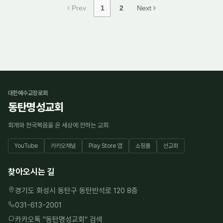
Prev
1
2
Next
대한예수교장로회
동탄명성교회
회개와 천국복음을 온 세상에 전하는 교회
YouTube
카카오채널
Play Store 앱
쇼핑몰
선교회
찾아오시는 길
경기도 화성시 동탄구 동탄반석로 120 8층
031-613-2001
카카오톡 "
동탄명성교회
" 검색