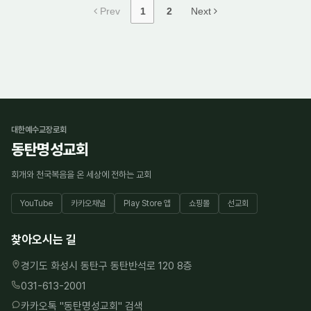
Prev
1
2
Next
대한예수교장로회
동탄명성교회
회개와 천국복음을 온 세상에 전하는 교회
YouTube
카카오채널
Play Store 앱
쇼핑몰
선교회
찾아오시는 길
경기도 화성시 동탄구 동탄반석로 120 8층
031-613-2001
카카오톡 "
동탄명성교회
" 검색