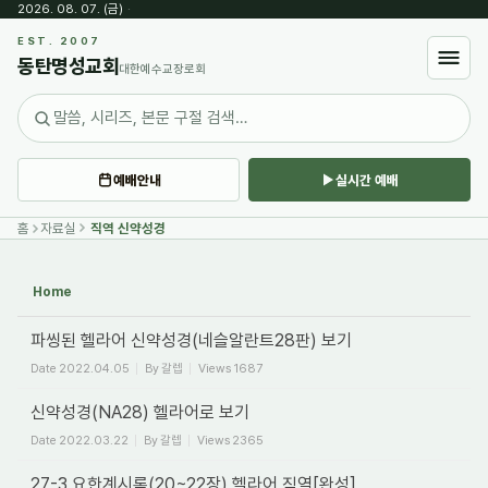
2026. 08. 07. (금)
·
Sketchbook5, 스케치북5
EST. 2007
동탄명성교회
대한예수교장로회
예배안내
실시간 예배
Sketchbook5, 스케치북5
홈
자료실
직역 신약성경
Home
파씽된 헬라어 신약성경(네슬알란트28판) 보기
Date
2022.04.05
By
갈렙
Views
1687
신약성경(NA28) 헬라어로 보기
Date
2022.03.22
By
갈렙
Views
2365
27-3 요한계시록(20~22장) 헬라어 직역[완성]