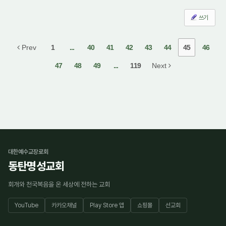
쓰기
Prev
1
...
40
41
42
43
44
45
46
47
48
49
...
119
Next
대한예수교장로회
동탄명성교회
회개와 천국복음을 온 세상에 전하는 교회
YouTube
카카오채널
Play Store 앱
쇼핑몰
선교회