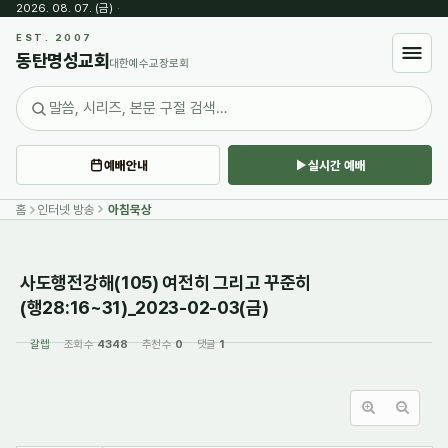
2026. 08. 07. (금)
·
Sketchbook5, 스케치북5
EST. 2007
동탄명성교회
대한예수교장로회
예배안내
실시간 예배
Sketchbook5, 스케치북5
홈
인터넷 방송
아침묵상
사도행전강해(105) 여전히 그리고 꾸준히
(행28:16~31)_2023-02-03(금)
갈렙
조회 수
4348
추천 수
0
댓글
1