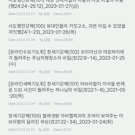
사도행전강해(101) 세상 권력자들의 바람과 사도 바울의 바람
(행24:24~25:12)_2023-01-27(금)
Date
2023.01.27
By
갈렙
Views
2851
사도행전강해(100) 유대인들의 거짓고소, 과연 이길 수 있었을
까?(행24:1~23)_2023-01-26(목)
Date
2023.01.26
By
갈렙
Views
3566
[온라인수요기도회] 창세기강해(102) 모리아산과 여호와이레
가 들려주는 주님처형장소의 비밀(창22:9~14)_2023-01-25
(수)
Date
2023.01.24
By
갈렙
Views
3508
[온라인새벽기도회] 창세기강해(101) 아브라함이 이삭을 번제
로 드린 사건이 들려주는 하나님의 비밀(창22:1~8)_2021-05
-20(목)
Date
2023.01.24
By
갈렙
Views
3462
창세기강해(100) 블레셋왕 아비멜렉과의 조약이 보여주는 아
브라함의 달라진 위상(창21:22~34)_2023-01-24(화)
Date
2023.01.21
By
갈렙
Views
3021