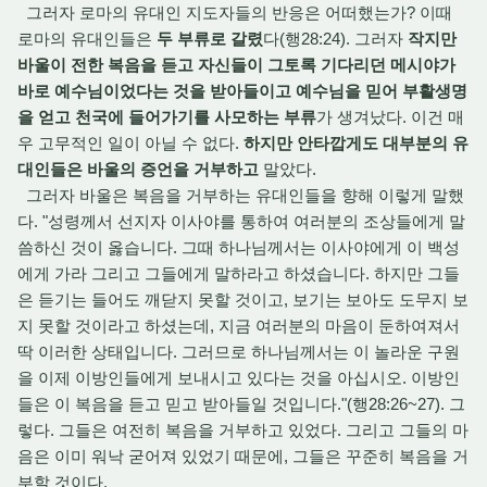
그러자 로마의 유대인 지도자들의 반응은 어떠했는가? 이때
로마의 유대인들은
두 부류로 갈렸
다(행28:24). 그러자
작지만
바울이 전한 복음을 듣고 자신들이 그토록 기다리던 메시야가
바로 예수님이었다는 것을 받아들이고 예수님을 믿어 부활생명
을 얻고 천국에 들어가기를 사모하는 부류
가 생겨났다. 이건 매
우 고무적인 일이 아닐 수 없다.
하지만 안타깝게도 대부분의 유
대인들은 바울의 증언을 거부하고
말았다.
그러자 바울은 복음을 거부하는 유대인들을 향해 이렇게 말했
다. "성령께서 선지자 이사야를 통하여 여러분의 조상들에게 말
씀하신 것이 옳습니다. 그때 하나님께서는 이사야에게 이 백성
에게 가라 그리고 그들에게 말하라고 하셨습니다. 하지만 그들
은 듣기는 들어도 깨닫지 못할 것이고, 보기는 보아도 도무지 보
지 못할 것이라고 하셨는데, 지금 여러분의 마음이 둔하여져서
딱 이러한 상태입니다. 그러므로 하나님께서는 이 놀라운 구원
을 이제 이방인들에게 보내시고 있다는 것을 아십시오. 이방인
들은 이 복음을 듣고 믿고 받아들일 것입니다."(행28:26~27). 그
렇다. 그들은 여전히 복음을 거부하고 있었다. 그리고 그들의 마
음은 이미 워낙 굳어져 있었기 때문에, 그들은 꾸준히 복음을 거
부할 것이다.