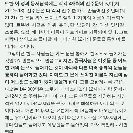
또한
이 성의 동서남북에는 각각 3개씩의 진주문
이 있다(계
21:12~13).
진주문은 다 각각 진주 한 개로 만들어진 것
인데(계
21:21), 그 문들 위에는 이스라엘의 12지파의 이름이 기록되어
있다. 르우벤, 시므온, 레위, 유다, 단, 납달리, 갓, 아셀, 잇사갈,
스불론, 요셉, 베냐민의 이름이 히브리어로 기록되어 있다. 고로
사람이 성안으로 들어갈 때에 이러한 12개의 문들을 통하여 들
어가는 것이다.
그렇다면 한국 사람들은 어느 문을 통하여 천국으로 들어가는
것일까? 결론적으로 말씀드리자면,
한국사람은 이것들 중 어느
한 개의 문으로 들어가는 것이 아니라 다른 여러 종류의 문들을
통하여 들어가고 있다. 아마도 그 문에 쓰여진 이름과 자신의 삶
이 어느정도 상관이 있지 않을까
한다. 고로 요한계시록 7장에
나오는 144,000명은 모두가 다 이스라엘의 12지파 사람 중에서
1만2천명을 뜻하는 것이 아니다. 모든 민족들을 지칭하는 상징
적인 말이다. 144,000명을 문자 그대로 해석하면 아니 되는 것
이다. 왜냐하면 144,000은 요한계시록 14장에도 나오는데, 여기
에는 유대인이라고 나오지 않기 때문이다. 사실 144,000명에는
유대인들도 들어있고 이방인들도 들어있다. 가서 확인해보시면
된다.