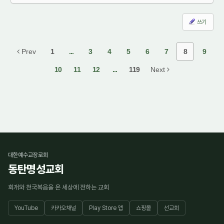
쓰기
Prev
1
...
3
4
5
6
7
8
9
10
11
12
...
119
Next
대한예수교장로회
동탄명성교회
회개와 천국복음을 온 세상에 전하는 교회
YouTube
카카오채널
Play Store 앱
쇼핑몰
선교회