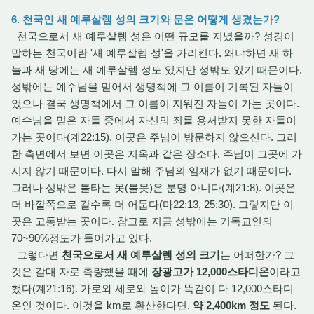
6. 천국인 새 예루살렘 성의 크기와 문은 어떻게 생겼는가?
천국으로서 새 예루살렘 성은 어떤 규모를 지녔을까? 성경이
말하는 천국이란 '새 예루살렘 성'을 가리킨다. 왜냐하면 새 하
늘과 새 땅에는 새 예루살렘 성도 있지만 성밖도 있기 때문이다.
성밖에는 예수님을 믿어서 생명책에 그 이름이 기록된 자들이
었으나 결국 생명책에서 그 이름이 지워진 자들이 가는 곳이다.
예수님을 믿은 자들 중에서 자신의 죄를 용서받지 못한 자들이
가는 곳이다(계22:15). 이곳은 주님이 방문하지 않으신다. 그러
한 측면에서 보면 이곳은 지옥과 같은 장소다. 주님이 그곳에 가
시지 않기 때문이다. 다시 말해 주님의 임재가 없기 때문이다.
그러나 성밖은 불타는 못(불못)은 분명 아니다(계21:8). 이곳은
더 바깥쪽으로 갈수록 더 어둡다(마22:13, 25:30). 그렇지만 이
곳은 고통받는 곳이다. 참고로 지금 성밖에는 기독교인의
70~90%정도가 들어가고 있다.
그렇다면
천국으로서 새 예루살렘 성의 크기
는 어떠한가? 그
것은 갈대 자로 측량했을 때에
장광고가 12,000스타디온
이라고
했다(계21:16). 가로와 세로와 높이가 똑같이 다 12,000스타디
온인 것이다. 이것을 km로 환산한다면,
약 2,400km 정도
된다.