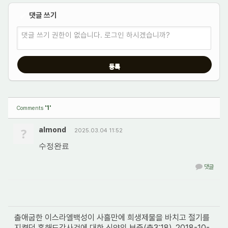
댓글 쓰기
✔
댓글 쓰기 권한이 없습니다. 로그인 하시겠습니까?
'1'
Comments
?
almond
2025.03.04 11:52
수정완료
댓글
출애굽한 이스라엘백성이 사흘만에 희생제물을 바치고 절기를
지켰던 홍해도강사건에 대한 신약의 보증(출3:18)_2018-10-