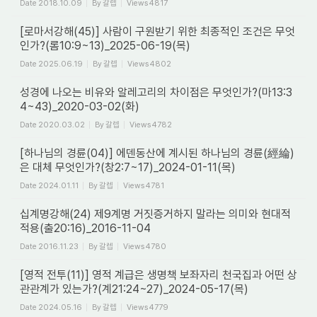
Date
2018.10.09
By
갈렙
Views
4817
[로마서강해(45)] 사람이 구원받기 위한 최종적인 조건은 무엇
인가?(롬10:9~13)_2025-06-19(목)
Date
2025.06.19
By
갈렙
Views
4802
성경에 나오는 비유와 알레고리의 차이점은 무엇인가?(마13:3
4~43)_2020-03-02(화)
Date
2020.03.02
By
갈렙
Views
4782
[하나님의 경륜(04)] 에덴동산에 계시된 하나님의 경륜(經綸)
은 대체 무엇인가?(창2:7~17)_2024-01-11(목)
Date
2024.01.11
By
갈렙
Views
4781
십계명강해(24) 제9계명 거짓증거하지 말라는 의미와 현대적
적용(출20:16)_2016-11-04
Date
2016.11.23
By
갈렙
Views
4780
[영적 전투(11)] 영적 계급은 생명책 보좌자리 천국집과 어떤 상
관관계가 있는가?(계21:24~27)_2024-05-17(목)
Date
2024.05.16
By
갈렙
Views
4779