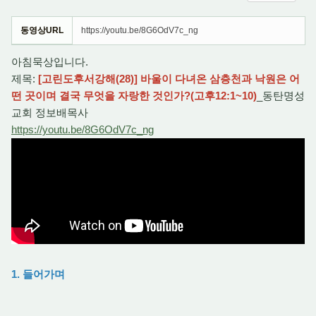
동영상URL
https://youtu.be/8G6OdV7c_ng
아침묵상입니다.
제목:
[고린도후서강해(28)] 바울이 다녀온 삼층천과 낙원은 어
떤 곳이며 결국 무엇을 자랑한 것인가?(고후12:1~10)
_동탄명성
교회 정보배목사
https://youtu.be/8G6OdV7c_ng
1. 들어가며