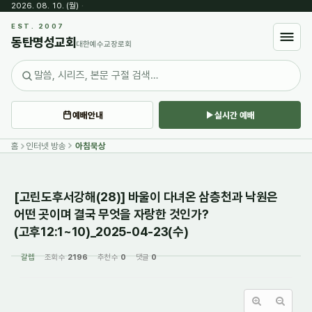
2026. 08. 10. (월)
·
Sketchbook5, 스케치북5
EST. 2007
동탄명성교회
대한예수교장로회
예배안내
실시간 예배
Sketchbook5, 스케치북5
홈
인터넷 방송
아침묵상
[고린도후서강해(28)] 바울이 다녀온 삼층천과 낙원은
어떤 곳이며 결국 무엇을 자랑한 것인가?
(고후12:1~10)_2025-04-23(수)
갈렙
조회 수
2196
추천 수
0
댓글
0