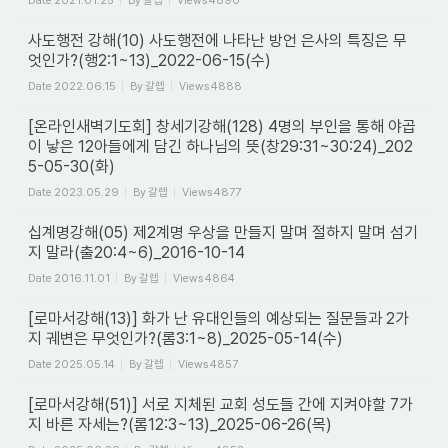
Date
2021.01.25
By
갈렙
Views
4890
사도행전 강해(10) 사도행전에 나타난 방언 은사의 특징은 무
엇인가?(행2:1~13)_2022-06-15(수)
Date
2022.06.15
By
갈렙
Views
4888
[온라인새벽기도회] 창세기강해(128) 4명의 부인을 통해 야곱
이 낳은 12아들에게 담긴 하나님의 뜻(창29:31~30:24)_202
5-05-30(화)
Date
2023.05.29
By
갈렙
Views
4877
십계명강해(05) 제2계명 우상을 만들지 말며 절하지 말며 섬기
지 말라(출20:4~6)_2016-10-14
Date
2016.11.01
By
갈렙
Views
4864
[로마서강해(13)] 화가 난 유대인들의 예상되는 질문들과 2가
지 궤변은 무엇인가?(롬3:1~8)_2025-05-14(수)
Date
2025.05.14
By
갈렙
Views
4857
[로마서강해(51)] 서로 지체된 교회 성도들 간에 지켜야할 7가
지 바른 자세는?(롬12:3~13)_2025-06-26(목)