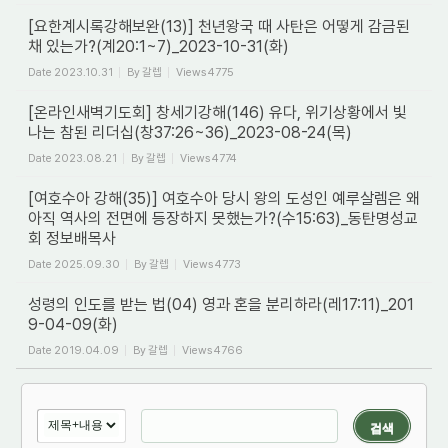
[요한계시록강해보완(13)] 천년왕국 때 사탄은 어떻게 감금된
채 있는가?(계20:1~7)_2023-10-31(화)
Date
2023.10.31
By
갈렙
Views
4775
[온라인새벽기도회] 창세기강해(146) 유다, 위기상황에서 빛
나는 참된 리더십(창37:26~36)_2023-08-24(목)
Date
2023.08.21
By
갈렙
Views
4774
[여호수아 강해(35)] 여호수아 당시 왕의 도성인 예루살렘은 왜
아직 역사의 전면에 등장하지 못했는가?(수15:63)_동탄명성교
회 정보배목사
Date
2025.09.30
By
갈렙
Views
4773
성령의 인도를 받는 법(04) 영과 혼을 분리하라(레17:11)_201
9-04-09(화)
Date
2019.04.09
By
갈렙
Views
4766
검색