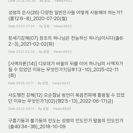
Date
2025.06.26
By
갈렙
Views
4852
성령의 은사(26) 다양한 일반은사들 어떻게 사용해야 하는가?
(롬12:6~8)_2020-07-20(월)
Date
2020.07.20
By
갈렙
Views
4852
창세기강해(07) 창조의 하나님은 전능하신 하나님이시다(출6:
2~3)_2021-02-02(화)
Date
2021.02.02
By
갈렙
Views
4850
[사역자론(14)] 디모데가 바울의 뒤를 이어 하나님의 사역자가
될 수 있었던 이유는 무엇인가?(딤후1:3~10)_2025-02-11
(화)
Date
2025.02.11
By
갈렙
Views
4837
사도행전 강해(12) 오순절날 방언이 복음전파에 활용될 수 있었
던 이유는 무엇인가?(02)(행2:5~13)_2022-06-17(금)
Date
2022.06.17
By
갈렙
Views
4828
구름기둥과 불기둥의 인도는 성령의 인도인가 말씀의 인도인가
(출40:34~38)_2018-10-09