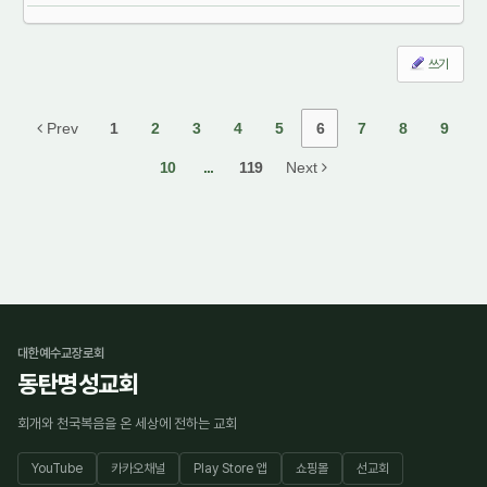
쓰기
Prev
1
2
3
4
5
6
7
8
9
10
...
119
Next
대한예수교장로회
동탄명성교회
회개와 천국복음을 온 세상에 전하는 교회
YouTube
카카오채널
Play Store 앱
쇼핑몰
선교회