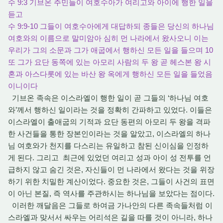
수 9:3 기브온 주민들이 여호수아가 여리고와 아이에 행한 일을
듣고
수 9:9-10 그들이 여호수아에게 대답하되 종들은 당신의 하나님
여호와의 이름으로 말미암아 심히 먼 나라에서 왔사오니 이는
우리가 그의 소문과 그가 애굽에서 행하신 모든 일을 들으며 10
또 그가 요단 동쪽에 있는 아모리 사람의 두 왕 곧 헤스본 왕 시
혼과 아스다롯에 있는 바산 왕 옥에게 행하신 모든 일을 들었음
이니이다
기브온 족속은 이스라엘이 행한 일이 곧 그들의 ‘하나님 여호
와’께서 행하신 일이라는 것을 정확히 간파하고 있었다. 이들은
이스라엘이 출애굽의 기적과 요단 동편의 아모리 두 왕을 격파
한 사건들을 통한 장본인이라는 것을 알았고, 이스라엘의 하나
님 여호와가 천지를 다스리는 유일하고 참된 신이심을 인정하
게 된다. 그리고 최근에 있었던 여리고 성과 아이 성 전투를 언
급하지 않고 숨긴 것은, 자신들이 먼 나라에서 왔다는 것을 위장
하기 위한 치밀한 계산이었다. 중요한 것은, 그들이 사건의 표면
이 아닌 본질, 즉 역사를 주관하시는 하나님을 보았다는 점이다.
이러한 깨달음은 그들로 하여금 가나안의 다른 족속들처럼 이
스라엘과 맞서서 싸우는 어리석은 길을 따를 것이 아니라, 하나