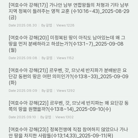
[여호수아 강해(17)] 가나안 남부 연합왕들의 처형과 기타 남부
지역 정복이 들려주는 영적 교훈 (수10:16~43)_2025-08-29
(금)
Date
2025.08.30
By
갈렙
Views
1228
[여호수아 강해(20)] 미정복된 땅이 아직도 남아있는데 왜 그
땅을 먼저 분배하라고 하셨는가?(수13:1~7)_2025-09-08
(월)
Date
2025.09.08
By
갈렙
Views
1152
[여호수아 강해(21)] 르우벤, 갓, 므낫세 반지파가 분배받은 요
단강 동편의 땅은 어떤 의미인가?(수13:8~33)_2025-09-09
(화)
Date
2025.09.09
By
갈렙
Views
1292
[여호수아 강해(22)] 르우벤, 갓, 므낫세 반지파는 왜 요단강 동
쪽의 땅을 원했을까?(수13:8~14)_2025-09-10(수)
Date
2025.09.10
By
갈렙
Views
1302
[여호수아 강해(23)] 정복전쟁에 직접 참여하지 않았으나 가나
안 땅을 차지한 사람들(수13;14,33)_2025-09-11(목)