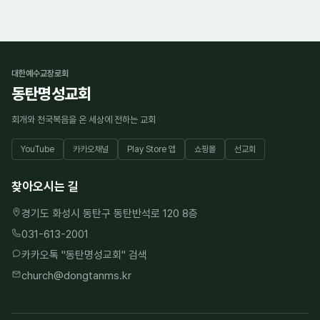
대한예수교장로회
동탄명성교회
회개와 천국복음을 온 세상에 전하는 교회
YouTube
카카오채널
Play Store 앱
쇼핑몰
선교회
찾아오시는 길
경기도 화성시 동탄구 동탄반석로 120 8층
031-613-2001
카카오톡 "
동탄명성교회
" 검색
church@dongtanms.kr