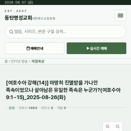
2026. 08. 07. (금)
·
Sketchbook5, 스케치북5
EST. 2007
동탄명성교회
대한예수교장로회
예배안내
실시간 예배
Sketchbook5, 스케치북5
홈
인터넷 방송
아침묵상
[여호수아 강해(14)] 마땅히 진멸받을 가나안
족속이었으나 살아남은 유일한 족속은 누군가?(여호수아
9:1~15)_2025-08-26(화)
갈렙
조회 수
1484
추천 수
0
댓글
0