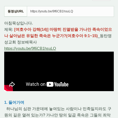
동영상URL
https://youtu.be/9f6CB1hsuLQ
아침묵상입니다.
제목:
[여호수아 강해(14)] 마땅히 진멸받을 가나안 족속이었으
나 살아남은 유일한 족속은 누군가?(여호수아 9:1~15)
_동탄명
성교회 정보배목사
https://youtu.be/9f6CB1hsuLQ
1. 들어가며
하나님의 심판 가운데에 놓여있는 사람이나 민족일지라도 구
원의 길은 열려 있는가? 가나안 땅의 일곱 족속은 그들의 죄악