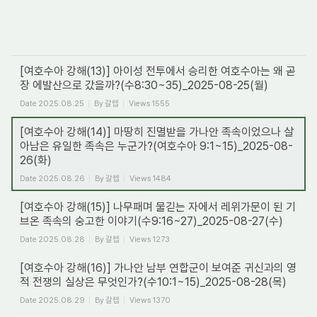
[여호수아 강해(13)] 아이성 전투에서 승리한 여호수아는 왜 곧
장 에발산으로 갔을까?(수8:30~35)_2025-08-25(월)
Date
2025.08.25
By
갈렙
Views
1555
[여호수아 강해(14)] 마땅히 진멸받을 가나안 족속이었으나 살
아남은 유일한 족속은 누군가?(여호수아 9:1~15)_2025-08-
26(화)
Date
2025.08.26
By
갈렙
Views
1484
[여호수아 강해(15)] 나무패며 물긷는 자에서 레위가문이 된 기
브온 족속의 숭고한 이야기(수9:16~27)_2025-08-27(수)
Date
2025.08.28
By
갈렙
Views
1273
[여호수아 강해(16)] 가나안 남부 연합군이 보여준 귀신과의 영
적 전쟁의 실상은 무엇인가?(수10:1~15)_2025-08-28(목)
Date
2025.08.29
By
갈렙
Views
1370