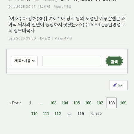
Date
2025.09.27
By
갈렙
Views
1136
[여호수아 강해(35)] 여호수아 당시 왕의 도성인 예루살렘은 왜
아직 역사의 전면에 등장하지 못했는가?(수15:63)_동탄명성교
회 정보배목사
Date
2025.09.30
By
갈렙
Views
4718
검색
쓰기
Prev
1
...
103
104
105
106
107
108
109
110
111
112
...
119
Next