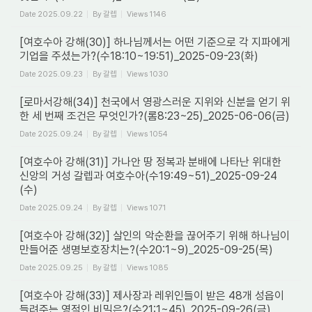
Date
2025.09.22
By
갈렙
Views
1146
[여호수아 강해(30)] 하나님께서는 어떤 기준으로 각 지파에게
기업을 주셨는가?(수18:10~19:51)_2025-09-23(화)
Date
2025.09.23
By
갈렙
Views
1030
[로마서강해(34)] 천국에서 영광스러운 지위와 신분을 얻기 위
한 세 번째 조건은 무엇인가?(롬8:23~25)_2025-06-06(금)
Date
2025.09.24
By
갈렙
Views
1054
[여호수아 강해(31)] 가나안 땅 정복과 분배에 나타난 위대한
신앙의 거성 갈렙과 여호수아(수19:49~51)_2025-09-24
(수)
Date
2025.09.24
By
갈렙
Views
1071
[여호수아 강해(32)] 살인의 악순환을 끊어주기 위해 하나님이
만들어준 생명보호장치는?(수20:1~9)_2025-09-25(목)
Date
2025.09.25
By
갈렙
Views
1085
[여호수아 강해(33)] 제사장과 레위인들이 받은 48개 성읍이
들려주는 영적인 비밀은?(수21:1~45)_2025-09-26(금)