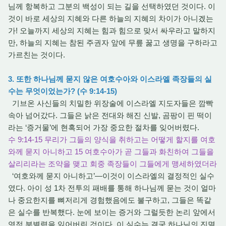
님께 항복하고 그분의 백성이 되는 길을 선택하였던 것이다. 이
것이 바로 세상의 지혜와 다른 하늘의 지혜의 차이가 아니겠는
가! 오늘까지 세상의 지혜는 힘과 힘으로 맞서 싸우라고 말하지
만, 하늘의 지혜는 참된 주권자 앞에 무릎 꿇고 생명을 구하라고
가르친는 것이다.
3. 또한 하나님께 묻지 않은 여호수아와 이스라엘 족장들의 실
수는 무엇이었는가? (수 9:14-15)
기브온 사신들의 치밀한 위장술에 이스라엘 지도자들은 깜빡
속아 넘어갔다. 그들은 낡은 전대와 해진 신발, 곰팡이 핀 떡이
라는 ‘증거물’에 현혹되어 가장 중요한 절차를 잊어버렸다.
수 9:14-15 무리가 그들의 양식을 취하고는 어떻게 할지를 여호
와께 묻지 아니하고 15 여호수아가 곧 그들과 화친하여 그들을
살리리라는 조약을 맺고 회중 족장들이 그들에게 맹세하였더라
‘여호와께 묻지 아니하고’—이것이 이스라엘의 결정적인 실수
였다. 아이 성 1차 전투의 패배를 통해 하나님께 묻는 것이 얼마
나 중요한지를 뼈저리게 경험했음에도 불구하고, 그들은 똑같
은 실수를 반복했다. 눈에 보이는 증거와 그럴듯한 논리 앞에서
영적 분별력을 잃어버린 것이다. 이 실수는 결국 하나님의 진멸