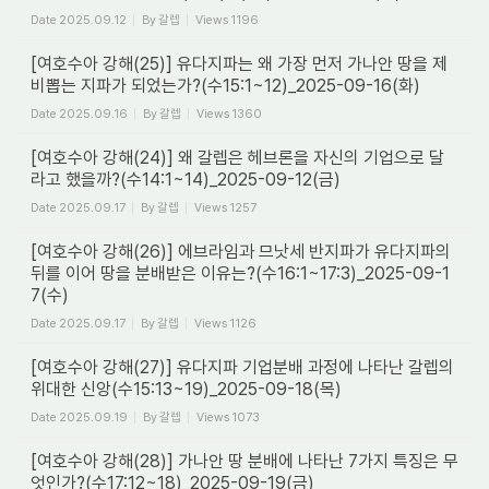
Date
2025.09.12
By
갈렙
Views
1196
[여호수아 강해(25)] 유다지파는 왜 가장 먼저 가나안 땅을 제
비뽑는 지파가 되었는가?(수15:1~12)_2025-09-16(화)
Date
2025.09.16
By
갈렙
Views
1360
[여호수아 강해(24)] 왜 갈렙은 헤브론을 자신의 기업으로 달
라고 했을까?(수14:1~14)_2025-09-12(금)
Date
2025.09.17
By
갈렙
Views
1257
[여호수아 강해(26)] 에브라임과 므낫세 반지파가 유다지파의
뒤를 이어 땅을 분배받은 이유는?(수16:1~17:3)_2025-09-1
7(수)
Date
2025.09.17
By
갈렙
Views
1126
[여호수아 강해(27)] 유다지파 기업분배 과정에 나타난 갈렙의
위대한 신앙(수15:13~19)_2025-09-18(목)
Date
2025.09.19
By
갈렙
Views
1073
[여호수아 강해(28)] 가나안 땅 분배에 나타난 7가지 특징은 무
엇인가?(수17:12~18)_2025-09-19(금)