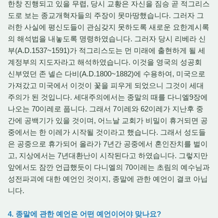
한창 진행되고 있을 무렵, 당시 교황은 자신을 짐승 곧 적그리스
도로 보는 종교개혁자들의 주장이 못마땅했습니다. 그러자 그
러한 사실에 평신도들이 관심갖지 못하도록 새로운 요한계시록
의 해석법을 내놓도록 명령하였습니다. 그러자 당시 리베라 신
부(A.D.1537~1591)가 적그리스도는 먼 미래에 출현하게 될 세
계정부의 지도자라고 해석하였습니다. 이것을 영국의 성공회
신부였던 존 넬슨 다비(A.D.1800~1882)에 수용하여, 미국으로
가져갔고 미국에서 이것이 꽃을 피우게 되었으니 그것이 세대
주의가 된 것입니다. 세대주의에서는 종말의 때를 다니엘9장에
나오는 70이레로 풉니다. 그래서 7이레와 62이레가 지난후 중
간에 공백기가 있을 것이며, 어느날 교회가 비밀이 휴거되면 공
중에서는 한 이레가 시작될 것이라고 했습니다. 그래서 성도들
은 공중으로 휴가되어 올라가 7년간 공중에서 혼인잔치를 벌이
고, 지상에서는 7년대환난이 시작된다고 하였습니다. 그렇지만
앞에서도 잠깐 언급했듯이 다니엘의 70이레는 초림의 예수님과
성전파괴에 대한 예언인 것이지, 종말에 관한 예언이 결코 아닙
니다.
4. 종말에 관한 예언은 어떤 예언이어야 맞나요?