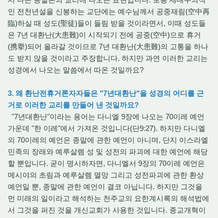
인 전천년설을 신봉하는 교단에는 예수님께서 공중재림(空中再
臨)하실 때 성도(聖徒)들이 들림 받을 것이라면서, 이때 성도들
은 7년 대환난(大患難)이 시작되기 전에 공중(空中)으로 휴거
(携擧)되어 올라갈 것이므로 7년 대환난(大患難)의 고통을 하나
도 받지 않을 것이라고 주장합니다. 하지만 과연 이러한 교리는
성경에서 나오는 말씀에서 따온 것일까요?
3. 왜 환난전휴거론자자들은 "7년대환난"을 성경의 어디를 근
거로 이러한 교리를 만들어 낸 것일까요?
"7년대환난"이라는 용어는 다니엘 9장에 나오는 70이레 예언
가운데 "한 이레"에서 가져온 것입니다(단9:27). 하지만 다니엘
의 70이레의 예언은 종말에 관한 예언이 아니며, 단지 이스라엘
민족의 장래와 예루살렘 성 및 성전의 파괴에 대한 예언에 해당
할 뿐입니다. 굳이 명시하자면, 다니엘서 9장의 70이레 예언은
메시야의 초림과 예루살렘 멸망 그리고 성전파괴에 관한 환상
예언일 뿐, 종말에 관한 예언이 결코 아닙니다. 하지만 그것을
먼 미래의 일이라고 해석하는 천주교의 요한계시록의 해석법에
서 그것을 퍼진 것을 개신교회가 사용한 것입니다. 종교개혁이