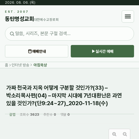
2026. 08. 06. (목)
·
Sketchbook5, 스케치북5
EST. 2007
동탄명성교회
대한예수교장로회
예배안내
실시간 예배
Sketchbook5, 스케치북5
홈
인터넷 방송
아침묵상
가짜 천국과 지옥 어떻게 구분할 것인가?(33) –
박소리목사편(04) – 마지막 시대에 7년대환난은 과연
있을 것인가?(단9:24~27)_2020-11-18(수)
갈렙
조회 수
3623
추천 수
0
댓글
0