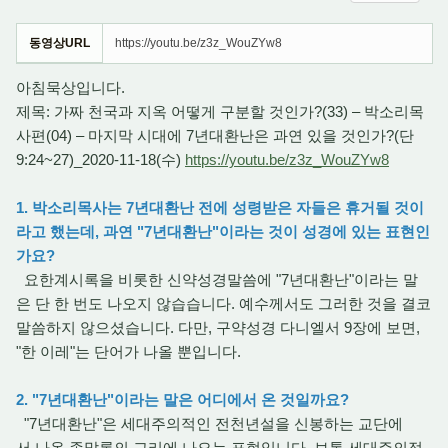
동영상URL
https://youtu.be/z3z_WouZYw8
아침묵상입니다.
제목: 가짜 천국과 지옥 어떻게 구분할 것인가?(33) – 박소리목
사편(04) – 마지막 시대에 7년대환난은 과연 있을 것인가?(단
9:24~27)_2020-11-18(수)
https://youtu.be/z3z_WouZYw8
1. 박소리목사는 7년대환난 전에 성령받은 자들은 휴거될 것이
라고 했는데, 과연 "7년대환난"이라는 것이 성경에 있는 표현인
가요?
요한계시록을 비롯한 신약성경말씀에 "7년대환난"이라는 말
은 단 한 번도 나오지 않습습니다. 예수께서도 그러한 것을 결코
말씀하지 않으셨습니다. 다만, 구약성경 다니엘서 9장에 보면,
"한 이레"는 단어가 나올 뿐입니다.
2. "7년대환난"이라는 말은 어디에서 온 것일까요?
"7년대환난"은 세대주의적인 전천년설을 신봉하는 교단에
서 나온 종말론의 교리에 나오는 표현입니다. 보통 세대주의적