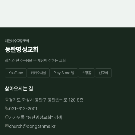
대한예수교장로회
동탄명성교회
회개와 천국복음을 온 세상에 전하는 교회
YouTube
카카오채널
Play Store 앱
쇼핑몰
선교회
찾아오시는 길
경기도 화성시 동탄구 동탄반석로 120 8층
031-613-2001
카카오톡 "
동탄명성교회
" 검색
church@dongtanms.kr