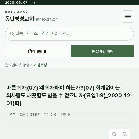
2026. 08. 07. (금)
·
Sketchbook5, 스케치북5
EST. 2007
동탄명성교회
대한예수교장로회
예배안내
실시간 예배
Sketchbook5, 스케치북5
홈
인터넷 방송
아침묵상
바른 회개(07) 왜 회개해야 하는가?(07) 회개없이는
죄사함도 깨끗함도 받을 수 없으니까(요일1:9)_2020-12-
01(화)
갈렙
조회 수
3997
추천 수
0
댓글
0