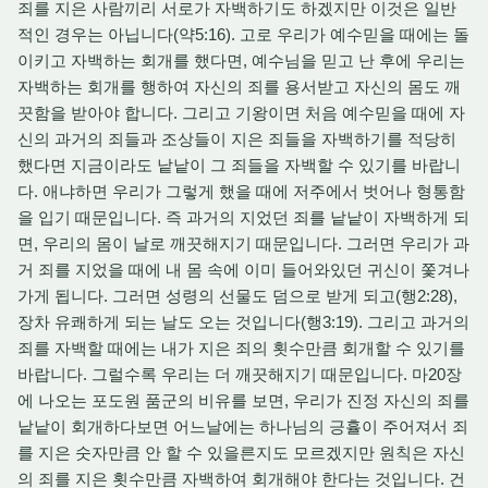
죄를 지은 사람끼리 서로가 자백하기도 하겠지만 이것은 일반
적인 경우는 아닙니다(약5:16). 고로 우리가 예수믿을 때에는 돌
이키고 자백하는 회개를 했다면, 예수님을 믿고 난 후에 우리는
자백하는 회개를 행하여 자신의 죄를 용서받고 자신의 몸도 깨
끗함을 받아야 합니다. 그리고 기왕이면 처음 예수믿을 때에 자
신의 과거의 죄들과 조상들이 지은 죄들을 자백하기를 적당히
했다면 지금이라도 낱낱이 그 죄들을 자백할 수 있기를 바랍니
다. 애냐하면 우리가 그렇게 했을 때에 저주에서 벗어나 형통함
을 입기 때문입니다. 즉 과거의 지었던 죄를 낱낱이 자백하게 되
면, 우리의 몸이 날로 깨끗해지기 때문입니다. 그러면 우리가 과
거 죄를 지었을 때에 내 몸 속에 이미 들어와있던 귀신이 쫓겨나
가게 됩니다. 그러면 성령의 선물도 덤으로 받게 되고(행2:28),
장차 유쾌하게 되는 날도 오는 것입니다(행3:19). 그리고 과거의
죄를 자백할 때에는 내가 지은 죄의 횟수만큼 회개할 수 있기를
바랍니다. 그럴수록 우리는 더 깨끗해지기 때문입니다. 마20장
에 나오는 포도원 품군의 비유를 보면, 우리가 진정 자신의 죄를
낱낱이 회개하다보면 어느날에는 하나님의 긍휼이 주어져서 죄
를 지은 숫자만큼 안 할 수 있을른지도 모르겠지만 원칙은 자신
의 죄를 지은 횟수만큼 자백하여 회개해야 한다는 것입니다. 건