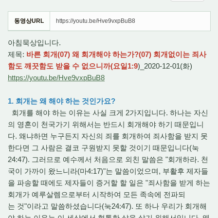
동영상URL
https://youtu.be/Hve9vxpBuB8
아침묵상입니다.
제목:
바른 회개(07) 왜 회개해야 하는가?(07) 회개없이는 죄사
함도 깨끗함도 받을 수 없으니까(요일1:9
)_2020-12-01(화)
https://youtu.be/Hve9vxpBuB8
1. 회개는 왜 해야 하는 것인가요?
회개를 해야 하는 이유는 사실 크게 2가지입니다. 하나는 자신
의 영혼이 천국가기 위해서는 반드시 회개해야 하기 때문입니
다. 왜냐하면 누구든지 자신의 죄를 회개하여 죄사함을 받지 못
한다면 그 사람은 결코 구원받지 못할 것이기 때문입니다(눅
24:47). 그러므로 예수께서 처음으로 외친 말씀은 "회개하라. 천
국이 가까이 왔느니라(마4:17)"는 말씀이었으며, 부활후 제자들
을 파송할 때에도 제자들이 증거할 할 일은 "죄사함을 받게 하는
회개가 예루살렘으로부터 시작하여 모든 족속에 전파되
는 것"이라고 말씀하셨습니다(눅24:47). 또 하나 우리가 회개해
야 하는 이유는 이 세상에서 형통한 삶을 살기 위해서입니다. 왜