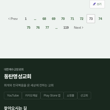
쓰기
Prev
1
...
68
69
70
71
72
73
74
75
76
77
...
119
Next
대한예수교장로회
동탄명성교회
회개와 천국복음을 온 세상에 전하는 교회
YouTube
카카오채널
Play Store 앱
쇼핑몰
선교회
찾아오시는 길