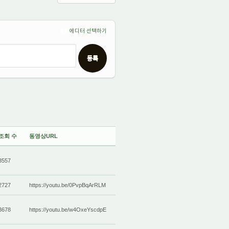
에디터 선택하기
조회 수
동영상URL
3557
2727
https://youtu.be/0PvpBqArRLM
3678
https://youtu.be/w4OxeYscdpE