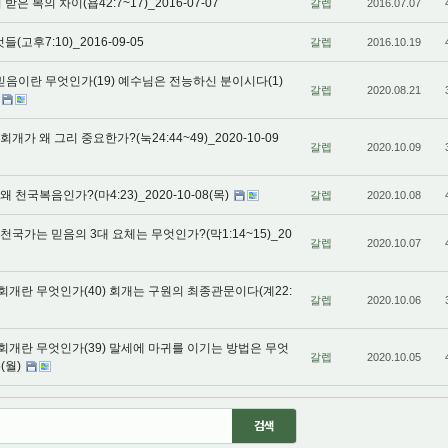
 복의 차이(욥42:7~17)_2016-07-07
갈렙
2016.07.07
고후7:10)_2016-09-05
갈렙
2016.10.19
믿음이란 무엇인가(19) 예수님은 전능하신 분이시다(1)
갈렙
2020.08.21
회개가 왜 그리 중요한가?(눅24:44~49)_2020-10-09
갈렙
2020.10.09
왜 천국복음인가?(마4:23)_2020-10-08(목)
갈렙
2020.10.08
 천국가는 믿음의 3대 요체는 무엇인가?(막1:14~15)_20
갈렙
2020.10.07
회개란 무엇인가(40) 회개는 구원의 최종관문이다(계22:
갈렙
2020.10.06
 회개란 무엇인가(39) 말세에 마귀를 이기는 방법은 무엇
갈렙
2020.10.05
5(월)