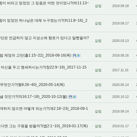
 바라고 믿었던 그 믿음은 어떤 것이었나?(히11:13~
갈렙
2019.09.18
 믿었던 하나님은 대체 누구였는가?(히11:8~16)_2
갈렙
2019.09.17
향단은 언급하지 않고 지성소에 향로가 있다고 말했을까?
갈렙
2020.03.13
정의 고민(출1:15~22)_2018-08-16(목)
갈렙
2018.08.16
을 두고 맹세하시는가?(창22:9~19)_2017-11-15
갈렙
2017.11.15
인가?(행8:26~40)_2020-05-14(목)
갈렙
2020.05.14
가?(막16:17~18)_2020-10-12(월)
갈렙
2020.10.12
 않으면 어떻게 되는가?(계2:18~23)_2018-09-1
갈렙
2018.09.14
 그는 구원을 받을까?(엡2:1~10)_2019-01-17(목)
갈렙
2019.01.17