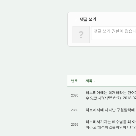
댓글 쓰기
✔
?
댓글 쓰기 권한이 없습
번호
제목
히브리어에는 회개하라는 단어자
2370
수 있었나?(사55:6~7)_2018-02
히브리서에 나타난 구원탈락에 대한 
2369
히브리서기자는 예수님을 왜 아
2368
이라고 해석하였을까?(히7:1~