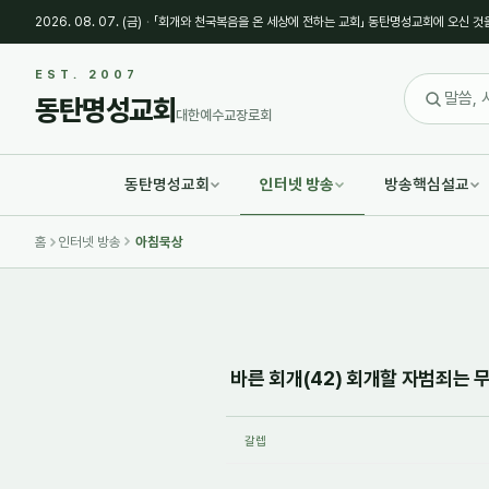
2026. 08. 07. (금)
·
「회개와 천국복음을 온 세상에 전하는 교회」 동탄명성교회에 오신 것
Sketchbook5, 스케치북5
Sketchbook5, 스케치북5
EST. 2007
동탄명성교회
대한예수교장로회
동탄명성교회
인터넷 방송
방송핵심설교
Sketchbook5, 스케치북5
Sketchbook5, 스케치북5
홈
인터넷 방송
아침묵상
바른 회개(42) 회개할 자범죄는 무엇
갈렙