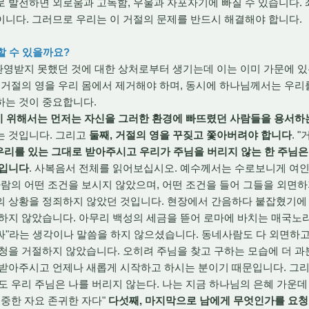
 발전하면 외로움과 고독함, 우울과 자포자기에 빠질 수 있습니다. 
이니다. 그러므로 우리는 이 거절의 문제를 반드시 해결해야 합니다.
할 수 있을까요?
환영받지 못했던 것에 대한 상처로부터 생기는데 이는 이미 가문에 
 거절의 영을 우리 몸에서 제거해야 하며, 동시에 하나님께서는 우
하는 것이 중요합니다.
기 위해서는 먼저는 자신을 그러한 환경에 빠뜨렸던 사람들을 용서하
는 것입니다. 그리고
둘째, 거절의 영을 꾸짖고 쫓아버려야 합니다
. 
우리를 있는 그대로 받아주시고 우리가 주님을 버리지 않는 한 주님은
것입니다
. 사복음서 전체를 읽어보십시오. 예수께서는 수로보니게 여
사람의 어떤 조건을 보시지 않았으며, 어떤 조건을 들어 그들을 외면
의 상황을 정죄하지 않았던 것입니다. 현장에서 간음하다 붙잡혔기에 
씀하지 않았습니다. 아무리 백성의 세금을 뜯어 로마에 바치는 매국노
싸"라는 생각이나 말씀을 하지 않으셨습니다. 동네사람도 다 외면하
청을 거절하지 않았습니다. 오히려 주님을 찾고 구하는 모습에 더 
 받아주시고 언제나 새롭게 시작하고 하시는 분이기 때문입니다. 그
도 우리 주님은 나를 버리지 않는다. 나는 지금 하나님의 은혜 가운데 
소중한 자요 존귀한 자다"
다섯째, 마지막으로 남에게 무엇인가를 요청