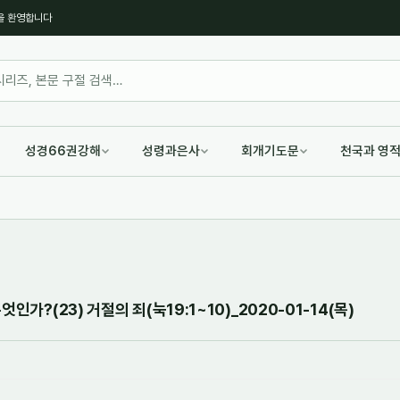
을 환영합니다
성경66권강해
성령과은사
회개기도문
천국과 영
인가?(23) 거절의 죄(눅19:1~10)_2020-01-14(목)