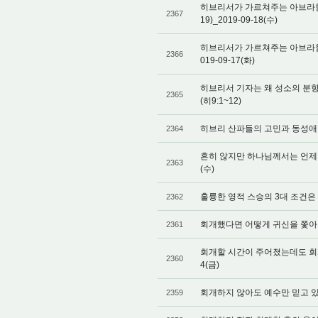
히브리서가 가르쳐주는 아브라함이
2367
19)_2019-09-18(수)
히브리서가 가르쳐주는 아브라함이
2366
019-09-17(화)
히브리서 기자는 왜 성소의 분
2365
(히9:1~12)
히브리 산파들의 고민과 동성애법 제
2364
흔히 않지만 하나님께서는 언제 자신
2363
(수)
훌륭한 영적 스승의 3대 조건은 무엇
2362
회개했다면 어떻게 귀신을 쫓아낼 것인
2361
회개할 시간이 주어졌는데도 회개하지
2360
4(금)
회개하지 않아도 예수만 믿고 있다면
2359