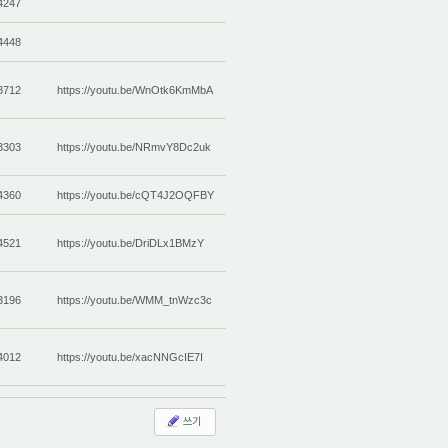
4247
4448
3712
https://youtu.be/WnOtk6KmMbA
3303
https://youtu.be/NRmvY8Dc2uk
4360
https://youtu.be/cQT4J2OQFBY
4521
https://youtu.be/DriDLx1BMzY
3196
https://youtu.be/WMM_tnWzc3c
4012
https://youtu.be/xacNNGcIE7I
쓰기