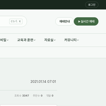
로그인
예배안내
실시간 예배
Ctrl K
적비밀
교육과 훈련
자료실
커뮤니티
2021.01.14 07:01
조회 수
3347
추천 수
0
댓글
0