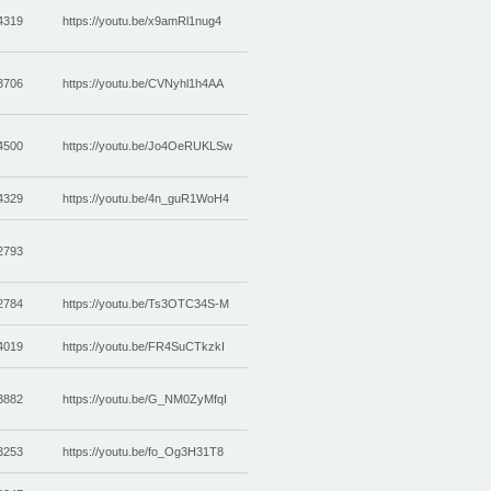
4319
https://youtu.be/x9amRl1nug4
3706
https://youtu.be/CVNyhl1h4AA
4500
https://youtu.be/Jo4OeRUKLSw
4329
https://youtu.be/4n_guR1WoH4
2793
2784
https://youtu.be/Ts3OTC34S-M
4019
https://youtu.be/FR4SuCTkzkI
3882
https://youtu.be/G_NM0ZyMfqI
3253
https://youtu.be/fo_Og3H31T8