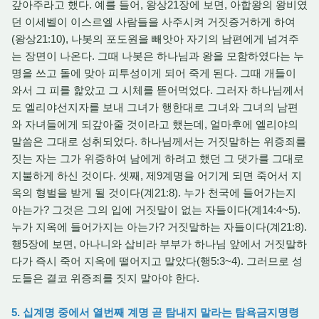
갚아주라고 했다. 예를 들어, 왕상21장에 보면, 아합왕의 왕비였
던 이세벨이 이스르엘 사람들을 사주시켜 거짓증거하게 하여
(왕상21:10), 나봇의 포도원을 빼앗아 자기의 남편에게 넘겨주
는 장면이 나온다. 그때 나봇은 하나님과 왕을 모함하였다는 누
명을 쓰고 돌에 맞아 피투성이게 되어 죽게 된다. 그때 개들이
와서 그 피를 핥았고 그 시체를 뜯어먹었다. 그러자 하나님께서
도 엘리야선지자를 보내 그녀가 행한대로 그녀와 그녀의 남편
와 자녀들에게 되갚아줄 것이라고 했는데, 얼마후에 엘리야의
말씀은 그대로 성취되었다. 하나님께서는 거짓말하는 위증죄를
짓는 자는 그가 위증하여 남에게 하려고 했던 그 댓가를 그대로
지불하게 하신 것이다. 셋째, 제9계명을 어기게 되면 죽어서 지
옥의 형벌을 받게 될 것이다(계21:8). 누가 천국에 들어가는지
아는가? 그것은 그의 입에 거짓말이 없는 자들이다(계14:4~5).
누가 지옥에 들어가지는 아는가? 거짓말하는 자들이다(계21:8).
행5장에 보면, 아나니와 삽비라 부부가 하나님 앞에서 거짓말하
다가 즉시 죽어 지옥에 떨어지고 말았다(행5:3~4). 그러므로 성
도들은 결코 위증죄를 짓지 말아야 한다.
5. 십계명 중에서 열번째 계명 곧 탐내지 말라는 탐욕금지명령