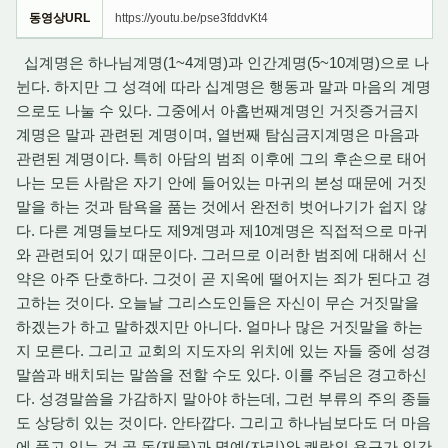
동영상URL
https://youtu.be/pse3fddvKt4
십계명은 하나님계명(1~4계명)과 인간계명(5~10계명)으로 나
뉜다. 하지만 그 성격에 따라 십계명은 행동과 말과 마음의 계명
으로도 나눌 수 있다. 그중에서 아홉번째계명인 거짓증거금지
계명은 말과 관련된 계명이며, 열번째 탐심금지계명은 마음과
관련된 계명이다. 특히 아담의 범죄 이후에 그의 후손으로 태어
나는 모든 사람은 자기 안에 들어있는 마귀의 본성 때문에 거짓
말을 하는 것과 탐욕을 품는 것에서 완전히 벗어나기가 쉽지 않
다. 다른 계명들보다도 제9계명과 제10계명은 직접적으로 마귀
와 관련되어 있기 때문이다. 그러므로 이러한 범죄에 대해서 신
약은 아주 단호하다. 그것이 곧 지옥에 떨어지는 죄가 된다고 경
고하는 것이다. 오늘날 그리스도인들은 자신이 무슨 거짓말을
하겠는가 하고 말하겠지만 아니다. 얼마나 많은 거짓말을 하는
지 모른다. 그리고 교회의 지도자의 위치에 있는 자들 중에 성경
말씀과 배치되는 말씀을 전할 수도 있다. 이를 주님은 경고하신
다. 성경말씀을 가감하지 말아야 하는데, 그런 부류의 주의 종들
도 상당히 있는 것이다. 안타깝다. 그리고 하나님보다도 더 마음
에 품고 있는 것 곧 돈(재물)과 명예(자리)와 쾌락의 욕구가 인간