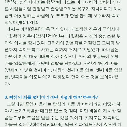
16:35). 신약시대에는 행5장에 나오는 아나니바와 삽비라가 다
른 사람들처럼 인정받고 존중받으려는 욕구가 지나치다가 하나
님께 거짓말하는 바람에 두 부부가 한날 한시에 꼬꾸라져 죽고
말았다(행5:1~11).
셋째는 쾌락(음란)의 욕구가 있다. 대표적인 경우가 구약시대
다윗왕의 경우다(삼하12:10~14). 다윗왕은 자신의 충성스런 부
하의 아내를 탐내었다. 그리하여 간음죄를 저질렀고 그녀의 남
편까지 죽이도록 교사하는 죄까지 저지르고 말았다. 하나님은
다윗이 한 말 대로 4배를 갚아주었으니, 자신의 후궁들이 셋째
아들 압살롬에게 대낮에 겁탈을 당하였고, 자신의 4명의 아들
(밧세바가 낳은 첫째아기, 다윗의 첫째아들 암논, 셋째아들 압살
롬, 넷째아들 아도니아)가 다윗보다 먼저 죽는 것을 보아야 했
다.
8. 탐심의 죄를 벗어버리려면 어떻게 해야 하는가?
그렇다면 끝없이 올라는 탐심의 죄를 벗어버리려면 어떻게 해
야 하는가? 특별한 대답은 없는 것 같다. 다만 바울이 제시한 말
씀들로부터 도움을 받을 수는 있을 것이다. 첫째로는 자족하는
마음을 갖는 것하다(딤전6:6~8). 먹을 것과 입을 것이 있으면 더