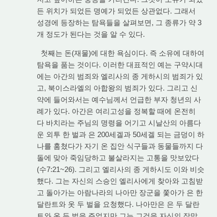
든 위치가 되었든 명예가 되었든 상관없다. 그래서
성경에 등장하는 탐욕들을 살펴보면, 그 종류가 약 3
개 정도가 된다는 것을 알 수 있다.
첫째는 돈(재물)에 대한 욕심이다. 즉 소유에 대하여
탐욕을 품는 것이다. 이러한 대표적인 예는 구약시대
에는 아간의 범죄와 엘리사의 종 게하시의 범죄가 있
고, 북이스라엘의 아합왕의 범죄가 있다. 그리고 신
약에 들어와서는 예수님께서 언급한 부자 청년의 사
례가 있다. 아간은 여리고성을 정복할 때에 온전히
다 바치라는 주님의 명령을 어기고 시날산의 아름다
운 외투 한 벌과 은 200세겔과 50세겔 되는 금덩이 하
나를 훔쳤다가 자기 온 집안 식구들과 동물들까지 다
돌에 맞아 죽임당하고 불살라지는 고통을 맛보았다
(수7:21~26). 그리고 엘리사의 종 게하시도 이와 비슷
했다. 그는 자신의 스승인 엘리사에게 찾아와 고침받
고 돌아가는 아람나라의 나아만 장군을 쫓아가 은 한
달란트와 옷 두 벌을 요청했다. 나아만은 은 두 달란
트와 옷 두 벌을 주었지만 그는 그것을 자신의 장막