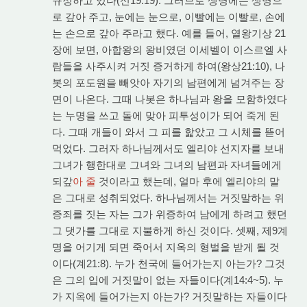
규정하고 있다(신19:19). 그러므로 생명에는 생명으
로 갚아 주고, 눈에는 눈으로, 이빨에는 이빨로, 손에
는 손으로 갚아 주라고 했다. 예를 들어, 열왕기상 21
장에 보면, 아합왕의 왕비였던 이세벨이 이스르엘 사
람들을 사주시켜 거짓 증거하게 하여(왕상21:10), 나
봇의 포도원을 빼앗아 자기의 남편에게 넘겨주는 장
면이 나온다. 그때 나봇은 하나님과 왕을 모함하였다
는 누명을 쓰고 돌에 맞아 피투성이가 되어 죽게 된
다. 그때 개들이 와서 그 피를 핥았고 그 시체를 뜯어
먹었다. 그러자 하나님께서도 엘리야 선지자를 보내
그녀가 행한대로 그녀와 그녀의 남편과 자녀들에게
되갚
아 줄
것이라고 했는데, 얼마 후에 엘리야의 말
은 그대로 성취되었다. 하나님께서는 거짓말하는 위
증죄를 짓는 자는 그가 위증하여 남에게 하려고 했던
그 댓가를 그대로 지불하게 하신 것이다. 셋째, 제9계
명을 어기게 되면 죽어서 지옥의 형벌을 받게 될 것
이다(계21:8). 누가 천국에 들어가는지 아는가? 그것
은 그의 입에 거짓말이 없는 자들이다(계14:4~5). 누
가 지옥에 들어가는지 아는가? 거짓말하는 자들이다