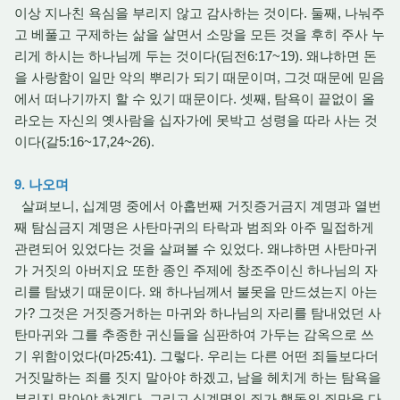
이상 지나친 욕심을 부리지 않고 감사하는 것이다. 둘째, 나눠주
고 베풀고 구제하는 삶을 살면서 소망을 모든 것을 후히 주사 누
리게 하시는 하나님께 두는 것이다(딤전6:17~19). 왜냐하면 돈
을 사랑함이 일만 악의 뿌리가 되기 때문이며, 그것 때문에 믿음
에서 떠나기까지 할 수 있기 때문이다. 셋째, 탐욕이 끝없이 올
라오는 자신의 옛사람을 십자가에 못박고 성령을 따라 사는 것
이다(갈5:16~17,24~26).
9. 나오며
살펴보니, 십계명 중에서 아홉번째 거짓증거금지 계명과 열번
째 탐심금지 계명은 사탄마귀의 타락과 범죄와 아주 밀접하게
관련되어 있었다는 것을 살펴볼 수 있었다. 왜냐하면 사탄마귀
가 거짓의 아버지요 또한 종인 주제에 창조주이신 하나님의 자
리를 탐냈기 때문이다. 왜 하나님께서 불못을 만드셨는지 아는
가? 그것은 거짓증거하는 마귀와 하나님의 자리를 탐내었던 사
탄마귀와 그를 추종한 귀신들을 심판하여 가두는 감옥으로 쓰
기 위함이었다(마25:41). 그렇다. 우리는 다른 어떤 죄들보다더
거짓말하는 죄를 짓지 말아야 하겠고, 남을 헤치게 하는 탐욕을
부리지 말아야 하겠다. 그리고 십계명의 죄가 행동의 죄만을 다