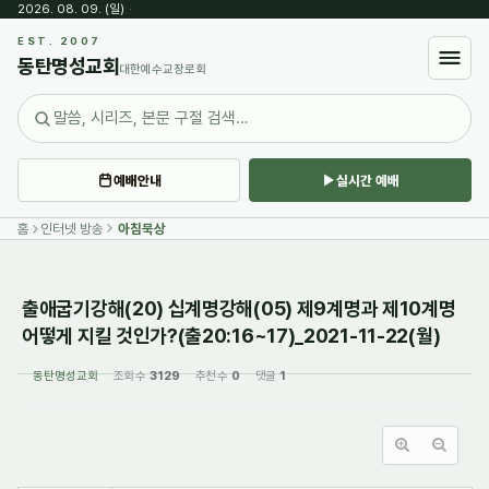
2026. 08. 09. (일)
·
Sketchbook5, 스케치북5
EST. 2007
동탄명성교회
대한예수교장로회
예배안내
실시간 예배
Sketchbook5, 스케치북5
홈
인터넷 방송
아침묵상
출애굽기강해(20) 십계명강해(05) 제9계명과 제10계명
어떻게 지킬 것인가?(출20:16~17)_2021-11-22(월)
동탄명성교회
조회 수
3129
추천 수
0
댓글
1