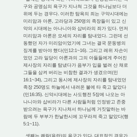
구와 공명심의 욕구가 지나쳐 그것을 하나님보다 더
위에 두는 경우다. 이러한 탐욕의 죄는 구약시대에는
미리암과 아론, 고라당과 250명의 족장들이 있고 신
약의 시대에는 아나니아와 삽비라의 죄가 있다. 먼저
미리암과 아론은 모세의 자리를 탐내었다. 그런데 선
동했던 자가 미리암이었기에 그녀는 결국 문둥병의
징계를 받아야 했다(민12:1~16). 그리고 레위 자손이
었던 고라 일당이 아론과의 그의 아들들에게 주어진
제사장의 자리를 탐냈다가 음부가 입을 벌려 산 채로
그들을 삼켜 버리는 비참한 결과가 생겼으며(민
16:1~34), 그리고 동시에 제사장의 자리를 탐내었던
족장 250명도 하늘에서 내려온 불에 타 죽고 말았다
(민16:35). 신약시대에는 사도행전 5장에 나오는 아
나니아와 삽비라가 다른 사람들처럼 인정받고 존중
받으려는 욕구가 지나쳐서 하나님께 거짓말하는 바
람에 두 부부가 한날한시에 꼬꾸라져 죽고 말았다(행
5:1~11).
셋째는 쾌락(음란)의 욕구가 있다. 대표적인 경우가