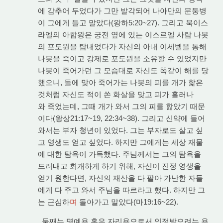
에 감추어 두었다가 그만 발각되어 나아만의 문둥병
이 그에게 들고 말았다(왕하5:20~27). 그리고 북이스
라엘의 아합왕은 궁전 옆에 있는 이스르엘 사람 나봇
의 포도원을 탐내었다가 자신의 아내 이세벨을 통해
나봇을 죽이고 강제로 포도원을 소유할 수 있었지만
나봇이 죽어가던 그 모습대로 자신도 똑같이 해를 당
했으니, 돌에 맞아 죽어가는 나봇의 피를 개가 핥은
것처럼 자신도 적이 쏜 화살을 맞고 피가 흘러나
와 죽었는데, 그때 개가 와서 그의 피를 핥았기 때문
이다(왕상21:17~19, 22:34~38). 그리고 신약에 들어
와서는 부자 청년이 있었다. 그는 부자로도 살고 싶
고 영생도 얻고 싶었다. 하지만 그에게는 세상 재물
에 대한 탐욕이 가득했다. 주님께서는 그의 탐욕을
드러내고 회개하게 하기 위해, 자신이 진정 영생을
얻기 원한다면, 자신의 재산을 다 팔아 가난한 자들
에게 다 주고 와서 주님을 따르라고 했다. 하지만 그
는 근심하
며
돌아가고 말았다(마19:16~22).
둘째는 명예욕 혹은 자리욕으로서 인정받으려는 욕