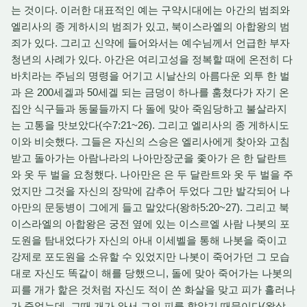
는 것이다. 이러한 대표적인 예는 구약시대에는 아간의 범죄와
엘리사의 종 게하시의 범죄가 있고, 북이스라엘의 아합왕의 범
죄가 있다. 그리고 신약에 들어와서는 예수님께서 언급한 부자
청년의 사례가 있다. 아간은 여리고성을 정복할 때에 온전히 다
바치라는 주님의 명령을 어기고 시날산의 아름다운 외투 한 벌
과 은 200세겔과 50세겔 되는 금덩이 하나를 훔쳤다가 자기 온
집안 식구들과 동물들까지 다 돌에 맞아 죽임당하고 불살라지
는 고통을 맛보았다(수7:21~26). 그리고 엘리사의 종 게하시도
이와 비슷했다. 그들은 자신의 스승은 엘리사에게 찾아와 고침
받고 돌아가는 아람나라의 나아만장군을 좇아가 은 한 달란트
와 옷 두 벌을 요청했다. 나아만은 은 두 달란트와 옷 두 벌을 주
었지만 그것을 자신의 장막에 감추어 두었다 그만 발각되어 나
아만의 문둥병이 그에게 들고 말았다(왕하5:20~27). 그리고 북
이스라엘의 아합왕은 궁전 옆에 있는 이스르엘 사람 나봇의 포
도원을 탐내었다가 자신의 아내 이세벨을 통해 나봇을 죽이고
강제로 포도원을 소유할 수 있었지만 나봇이 죽어가던 그 모습
대로 자신도 똑같이 해를 당했으니, 돌에 맞아 죽어가는 나봇의
피를 개가 핥은 것처럼 자신도 적이 쏜 화살을 맞고 피가 흘러나
가 죽었는데, 그때 개가 와서 그의 피를 핥았기 때문이다(왕상