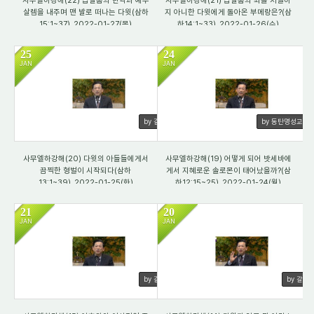
사무엘하강해(22) 압살롬의 반역과 예루
사무엘하강해(21) 압살롬의 죄를 처벌하
살렘을 내주며 맨 발로 떠나는 다윗(삼하
지 아니한 다윗에게 돌아온 부메랑은?(삼
15:1~37)_2022-01-27(목)
하14:1~33)_2022-01-26(수)
25
24
JAN
JAN
3346
4453
by 갈렙
by 동탄명성교회
사무엘하강해(20) 다윗의 아들들에게서
사무엘하강해(19) 어떻게 되어 밧세바에
끔찍한 형벌이 시작되다(삼하
게서 지혜로운 솔로몬이 태어났을까?(삼
13:1~39)_2022-01-25(화)
하12:15~25)_2022-01-24(월)
21
20
JAN
JAN
3580
3016
by 갈렙
by 갈렙