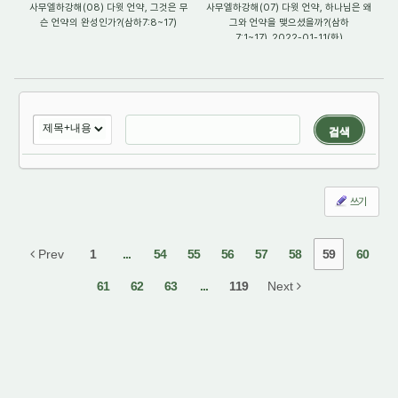
사무엘하강해(08) 다윗 언약, 그것은 무
사무엘하강해(07) 다윗 언약, 하나님은 왜
슨 언약의 완성인가?(삼하7:8~17)
그와 언약을 맺으셨을까?(삼하
7:1~17)_2022-01-11(화)
검색
쓰기
Prev
1
...
54
55
56
57
58
59
60
61
62
63
...
119
Next