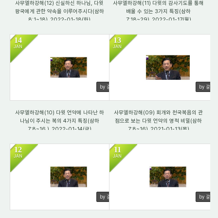
사무엘하강해(12) 신실하신 하나님, 다윗
사무엘하강해(11) 다윗의 감사기도를 통해
왕국에게 관한 약속을 이루어주시다(삼하
배울 수 있는 3가지 특징(삼하
8:1~18)_2022-01-18(화)
7:18~29)_2022-01-17(월)
14
13
JAN
JAN
3876
3902
by 갈렙
by 갈렙
사무엘하강해(10) 다윗 언약에 나타난 하
사무엘하강해(09) 회개와 천국복음의 관
나님이 주시는 복의 4가지 특징(삼하
점으로 보는 다윗 언약의 영적 비밀(삼하
7:8~16 )_2022-01-14(금)
7:8~16)_2021-01-13(목)
12
11
JAN
JAN
3793
3158
by 갈렙
by 갈렙