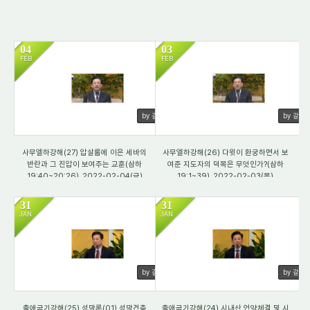
04
03
FEB
FEB
2339
3804
by 갈렙
by 갈렙
사무엘하강해(27) 압살롬에 이은 세바의
사무엘하강해(26) 다윗이 환궁하면서 보
반란과 그 진압이 보여주는 교훈(삼하
여준 지도자의 덕목은 무엇인가?(삼하
19:40~20:26)_2022-02-04(금)
19:1~39)_2022-02-03(목)
31
31
JAN
JAN
3885
4116
by 갈렙
by 갈렙
출애굽기강해(25) 성막론(01) 성막건축
출애굽기강해(24) 시내산 언약체결 및 시