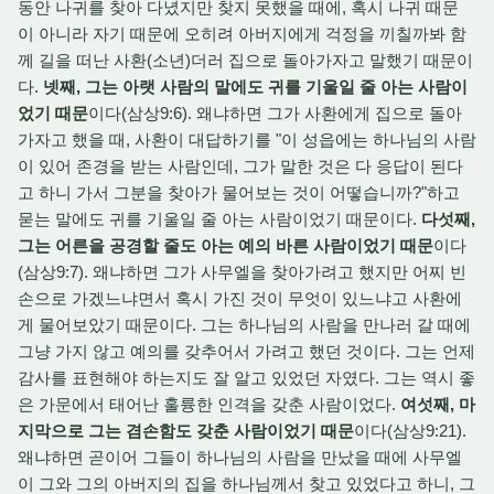
동안 나귀를 찾아 다녔지만 찾지 못했을 때에, 혹시 나귀 때문
이 아니라 자기 때문에 오히려 아버지에게 걱정을 끼칠까봐 함
께 길을 떠난 사환(소년)더러 집으로 돌아가자고 말했기 때문이
다.
넷째, 그는 아랫 사람의 말에도 귀를 기울일 줄 아는 사람이
었기 때문
이다(삼상9:6). 왜냐하면 그가 사환에게 집으로 돌아
가자고 했을 때, 사환이 대답하기를 "이 성읍에는 하나님의 사람
이 있어 존경을 받는 사람인데, 그가 말한 것은 다 응답이 된다
고 하니 가서 그분을 찾아가 물어보는 것이 어떻습니까?"하고
묻는 말에도 귀를 기울일 줄 아는 사람이었기 때문이다.
다섯째,
그는 어른을 공경할 줄도 아는 예의 바른 사람이었기 때문
이다
(삼상9:7). 왜냐하면 그가 사무엘을 찾아가려고 했지만 어찌 빈
손으로 가겠느냐면서 혹시 가진 것이 무엇이 있느냐고 사환에
게 물어보았기 때문이다. 그는 하나님의 사람을 만나러 갈 때에
그냥 가지 않고 예의를 갖추어서 가려고 했던 것이다. 그는 언제
감사를 표현해야 하는지도 잘 알고 있었던 자였다. 그는 역시 좋
은 가문에서 태어난 훌륭한 인격을 갖춘 사람이었다.
여섯째, 마
지막으로 그는 겸손함도 갖춘 사람이었기 때문
이다(삼상9:21).
왜냐하면 곧이어 그들이 하나님의 사람을 만났을 때에 사무엘
이 그와 그의 아버지의 집을 하나님께서 찾고 있었다고 하니, 그