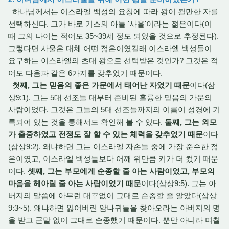
하나님께서는 이스라엘 백성의 요청에 따라 왕이 될만한 자를
선택하신다. 그가 바로 기스의 아들 '사울'이라는 젊은이다(이
때 그의 나이는 적어도 35~39세 정도 되었을 것으로 추정된다).
그렇다면 사울은 대체 어떤 젊은이였길래 이스라엘 백성들이
요구하는 이스라엘의 초대 왕으로 선택받은 것인가? 그것은 적
어도 다음과 같은 6가지를 갖추었기 때문이다.
첫째, 그는 믿음의 좋은 가문에서 태어난 자였기 때문
이다(삼
상9:1). 그는 5대 선조들 대부터 준비된 훌륭한 믿음의 가문의
사람이었다. 그것은 그들의 5대 선조들까지의 이름이 성경에 기
록되어 있는 것을 통해서도 확인해 볼 수 있다.
둘째, 그는 외모
가 출중하였고 전쟁도 잘 할 수 있는 체력을 갖추었기 때문
이다
(삼상9:2). 왜냐하면 그는 이스라엘 자손들 중에 가장 준수한 젊
은이였고, 이스라엘 백성들보다 어깨 위만큼 키가 더 컸기 때문
이다.
셋째, 그는 부모에게 순종할 줄 아는 사람이었고, 부모의
마음을 헤아릴 줄 아는 사람이었기 때문
이다(삼상9:5). 그는 아
버지의 말씀에 아무런 대꾸없이 그대로 순종할 줄 알았다(삼상
9:3~5). 왜냐하면 잃어버린 암나귀들을 찾아오라는 아버지의 명
을 받고 군말 없이 그대로 순종했기 때문이다. 뿐만 아니라 며칠