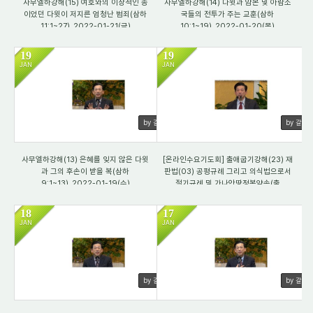
사무엘하강해(15) 여호와의 이상적인 종
사무엘하강해(14) 다윗과 암몬 및 아람소
이었던 다윗이 저지른 엄청난 범죄(삼하
국들의 전투가 주는 교훈(삼하
11:1~27)_2022-01-21(금)
10:1~19)_2022-01-20(목)
19
19
JAN
JAN
2228
3643
by 갈렙
by 갈렙
사무엘하강해(13) 은혜를 잊지 않은 다윗
[온라인수요기도회] 출애굽기강해(23) 재
과 그의 후손이 받을 복(삼하
판법(03) 공평규례 그리고 의식법으로서
9:1~13)_2022-01-19(수)
절기규례 및 가나안땅정복약속(출
23:1~33)_2021-01-19(수)
18
17
JAN
JAN
3642
3282
by 갈렙
by 갈렙