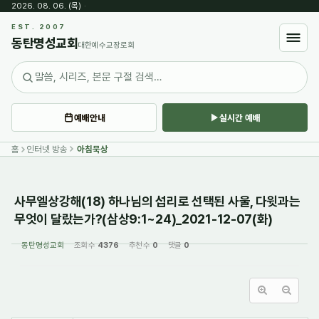
2026. 08. 06. (목)
·
Sketchbook5, 스케치북5
EST. 2007
동탄명성교회
대한예수교장로회
예배안내
실시간 예배
Sketchbook5, 스케치북5
홈
인터넷 방송
아침묵상
사무엘상강해(18) 하나님의 섭리로 선택된 사울, 다윗과는
무엇이 달랐는가?(삼상9:1~24)_2021-12-07(화)
동탄명성교회
조회 수
4376
추천 수
0
댓글
0