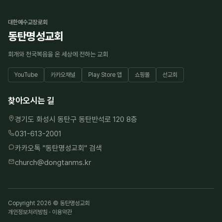
대한예수교장로회
동탄명성교회
회개와 천국복음을 온 세상에 전하는 교회
YouTube
카카오채널
Play Store 앱
쇼핑몰
선교회
찾아오시는 길
경기도 화성시 동탄구 동탄반석로 120 8층
031-613-2001
카카오톡 "
동탄명성교회
" 검색
church@dongtanms.kr
Copyright 2026 © 동탄명성교회
개인정보처리방침
·
이용약관