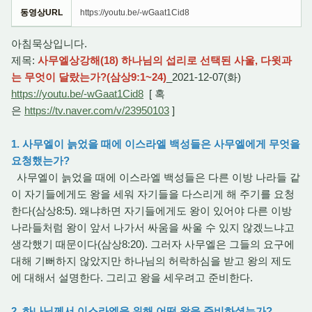
동영상URL
https://youtu.be/-wGaat1Cid8
아침묵상입니다.
제목:
사무엘상강해(18) 하나님의 섭리로 선택된 사울, 다윗과
는 무엇이 달랐는가?(삼상9:1~24)
_2021-12-07(화)
https://youtu.be/-wGaat1Cid8
[ 혹
은
https://tv.naver.com/v/23950103
]
1. 사무엘이 늙었을 때에 이스라엘 백성들은 사무엘에게 무엇을
요청했는가?
사무엘이 늙었을 때에 이스라엘 백성들은 다른 이방 나라들 같
이 자기들에게도 왕을 세워 자기들을 다스리게 해 주기를 요청
한다(삼상8:5). 왜냐하면 자기들에게도 왕이 있어야 다른 이방
나라들처럼 왕이 앞서 나가서 싸움을 싸울 수 있지 않겠느냐고
생각했기 때문이다(삼상8:20). 그러자 사무엘은 그들의 요구에
대해 기뻐하지 않았지만 하나님의 허락하심을 받고 왕의 제도
에 대해서 설명한다. 그리고 왕을 세우려고 준비한다.
2. 하나님께서 이스라엘을 위해 어떤 왕을 준비하셨는가?