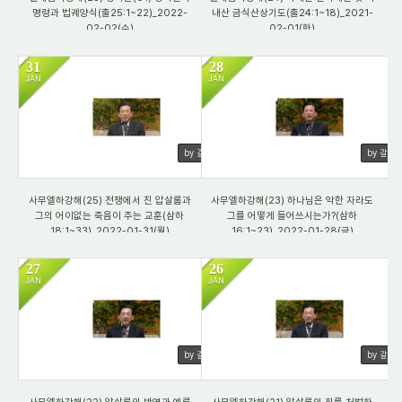
명령과 법궤양식(출25:1~22)_2022-
내산 금식산상기도(출24:1~18)_2021-
02-02(수)
02-01(화)
31
28
JAN
JAN
2177
2659
by 갈렙
by 갈렙
사무엘하강해(25) 전쟁에서 진 압살롬과
사무엘하강해(23) 하나님은 악한 자라도
그의 어이없는 죽음이 주는 교훈(삼하
그를 어떻게 들어쓰시는가?(삼하
18:1~33)_2022-01-31(월)
16:1~23)_2022-01-28(금)
27
26
JAN
JAN
4393
3235
by 갈렙
by 갈렙