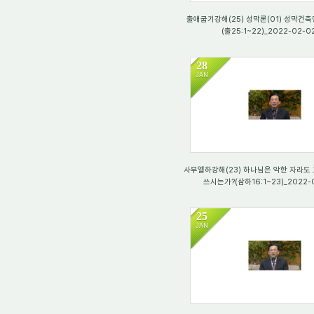
출애굽기강해(25) 성막론(01) 성막건
(출25:1~22)_2022-02-0
28
JAN
2659
사무엘하강해(23) 하나님은 악한 자라도
쓰시는가?(삼하16:1~23)_2022-0
25
JAN
3356