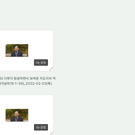
13
by 갈렙
6) 다윗이 환궁하면서 보여준 지도자의 덕
(삼하19:1~39)_2022-02-03(목)
97
by 갈렙