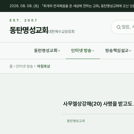
2026. 08. 08. (토)
·
「회개와 천국복음을 온 세상에 전하는 교회」 동탄명성교회에 오신 것
Sketchbook5, 스케치북5
Sketchbook5, 스케치북5
EST. 2007
동탄명성교회
대한예수교장로회
동탄명성교회
인터넷 방송
방송핵심설교
Sketchbook5, 스케치북5
Sketchbook5, 스케치북5
홈
인터넷 방송
아침묵상
사무엘상강해(20) 사명을 받고도 그
동탄명성교회