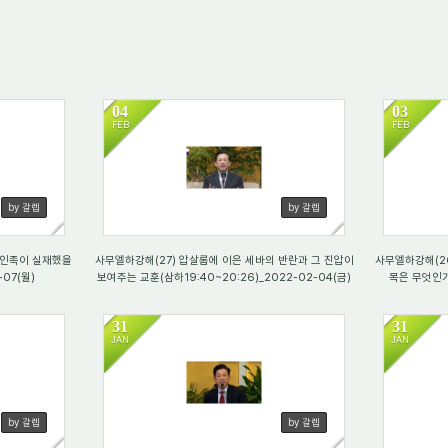
04
03
FEB
FEB
2339
38
by 갈렙
by 갈렙
거인족이 실재했을
사무엘하강해(27) 압살롬에 이은 세바의 반란과 그 진압이
사무엘하강해(2
-07(월)
보여주는 교훈(삼하19:40~20:26)_2022-02-04(금)
목은 무엇인가?
31
31
JAN
JAN
4116
21
by 갈렙
by 갈렙