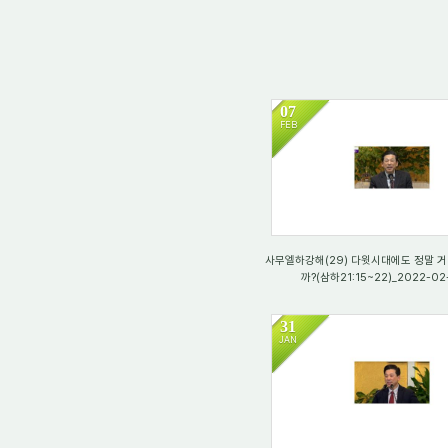
07
FEB
2447
사무엘하강해(29) 다윗시대에도 정말 
까?(삼하21:15~22)_2022-02
31
JAN
3887