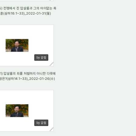
) 전쟁에서 진 압살롬과 그의 어이없는 죽
(삼하18:1~33)_2022-01-31(월)
42
by 갈렙
1) 압살롬의 죄를 처벌하지 아니한 다윗에
은?(삼하14:1~33)_2022-01-26(수)
88
by 갈렙