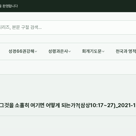
을 환영합니다
성경66권강해
성령과은사
회개기도문
천국과 영
것을 소홀히 여기면 어떻게 되는가?(삼상10:17~27)_2021-12