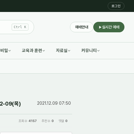
로그인
예배안내
실시간 예배
Ctrl K
적비밀
교육과 훈련
자료실
커뮤니티
-09(목)
2021.12.09 07:50
조회 수
4157
추천 수
0
댓글
0