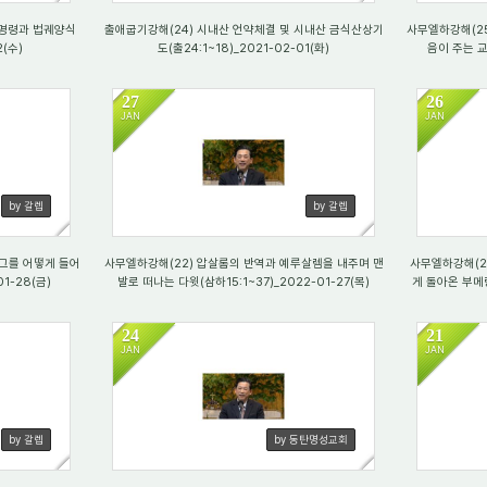
축명령과 법궤양식
출애굽기강해(24) 시내산 언약체결 및 시내산 금식산상기
사무엘하강해(25
2(수)
도(출24:1~18)_2021-02-01(화)
음이 주는 교훈
27
26
JAN
JAN
4400
32
by 갈렙
by 갈렙
 그를 어떻게 들어
사무엘하강해(22) 압살롬의 반역과 예루살렘을 내주며 맨
사무엘하강해(2
1-28(금)
발로 떠나는 다윗(삼하15:1~37)_2022-01-27(목)
게 돌아온 부메랑
24
21
JAN
JAN
4455
35
by 갈렙
by 동탄명성교회