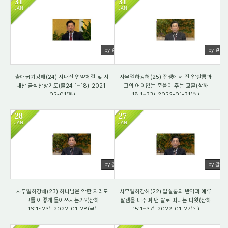
31
31
JAN
JAN
4117
2205
by 갈렙
by 갈렙
출애굽기강해(24) 시내산 언약체결 및 시
사무엘하강해(25) 전쟁에서 진 압살롬과
내산 금식산상기도(출24:1~18)_2021-
그의 어이없는 죽음이 주는 교훈(삼하
02-01(화)
18:1~33)_2022-01-31(월)
28
27
JAN
JAN
2665
4406
by 갈렙
by 갈렙
사무엘하강해(23) 하나님은 악한 자라도
사무엘하강해(22) 압살롬의 반역과 예루
그를 어떻게 들어쓰시는가?(삼하
살렘을 내주며 맨 발로 떠나는 다윗(삼하
16:1~23)_2022-01-28(금)
15:1~37)_2022-01-27(목)