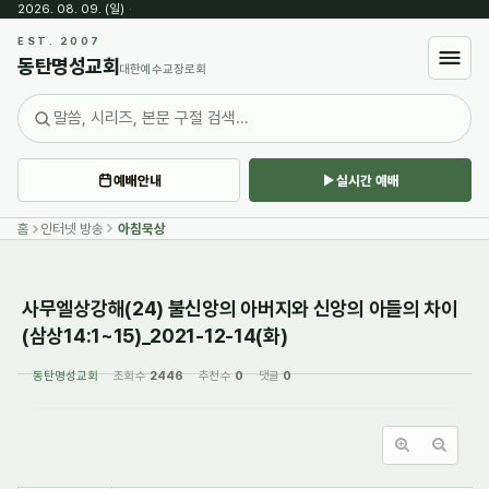
2026. 08. 09. (일)
·
Sketchbook5, 스케치북5
EST. 2007
동탄명성교회
대한예수교장로회
예배안내
실시간 예배
Sketchbook5, 스케치북5
홈
인터넷 방송
아침묵상
사무엘상강해(24) 불신앙의 아버지와 신앙의 아들의 차이
(삼상14:1~15)_2021-12-14(화)
동탄명성교회
조회 수
2446
추천 수
0
댓글
0