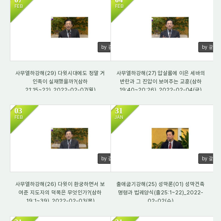
FEB
FEB
2447
2339
by 갈렙
by 갈렙
사무엘하강해(29) 다윗시대에도 정말 거
사무엘하강해(27) 압살롬에 이은 세바의
인족이 실재했을까?(삼하
반란과 그 진압이 보여주는 교훈(삼하
21:15~22)_2022-02-07(월)
19:40~20:26)_2022-02-04(금)
03
31
FEB
JAN
3815
3887
by 갈렙
by 갈렙
사무엘하강해(26) 다윗이 환궁하면서 보
출애굽기강해(25) 성막론(01) 성막건축
여준 지도자의 덕목은 무엇인가?(삼하
명령과 법궤양식(출25:1~22)_2022-
19:1~39)_2022-02-03(목)
02-02(수)