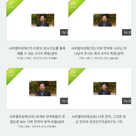
17
14
JAN
JAN
3294
3885
by 갈렙
by 갈렙
사무엘하강해(11) 다윗의 감사기도를 통해
사무엘하강해(10) 다윗 언약에 나타난 하
배울 수 있는 3가지 특징(삼하
나님이 주시는 복의 4가지 특징(삼하
7:18~29)_2022-01-17(월)
7:8~16 )_2022-01-14(금)
13
12
JAN
JAN
3908
3797
by 갈렙
by 갈렙
사무엘하강해(09) 회개와 천국복음의 관
사무엘하강해(08) 다윗 언약, 그것은 무
점으로 보는 다윗 언약의 영적 비밀(삼하
슨 언약의 완성인가?(삼하7:8~17)
7:8~16)_2021-01-13(목)