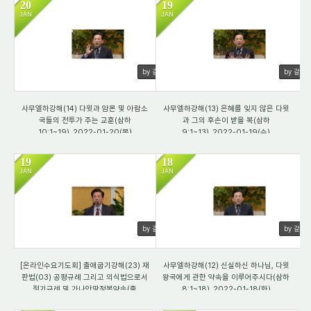
20
19
JAN
JAN
3022
2242
by 갈렙
by 갈렙
사무엘하강해(14) 다윗과 암몬 및 아람소
사무엘하강해(13) 은혜를 잊지 않은 다윗
국들의 전투가 주는 교훈(삼하
과 그의 후손이 받을 복(삼하
10:1~19)_2022-01-20(목)
9:1~13)_2022-01-19(수)
19
18
JAN
JAN
3667
3656
by 갈렙
by 갈렙
[온라인수요기도회] 출애굽기강해(23) 재
사무엘하강해(12) 신실하신 하나님, 다윗
판법(03) 공평규례 그리고 의식법으로서
왕국에게 관한 약속을 이루어주시다(삼하
절기규례 및 가나안땅정복약속(출
8:1~18)_2022-01-18(화)
23:1~33)_2021-01-19(수)