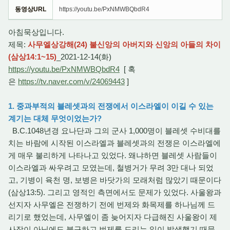
동영상URL
https://youtu.be/PxNMWBQbdR4
아침묵상입니다.
제목:
사무엘상강해(24) 불신앙의 아버지와 신앙의 아들의 차이
(삼상14:1~15)
_2021-12-14(화)
https://youtu.be/PxNMWBQbdR4
[ 혹
은
https://tv.naver.com/v/24069443
]
1. 중과부적의 블레셋과의 전쟁에서 이스라엘이 이길 수 있는
계기는 대체 무엇이었는가?
B.C.1048년경 요나단과 그의 군사 1,000명이 블레셋 수비대를
치는 바람에 시작된 이스라엘과 블레셋과의 전쟁은 이스라엘에
게 매우 불리하게 나타나고 있었다. 왜냐하면 블레셋 사람들이
이스라엘과 싸우려고 모였는데, 철병거가 무려 3만 대나 되었
고, 기병이 육천 명, 보병은 바닷가의 모래처럼 많았기 때문이다
(삼상13:5). 그리고 영적인 측면에서도 문제가 있었다. 사울왕과
선지자 사무엘은 전쟁하기 전에 번제와 화목제를 하나님께 드
리기로 했었는데, 사무엘이 좀 늦어지자 다급해진 사울왕이 제
사장이 아님에도 불구하고 번제를 드리는 일이 발생했기 때문