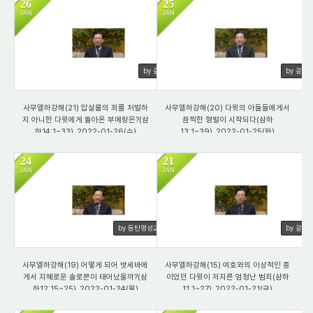
26
25
JAN
JAN
3242
3360
by 갈렙
by 갈렙
사무엘하강해(21) 압살롬의 죄를 처벌하
사무엘하강해(20) 다윗의 아들들에게서
지 아니한 다윗에게 돌아온 부메랑은?(삼
끔찍한 형벌이 시작되다(삼하
하14:1~33)_2022-01-26(수)
13:1~39)_2022-01-25(화)
24
21
JAN
JAN
4456
3592
by 동탄명성교회
by 갈렙
사무엘하강해(19) 어떻게 되어 밧세바에
사무엘하강해(15) 여호와의 이상적인 종
게서 지혜로운 솔로몬이 태어났을까?(삼
이었던 다윗이 저지른 엄청난 범죄(삼하
하12:15~25)_2022-01-24(월)
11:1~27)_2022-01-21(금)