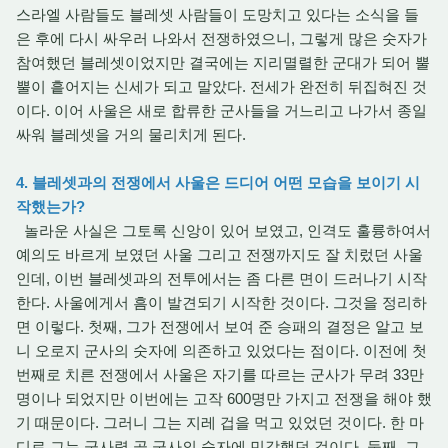
스라엘 사람들도 블레셋 사람들이 도망치고 있다는 소식을 들
은 후에 다시 싸우러 나와서 전쟁하였으니, 그렇게 많은 숫자가
참여했던 블레셋이었지만 결국에는 지리멸렬한 군대가 되어 뿔
뿔이 흩어지는 신세가 되고 말았다. 전세가 완전히 뒤집혀진 것
이다. 이어 사울은 새로 합류한 군사들을 거느리고 나가서 종일
싸워 블레셋을 거의 물리치게 된다.
4. 블레셋과의 전쟁에서 사울은 드디어 어떤 모습을 보이기 시
작했는가?
놀라운 사실은 그토록 신앙이 있어 보였고, 인격도 훌륭하여서
예의도 바르게 보였던 사울 그리고 전쟁까지도 잘 치렀던 사울
인데, 이번 블레셋과의 전투에서는 좀 다른 면이 드러나기 시작
한다. 사울에게서 흠이 발견되기 시작한 것이다. 그것을 정리하
면 이렇다. 첫째, 그가 전쟁에서 보여 준 승패의 결정은 알고 보
니 오로지 군사의 숫자에 의존하고 있었다는 점이다. 이전에 첫
번째로 치른 전쟁에서 사울은 자기를 따르는 군사가 무려 33만
명이나 되었지만 이번에는 고작 600명만 가지고 전쟁을 해야 했
기 때문이다. 그러니 그는 지레 겁을 먹고 있었던 것이다. 한 마
디로 그는 군사력 곧 군사의 숫자에 민감했던 것이다. 둘째, 그