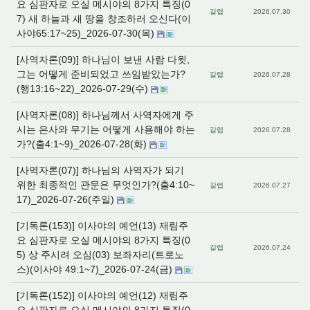
요 심판자로 오실 메시야의 8가지 특징(0
갈렙
2026.07.30
7) 새 하늘과 새 땅을 창조하러 오신다(이
사야65:17~25)_2026-07-30(목)
[사역자론(09)] 하나님이 보낸 사람 다윗,
그는 어떻게 준비되었고 쓰임받았는가?
갈렙
2026.07.28
(행13:16~22)_2026-07-29(수)
[사역자론(08)] 하나님께서 사역자에게 주
시는 은사와 무기는 어떻게 사용해야 하는
갈렙
2026.07.28
가?(출4:1~9)_2026-07-28(화)
[사역자론(07)] 하나님의 사역자가 되기
위한 최종적인 관문은 무엇인가?(출4:10~
갈렙
2026.07.27
17)_2026-07-26(주일)
[기독론(153)] 이사야의 예언(13) 재림주
요 심판자로 오실 메시야의 8가지 특징(0
갈렙
2026.07.24
5) 상 주시려 오심(03) 보좌자리(트로노
스)(이사야 49:1~7)_2026-07-24(금)
[기독론(152)] 이사야의 예언(12) 재림주