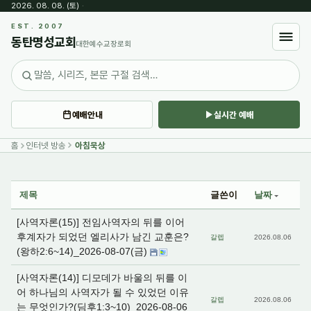
2026. 08. 08. (토)
·
Sketchbook5, 스케치북5
EST. 2007
동탄명성교회
대한예수교장로회
예배안내
실시간 예배
Sketchbook5, 스케치북5
홈
인터넷 방송
아침묵상
제목
글쓴이
날짜
[사역자론(15)] 전임사역자의 뒤를 이어
후계자가 되었던 엘리사가 남긴 교훈은?
갈렙
2026.08.06
(왕하2:6~14)_2026-08-07(금)
[사역자론(14)] 디모데가 바울의 뒤를 이
어 하나님의 사역자가 될 수 있었던 이유
갈렙
2026.08.06
는 무엇인가?(딤후1:3~10)_2026-08-06