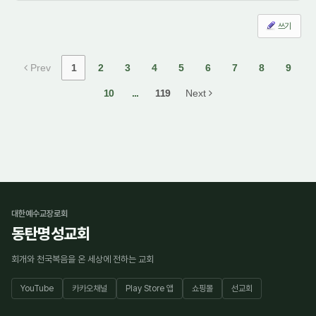
쓰기
Prev
1
2
3
4
5
6
7
8
9
10
...
119
Next
대한예수교장로회
동탄명성교회
회개와 천국복음을 온 세상에 전하는 교회
YouTube
카카오채널
Play Store 앱
쇼핑몰
선교회