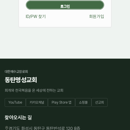
ID/PW 찾기
회원가입
대한예수교장로회
동탄명성교회
회개와 천국복음을 온 세상에 전하는 교회
YouTube
카카오채널
Play Store 앱
쇼핑몰
선교회
찾아오시는 길
경기도 화성시 동탄구 동탄반석로 120 8층