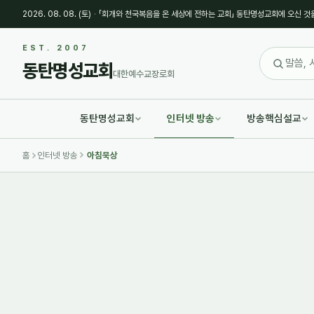
2026. 08. 08. (토)
·
「회개와 천국복음을 온 세상에 전하는 교회」 동탄명성교회에 오신 것
EST. 2007
동탄명성교회
대한예수교장로회
동탄명성교회
인터넷 방송
방송핵심설교
홈
인터넷 방송
아침묵상