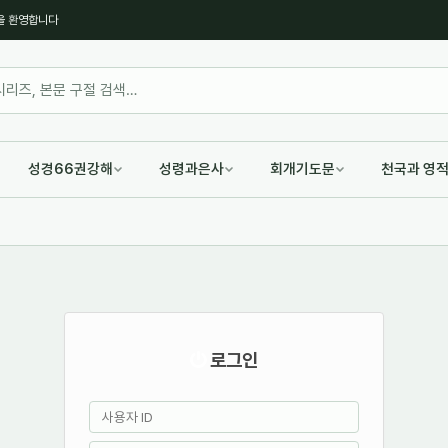
을 환영합니다
성경66권강해
성령과은사
회개기도문
천국과 영
로그인