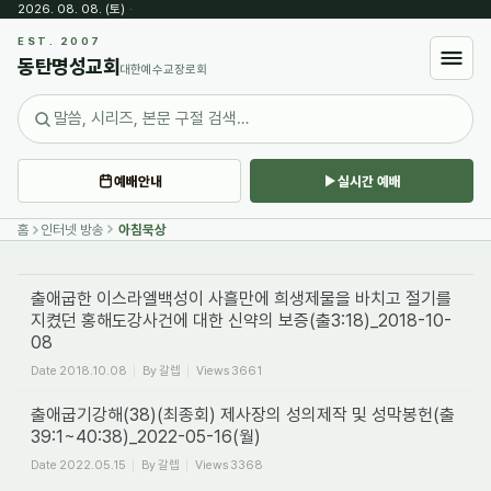
2026. 08. 08. (토)
·
Sketchbook5, 스케치북5
EST. 2007
동탄명성교회
대한예수교장로회
예배안내
실시간 예배
Sketchbook5, 스케치북5
홈
인터넷 방송
아침묵상
출애굽한 이스라엘백성이 사흘만에 희생제물을 바치고 절기를
지켰던 홍해도강사건에 대한 신약의 보증(출3:18)_2018-10-
08
Date
2018.10.08
By
갈렙
Views
3661
출애굽기강해(38)(최종회) 제사장의 성의제작 및 성막봉헌(출
39:1~40:38)_2022-05-16(월)
Date
2022.05.15
By
갈렙
Views
3368