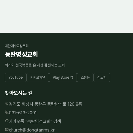
대한예수교장로회
동탄명성교회
회개와 천국복음을 온 세상에 전하는 교회
YouTube
카카오채널
Play Store 앱
쇼핑몰
선교회
찾아오시는 길
경기도 화성시 동탄구 동탄반석로 120 8층
031-613-2001
카카오톡 "
동탄명성교회
" 검색
church@dongtanms.kr