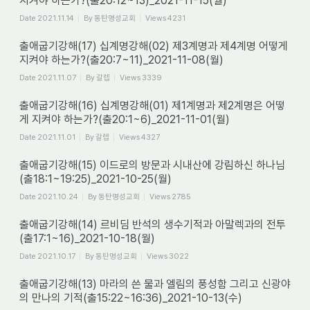
지켜야 하는가?(출20:12~13)_2021-11-15(월)
Date
2021.11.14
By
동탄명성교회
Views
4231
출애굽기강해(17) 십계명강해(02) 제3계명과 제4계명 어떻게
지켜야 하는가?(출20:7~11)_2021-11-08(월)
Date
2021.11.07
By
갈렙
Views
3339
출애굽기강해(16) 십계명강해(01) 제1계명과 제2계명은 어떻
게 지켜야 하는가?(출20:1~6)_2021-11-01(월)
Date
2021.11.01
By
갈렙
Views
4327
출애굽기강해(15) 이드로의 방문과 시내산에 강림하신 하나님
(출18:1~19:25)_2021-10-25(월)
Date
2021.10.24
By
동탄명성교회
Views
2785
출애굽기강해(14) 르비딤 반석의 생수기적과 아말렉과의 전투
(출17:1~16)_2021-10-18(월)
Date
2021.10.17
By
동탄명성교회
Views
3022
출애굽기강해(13) 마라의 쓴 물과 엘림의 풍성함 그리고 신광야
의 만나의 기적(출15:22~16:36)_2021-10-13(수)