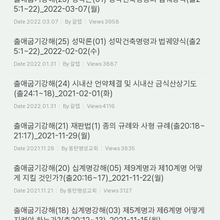
5:1~22)_2022-03-07(월)
Date
2022.03.07
By
갈렙
Views
3958
출애굽기강해(25) 성막론(01) 성막건축명령과 법궤양식(출2
5:1~22)_2022-02-02(수)
Date
2022.01.31
By
갈렙
Views
3887
출애굽기강해(24) 시내산 언약체결 및 시내산 금식산상기도
(출24:1~18)_2021-02-01(화)
Date
2022.01.31
By
갈렙
Views
4116
출애굽기강해(21) 재판법(1) 종의 규례와 사형 규례(출20:18~
21:17)_2021-11-29(월)
Date
2021.11.28
By
동탄명성교회
Views
3835
출애굽기강해(20) 십계명강해(05) 제9계명과 제10계명 어떻
게 지킬 것인가?(출20:16~17)_2021-11-22(월)
Date
2021.11.21
By
동탄명성교회
Views
3127
출애굽기강해(18) 십계명강해(03) 제5계명과 제6계명 어떻게