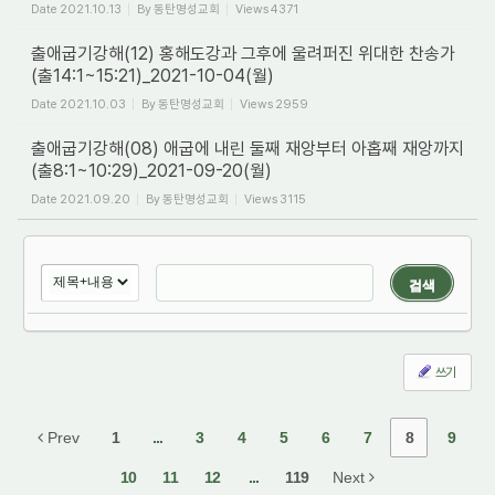
Date
2021.10.13
By
동탄명성교회
Views
4371
출애굽기강해(12) 홍해도강과 그후에 울려퍼진 위대한 찬송가
(출14:1~15:21)_2021-10-04(월)
Date
2021.10.03
By
동탄명성교회
Views
2959
출애굽기강해(08) 애굽에 내린 둘째 재앙부터 아홉째 재앙까지
(출8:1~10:29)_2021-09-20(월)
Date
2021.09.20
By
동탄명성교회
Views
3115
검색
쓰기
Prev
1
...
3
4
5
6
7
8
9
10
11
12
...
119
Next