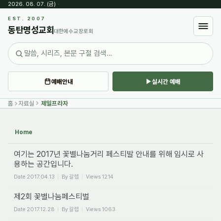
2026. 08. 07. (금)
·
Sketchbook5, 스케치북5
EST. 2007
동탄명성교회
대한예수교장로회
예배안내
실시간 예배
Sketchbook5, 스케치북5
홈
자료실
제일프라자
Home
여기는 2017년 꽃별나눔거리 페스티발 안내를 위해 임시로 사
용하는 공간입니다.
Date
2017.04.13
By
갈렙
Views
1214
제2회 꽃별나눔페스티벌
Date
2017.12.28
By
갈렙
Views
1063