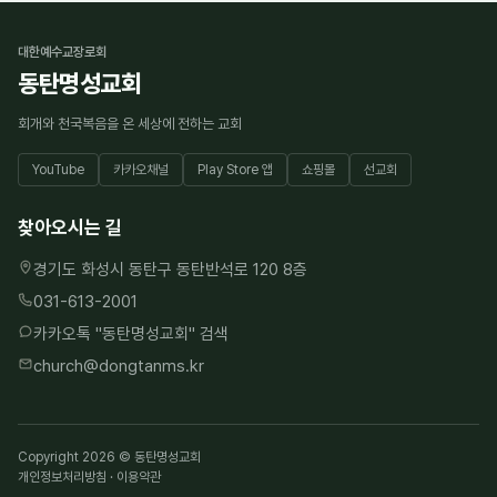
대한예수교장로회
동탄명성교회
회개와 천국복음을 온 세상에 전하는 교회
YouTube
카카오채널
Play Store 앱
쇼핑몰
선교회
찾아오시는 길
경기도 화성시 동탄구 동탄반석로 120 8층
031-613-2001
카카오톡 "
동탄명성교회
" 검색
church@dongtanms.kr
Copyright 2026 © 동탄명성교회
개인정보처리방침
·
이용약관