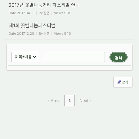
2017년 꽃별나눔거리 페스티발 안내
Date
2017.04.13
By
갈렙
Views
996
제1회 꽃별나눔페스티벌
Date
2017.12.28
By
갈렙
Views
946
검색
쓰기
Prev
1
Next