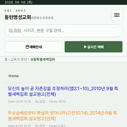
2026. 08. 06. (목)
·
Sketchbook5, 스케치북5
EST. 2007
동탄명성교회
대한예수교장로회
예배안내
실시간 예배
Sketchbook5, 스케치북5
홈
교육과 훈련
9월특별새벽집회
Home
당신의 높이 곧 자존감을 조정하라(엡2:1~10)_2010년 9월 특
별새벽집회 설교원고(전체)
Date
2014.12.18
By
갈렙
Views
3810
우상숭배로부터 확실히 벗어나라(고전10:14)_2014년 9월 특
별새벽집회 설교원고(전체)
Date
2014.12.18
By
갈렙
Views
3742