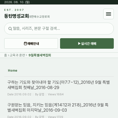
2026. 08. 10. (월)
·
Sketchbook5, 스케치북5
EST. 2007
동탄명성교회
대한예수교장로회
예배안내
실시간 예배
Sketchbook5, 스케치북5
홈
교육과 훈련
9월특별새벽집회
Home
구하는 기도와 찾아내야 할 기도(마7:7~12)_2016년 9월 특별
새벽집회 첫째날_2016-08-29
Date
2016.09.02
By
갈렙
Views
1684
구원얻는 믿음, 지키는 믿음(계14:12과 21:8)_2016년 9월 특
별새벽집회 마지막날_2016-09-03
Date
2016.09.02
By
갈렙
Views
1729