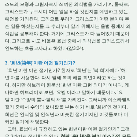
스도의 모형과 그림자로서 쓰여진 의식법을 가리키며, 둘째로,
그리스도가 누구시며 어떤 일을 하실 것인지를 예언하고 있는
예언을 가리킨다. 그러므로 우리가 그리스도가 어떤 분이며 무
슨 일을 하셨는지를 그 뿌리부터 알기 위해서는 율법 중에서 의
식법을 공부해야 한다. 거기에 그리스도가 다 들어있기 때문이
다. 그러므로 사도 바울은 율법 중에서 의식법을 그리스도께서
인도하는 초등교사라고 하였다(갈3:24).
3. '희년(禧年)
'
이란 어떤 절기인가?
'희년'이란 어떤 절기인가? 한자로 '희년'는 '복 희'자에다 '해
년'자를 사용한다. 다시 말해 복의 해를 희년이라고 하는 것이
다. 하지만 히브리어 원문상 '희년'이란 그런 의미가 아니다. 왜
나하면 히브리어로 보면, '요벨'이라고 말하기 때문이다. '요
벨'이란 '수양의 뿔나팔의 해'를 가리킨다. 그러니까 이스라엘의
절기 중에서 수양의 뿔나팔을 부는 해가 바로 '희년'인 것이다.
희년은 안식일 및 안식년과 비슷한 절기이지만 이것들보다 더
커진 절기에 해당한다.
그럼, 율법에서 규정하고 있는 희년이란 어떤 절기인가? 그것
은 3가지로 정리할 수 있다.
첫째, 뿔나팔을 불어 이스라엘 모든