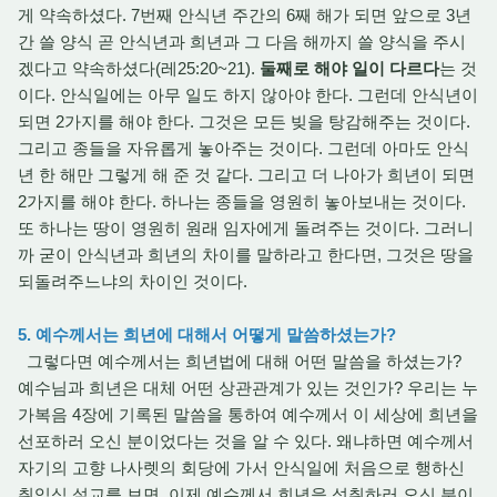
게 약속하셨다. 7번째 안식년 주간의 6째 해가 되면 앞으로 3년
간 쓸 양식 곧 안식년과 희년과 그 다음 해까지 쓸 양식을 주시
겠다고 약속하셨다(레25:20~21).
둘째로 해야 일이 다르다
는 것
이다. 안식일에는 아무 일도 하지 않아야 한다. 그런데 안식년이
되면 2가지를 해야 한다. 그것은 모든 빚을 탕감해주는 것이다.
그리고 종들을 자유롭게 놓아주는 것이다. 그런데 아마도 안식
년 한 해만 그렇게 해 준 것 같다. 그리고 더 나아가 희년이 되면
2가지를 해야 한다. 하나는 종들을 영원히 놓아보내는 것이다.
또 하나는 땅이 영원히 원래 임자에게 돌려주는 것이다. 그러니
까 굳이 안식년과 희년의 차이를 말하라고 한다면, 그것은 땅을
되돌려주느냐의 차이인 것이다.
5. 예수께서는 희년에 대해서 어떻게 말씀하셨는가?
그렇다면 예수께서는 희년법에 대해 어떤 말씀을 하셨는가?
예수님과 희년은 대체 어떤 상관관계가 있는 것인가? 우리는 누
가복음 4장에 기록된 말씀을 통하여 예수께서 이 세상에 희년을
선포하러 오신 분이었다는 것을 알 수 있다. 왜냐하면 예수께서
자기의 고향 나사렛의 회당에 가서 안식일에 처음으로 행하신
취임식 설교를 보면, 이제 예수께서 희년을 성취하러 오신 분이