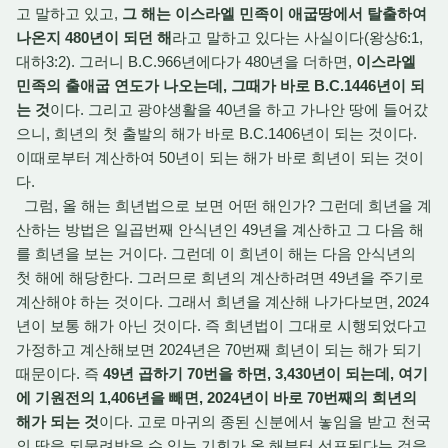
고 말하고 있고,
그 해는 이스라엘 민족이 애굽땅에서 탈출하여
나온지 480년이 되던 해
라고 말하고 있다는 사실이다(왕상6:1,
대하3:2). 그러니 B.C.966년에다가 480년을 더하면,
이스라엘
민족의 출애굽 연도가 나오는데, 그때가 바로 B.C.1446년이 되
는 것
이다. 그리고 광야생활을 40년을 하고 가나안 땅에 들어갔
으니, 희년의 첫 출발의 해가 바로 B.C.1406년이 되는 것이다.
이때로부터 계산하여 50년이 되는 해가 바로 희년이 되는 것이
다.
그럼, 올 해는 희년법으로 보면 어떤 해인가? 그런데 희년을 계
산하는 방법은 일곱번째 안식년인 49년을 계산하고 그 다음 해
를 희년을 보는 거이다. 그런데 이 희년이 해는 다음 안식년의
첫 해에 해당한다. 그러므로 희년의 계산하려면 49년을 주기로
계산해야 하는 것이다. 그래서 희년을 계산해 나가다보면, 2024
년이 보통 해가 아닌 것이다. 즉 희년법이 그대로 시행되었다고
가정하고 계산해보면 2024년은 70번째 희년이 되는 해가 되기
때문이다. 즉
49년 곱하기 70번을 하면, 3,430년이 되는데, 여기
에 기원전의 1,406년을 빼면, 2024년이 바로 70번째의 희년의
해가 되는 것
이다. 고로 마귀의 종된 신분에서 놓임을 받고 천국
의 땅을 되물려받을 수 있는 기회가 올 해부터 선포된다는 것을