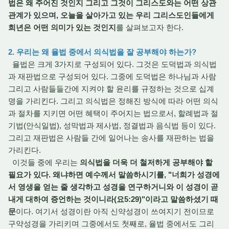
법은 왜 주어진 것인지 그리고 그것이 그리스도와는 어떤 상관
관계가 있으며, 오늘을 살아가고 있는 우리 그리스도인들에게
희년은 어떤 의미가 있는 것인지
를 살펴보고자 한다.
2. 우리는 왜 율법 중에서 의식법을 잘 공부해야 하는가?
율법은 크게 3가지로 구성되어 있다. 그것은 도덕법과 의식법
과 재판법으로 구성되어 있다. 그중에 도덕법은 하나님과 사람
그리고 사람들들간에 지켜야 할 윤리를 규정하는 것으로 십계
명을 가리킨다. 그리고 의식법은 정해진 방식에 따라 어떤 의식
과 절차를 지키면 어떤 혜택이 주어지는 법으로서, 할례법과 절
기법(안식일법), 성막법과 제사법, 정결법과 음식법 등이 있다.
그리고 재판법은 사람들 간에 일어나는 송사를 재판하는 법을
가리킨다.
이것들 중에 우리는
의식법을 더욱 더 철저하게 공부해야 할
필요가 있다. 왜냐하면 예수께서 말씀하시기를, "너희가 성경에
서 영생을 얻는 줄 생각하고 성경을 연구하거니와 이 성경이 곧
내게 대하여 증언하는 것이니라(요5:29)"이라고 말씀하셨기 때
문
이다. 여기서 성경이란 아직 신약성경이 쓰여지기 전이므로
구약성경을 가리키며 그중에서도 첫째로, 율법 중에서도 그리