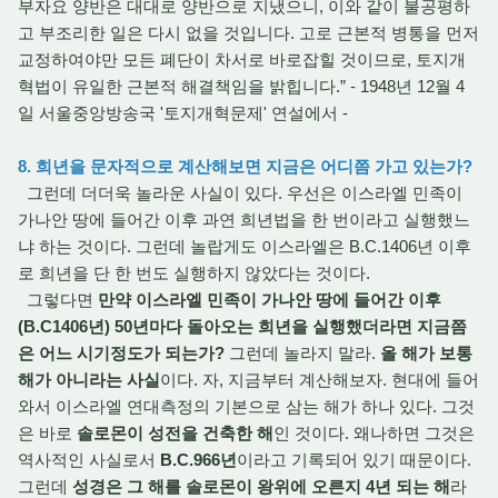
부자요 양반은 대대로 양반으로 지냈으니, 이와 같이 불공평하
고 부조리한 일은 다시 없을 것입니다. 고로 근본적 병통을 먼저
교정하여야만 모든 폐단이 차서로 바로잡힐 것이므로, 토지개
혁법이 유일한 근본적 해결책임을 밝힙니다.” - 1948년 12월 4
일 서울중앙방송국 '토지개혁문제' 연설에서 -
8. 희년을 문자적으로 계산해보면 지금은 어디쯤 가고 있는가?
그런데 더더욱 놀라운 사실이 있다. 우선은 이스라엘 민족이
가나안 땅에 들어간 이후 과연 희년법을 한 번이라고 실행했느
냐 하는 것이다. 그런데 놀랍게도 이스라엘은 B.C.1406년 이후
로 희년을 단 한 번도 실행하지 않았다는 것이다.
그렇다면
만약 이스라엘 민족이 가나안 땅에 들어간 이후
(B.C1406년) 50년마다 돌아오는 희년을 실행했더라면 지금쯤
은 어느 시기정도가 되는가?
그런데 놀라지 말라.
올 해가 보통
해가 아니라는 사실
이다. 자, 지금부터 계산해보자. 현대에 들어
와서 이스라엘 연대측정의 기본으로 삼는 해가 하나 있다. 그것
은 바로
솔로몬이 성전을 건축한 해
인 것이다. 왜나하면 그것은
역사적인 사실로서
B.C.966년
이라고 기록되어 있기 때문이다.
그런데
성경은 그 해를 솔로몬이 왕위에 오른지 4년 되는 해
라