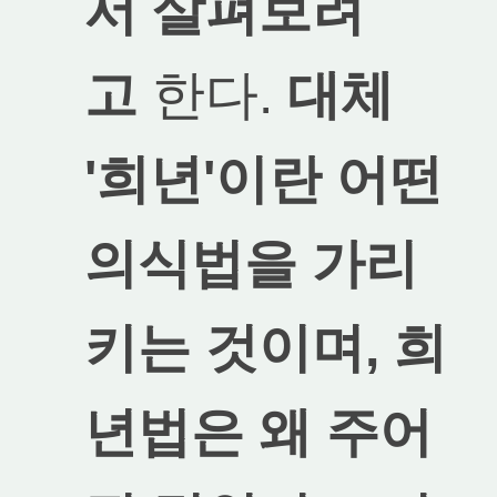
서 살펴보려
고
한다.
대체
'희년'이란 어떤
의식법을 가리
키는 것이며, 희
년법은 왜 주어