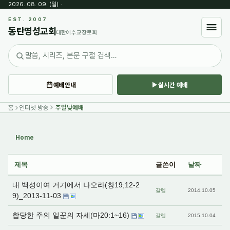
2026. 08. 09. (일)
·
Sketchbook5, 스케치북5
EST. 2007
동탄명성교회
대한예수교장로회
예배안내
실시간 예배
Sketchbook5, 스케치북5
홈
인터넷 방송
주일낮예배
Home
제목
글쓴이
날짜
내 백성이여 거기에서 나오라(창19;12-2
갈렙
2014.10.05
9)_2013-11-03
합당한 주의 일꾼의 자세(마20:1~16)
갈렙
2015.10.04