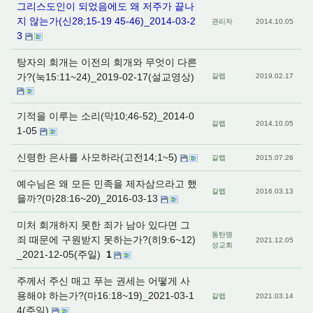
그리스도인이 되었음에도 왜 저주가 끝나
지 않는가(신28;15-19 45-46)_2014-03-2
관리자
2014.10.05
3
탕자의 회개는 이전의 회개와 무엇이 다른
가?(눅15:11~24)_2019-02-17(설교영상)
갈렙
2019.02.17
기적을 이루는 소리(막10;46-52)_2014-0
갈렙
2014.10.05
1-05
신령한 은사를 사모하라(고전14;1~5)
갈렙
2015.07.26
예수님은 왜 모든 민족을 제자삼으라고 했
갈렙
2016.03.13
을까?(마28:16~20)_2016-03-13
미처 회개하지 못한 죄가 남아 있다면 그
동탄명
죄 때문에 구원받지 못하는가?(히9:6~12)
2021.12.05
성교회
_2021-12-05(주일)
1
주께서 주신 매고 푸는 권세는 어떻게 사
용해야 하는가?(마16:18~19)_2021-03-1
갈렙
2021.03.14
4(주일)