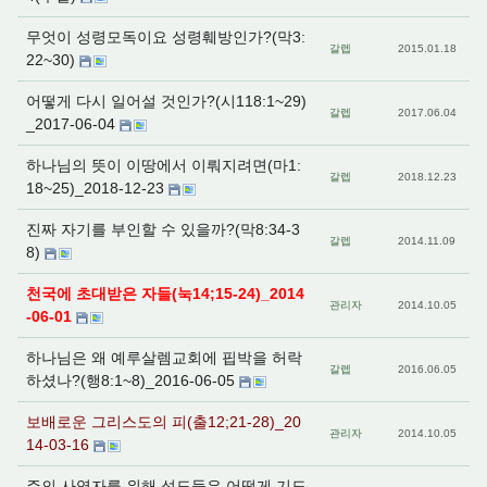
무엇이 성령모독이요 성령훼방인가?(막3:
갈렙
2015.01.18
22~30)
어떻게 다시 일어설 것인가?(시118:1~29)
갈렙
2017.06.04
_2017-06-04
하나님의 뜻이 이땅에서 이뤄지려면(마1:
갈렙
2018.12.23
18~25)_2018-12-23
진짜 자기를 부인할 수 있을까?(막8:34-3
갈렙
2014.11.09
8)
천국에 초대받은 자들(눅14;15-24)_2014
관리자
2014.10.05
-06-01
하나님은 왜 예루살렘교회에 핍박을 허락
갈렙
2016.06.05
하셨나?(행8:1~8)_2016-06-05
보배로운 그리스도의 피(출12;21-28)_20
관리자
2014.10.05
14-03-16
주의 사역자를 위해 성도들은 어떻게 기도