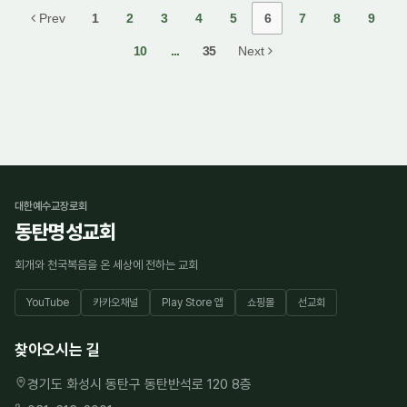
Prev
1
2
3
4
5
6
7
8
9
10
...
35
Next
대한예수교장로회
동탄명성교회
회개와 천국복음을 온 세상에 전하는 교회
YouTube
카카오채널
Play Store 앱
쇼핑몰
선교회
찾아오시는 길
경기도 화성시 동탄구 동탄반석로 120 8층