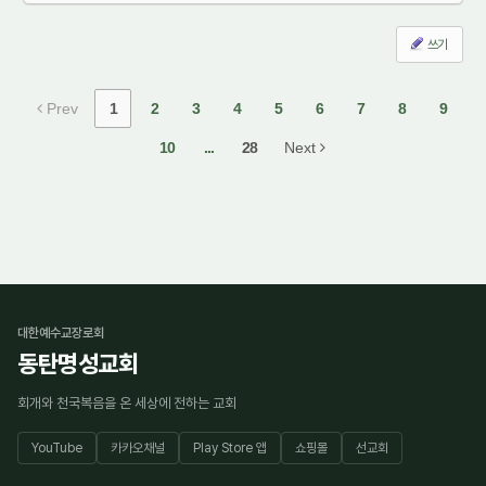
쓰기
Prev
1
2
3
4
5
6
7
8
9
10
...
28
Next
대한예수교장로회
동탄명성교회
회개와 천국복음을 온 세상에 전하는 교회
YouTube
카카오채널
Play Store 앱
쇼핑몰
선교회