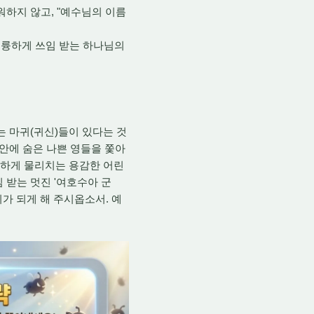
, "
서워하지 않고
예수님의 이름
훌륭하게 쓰임 받는 하나님의
(
)
는 마귀
귀신
들이 있다는 것
안에 숨은 나쁜 영들을 쫓아
대하게 물리치는 용감한 어린
'
임 받는 멋진
여호수아 군
.
이가 되게 해 주시옵소서
예