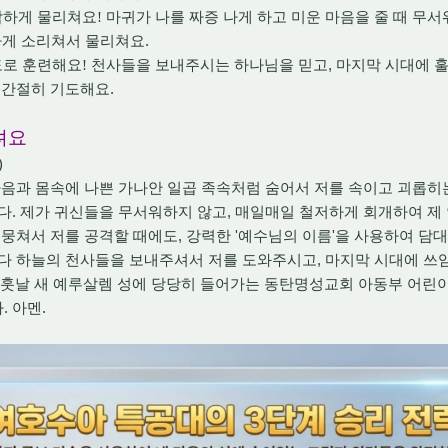
감하게 물리쳐요
!
마귀가 나를 짜증 나게 하고 미운 마음을 줄 때 무
.
하게 소리쳐서 물리쳐요
,
도로 훈련해요
!
천사들을 보내주시는 하나님을 믿고
마지막 시대에 
.
 간절히 기도해요
려요
)
마음과 몸속에 나쁜 가나안 일곱 족속처럼 숨어서 저를 속이고 괴롭히
.
,
다
제가 귀신들을 무서워하지 않고
매일매일 철저하게 회개하여 제 
,
'
'
 뭉쳐서 저를 공격할 때에도
강력한
예수님의 이름
을 사용하여 담
,
다 하늘의 천사들을 보내주셔서 저를 도와주시고
마지막 시대에 쓰
훗날 새 예루살렘 성에 당당히 들어가는 동탄명성교회 아동부 어린
.
.
다
아멘