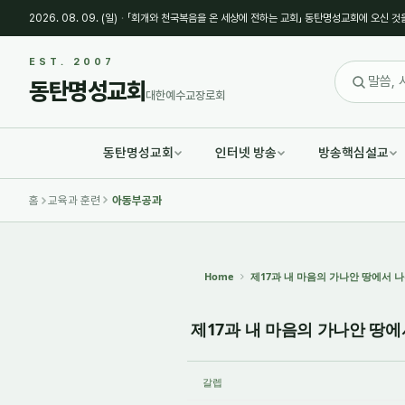
2026. 08. 09. (일)
·
「회개와 천국복음을 온 세상에 전하는 교회」 동탄명성교회에 오신 것
Sketchbook5, 스케치북5
Sketchbook5, 스케치북5
EST. 2007
동탄명성교회
대한예수교장로회
동탄명성교회
인터넷 방송
방송핵심설교
Sketchbook5, 스케치북5
Sketchbook5, 스케치북5
홈
교육과 훈련
아동부공과
Home
제17과 내 마음의 가나안 땅에서 나쁜 
제17과 내 마음의 가나안 땅에서 
갈렙