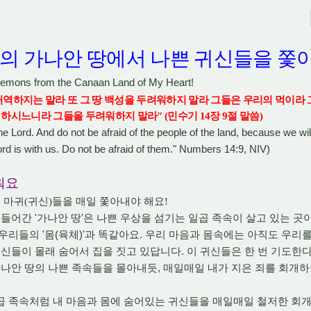
음의 가나안 땅에서 나쁜 귀신들을 쫓
Demons from the Canaan Land of My Heart!
거역하지는 말라 또 그 땅 백성을 두려워하지 말라 그들은 우리의 먹이라
 하시느니라 그들을 두려워하지 말라
" (
민수기
14
장
9
절 말씀
)
the Lord. And do not be afraid of the people of the land, because we wi
Lord is with us. Do not be afraid of them." Numbers 14:9, NIV)
워요
 마귀
(
귀신
)
들을 매일 쫓아내야 해요
!
'
'
 들어간
가나안 땅
은 나쁜 우상을 섬기는 일곱 족속이 살고 있는 
'
(
)'
.
 우리들의
몸
육체
과 똑같아요
우리 마음과 몸속에는 아직도 우리를
.
귀신들이 몰래 숨어서 집을 짓고 있답니다
이 귀신들은 한 번 기도한
,
가나안 땅의 나쁜 족속들을 몰아내듯
매일매일 내가 지은 죄를 회개하
곱 족속처럼 내 마음과 몸에 숨어있는 귀신들을 매일매일 철저한 회