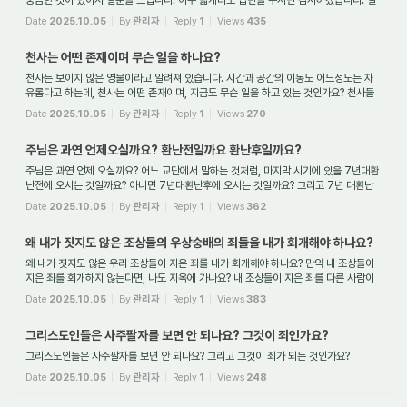
문.1 “태극기에 경례하는 것은 우상숭배인가?”입니다. 질문.2 우리나라의 감리교...
Date
2025.10.05
By
관리자
Reply
1
Views
435
천사는 어떤 존재이며 무슨 일을 하나요?
천사는 보이지 않은 영물이라고 알려져 있습니다. 시간과 공간의 이동도 어느정도는 자
유롭다고 하는데, 천사는 어떤 존재이며, 지금도 무슨 일을 하고 있는 것인가요? 천사들
의 창조목적은 무엇이며, 어떤 종류의 천사들이 있나요? 그리고 우리가 천국에 들어...
Date
2025.10.05
By
관리자
Reply
1
Views
270
주님은 과연 언제오실까요? 환난전일까요 환난후일까요?
주님은 과연 언제 오실까요? 어느 교단에서 말하는 것처럼, 마지막 시기에 있을 7년대환
난전에 오시는 것일까요? 아니면 7년대환난후에 오시는 것일까요? 그리고 7년 대환난
은 정말 맞는 주장일까요? 성도들의 휴거는 환난전에 있을까요 아니면 주님의 지상재...
Date
2025.10.05
By
관리자
Reply
1
Views
362
왜 내가 짓지도 않은 조상들의 우상숭배의 죄들을 내가 회개해야 하나요?
왜 내가 짓지도 않은 우리 조상들이 지은 죄를 내가 회개해야 하나요? 만약 내 조상들이
지은 죄를 회개하지 않는다면, 나도 지옥에 가나요? 내 조상들이 지은 죄를 다른 사람이
회개해도 그 죄가 깨끗해질 수 있나요? 왜 조상들이 지은 죄는 그 피를 받은 후...
Date
2025.10.05
By
관리자
Reply
1
Views
383
그리스도인들은 사주팔자를 보면 안 되나요? 그것이 죄인가요?
그리스도인들은 사주팔자를 보면 안 되나요? 그리고 그것이 죄가 되는 것인가요?
Date
2025.10.05
By
관리자
Reply
1
Views
248