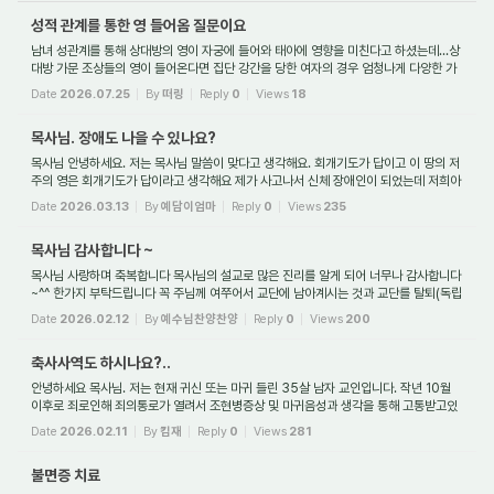
성적 관계를 통한 영 들어옴 질문이요
남녀 성관계를 통해 상대방의 영이 자궁에 들어와 태아에 영향을 미친다고 하셨는데...상
대방 가문 조상들의 영이 들어온다면 집단 강간을 당한 여자의 경우 엄청나게 다양한 가
문 조상의 영이 들어온다는 것인데, 성경에 이러한 여자는 죄가 없다 나오지 않나...
Date
2026.07.25
By
떠링
Reply
0
Views
18
목사님. 장애도 나을 수 있나요?
목사님 안녕하세요. 저는 목사님 말씀이 맞다고 생각해요. 회개기도가 답이고 이 땅의 저
주의 영은 회개기도가 답이라고 생각해요 제가 사고나서 신체 장애인이 되었는데 저희아
이가 이번에 지적장애 복지카드를 발급받게 생겼네요 저희 아이가 지능이 낮아요....
Date
2026.03.13
By
예담이엄마
Reply
0
Views
235
목사님 감사합니다 ~
목사님 사랑하며 축복합니다 목사님의 설교로 많은 진리를 알게 되어 너무나 감사합니다
~^^ 한가지 부탁드립니다 꼭 주님께 여쭈어서 교단에 남아계시는 것과 교단를 탈퇴(독립
교단)하시는 것을 주님께 여쭤보셨으면 합니다 결국 나중에 교단이 발목을 잡기 ...
Date
2026.02.12
By
예수님찬양찬양
Reply
0
Views
200
축사사역도 하시나요?..
안녕하세요 목사님. 저는 현재 귀신 또는 마귀 들린 35살 남자 교인입니다. 작년 10월
이후로 죄로인해 죄의통로가 열려서 조현병증상 및 마귀음성과 생각을 통해 고통받고있
습니다. 자세한 상황은 글로써는 말씀드리기가 어려움에 양해부탁드립니다. 약을먹어...
Date
2026.02.11
By
킴재
Reply
0
Views
281
불면증 치료