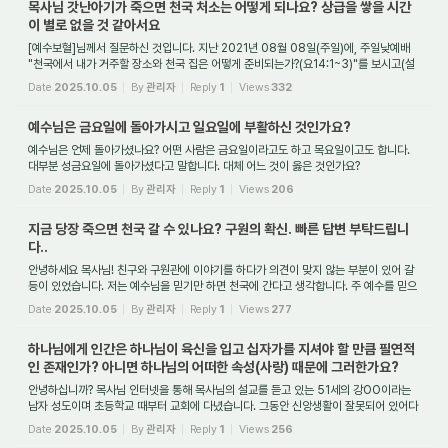
목사님 갓난아기가 죽으면 천국 처소는 어떻게 되나요? 상급을 쌓을 시간
이 별로 없을 것 같아서요
[예수보혈]님께서 질문하신 것입니다. 지난 2021년 08월 08일(주일)에, 주일낮예배
"천국에서 내가 거주할 장소와 천국 집은 어떻게 준비되는가?(요14:1~3)"를 보시고(설
교동영상: https://youtu.be/Kfd7LrCSQss), 예수보혈님께서 질문하신 것입니다.
Date
2025.10.05
By
관리자
Reply
1
Views
332
질문: "...
예수님은 금요일에 돌아가시고 일요일에 부활하신 것인가요?
예수님은 언제 돌아가셨나요? 어떤 사람은 금요일이라고도 하고 목요일이고도 합니다.
대부분 성금요일에 돌아가셨다고 말합니다. 대체 어느 것이 옳은 것인가요?
Date
2025.10.05
By
관리자
Reply
1
Views
206
지금 당장 죽으면 천국 갈 수 있나요? 구원의 확신. 빠른 답변 부탁드립니
다..
안녕하세요 목사님! 친구와 구원관에 이야기를 하다가 의견이 맞지 않는 부분이 있어 갈
등이 있었습니다. 저는 예수님을 믿기만 하면 천국에 간다고 생각합니다. 주 예수를 믿으
면 영생을 얻는다고 하셨으니까요. 물론 예수님을 믿는 믿음과 더불어 회개도 필...
Date
2025.10.05
By
관리자
Reply
1
Views
277
하나님에게 인간은 하나님이 육신을 입고 십자가를 지셔야 할 만큼 필연적
인 존재인가? 아니면 하나님의 어떠한 속성(사랑) 때문에 그러한가요?
안녕하십니까? 목사님 인터넷을 통해 목사님의 설교를 듣고 있는 51세의 강OO이라는
남자 성도이며 초등학교 때부터 교회에 다녔습니다. 그동안 신앙생활이 잘못되어 있어다
는것을 깨닫는데 많은 도움을 주셔서 감사를 드립니다. 특히, 어려운 구절에 대한 해...
Date
2025.10.05
By
관리자
Reply
1
Views
256