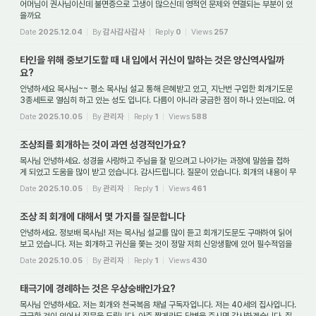
어머님이 권사님이신데 불면증으로 고생이 많으신데 영적인 문제와 연결되는 부분이 있
을까요
Date
2025.12.04
By
감사감사감사
Reply
0
Views
257
타인을 위해 중보기도할 때 내 입에서 귀신이 말하는 것은 양신역사일까
요?
안녕하세요 목사님~~ 평소 목사님 설교 통해 은혜받고 있고, 지난번 구입한 회개기도문
3종세트로 열심히 하고 있는 성도 입니다. 다름이 아니라 궁금한 점이 하나 있는데요. 여
쭤볼 분이 주변에 안 계셔서 고민 끝에 목사님 생각이 나서요. 평소 방언기도 중 ...
Date
2025.10.05
By
관리자
Reply
1
Views
588
조상죄를 회개하는 것이 과연 성경적인가요?
목사님 안녕하세요. 성경을 사랑하고 주님을 잘 믿으려고 나아가는 과정에 말씀을 접하
게 되었고 도움을 많이 받고 있습니다. 감사드립니다. 질문이 있습니다. 회개의 내용이 무
척 구체적이고 세밀하게 묘사된 부분에(모두가 비슷하진 않을터인데. 귀신들에게 ...
Date
2025.10.05
By
관리자
Reply
1
Views
461
조상 죄 회개에 대해서 몇 가지를 질문합니다
안녕하세요. 정보배 목사님! 저는 목사님 설교를 많이 듣고 회개기도문도 구매하여 읽어
보고 있습니다. 저는 회개하고 귀신을 쫓는 것이 정말 저희 신앙생활에 있어 필수적임을
알고 중요하다는 것을 알고 있습니다. 그러하여 기존에 신앙생활을 하던 다른 친...
Date
2025.10.05
By
관리자
Reply
1
Views
430
태극기에 경례하는 것은 우상숭배인가요?
목사님 안녕하세요. 저는 회개와 천국복음 채널 구독자입니다. 저는 40세의 집사입니다.
궁금한 것이 있어서 질문을 드립니다. 아주 짧게라도 답변을 주시면 감사하겠습니다. 질