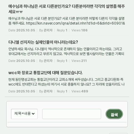
예수님과 하나님은 서로 다른분인가요? 다른분이라면 각각의 설명좀 해주
세요ㅠㅠ
예수님과 하나님은 서로 다른 분인가요? 서로 다른 분이라면 어떻게 다른지 각각을 설명
좀 해주세요. https://kin.naver.com/qna/detail.nhn?d1id=6&dirId=60901&
docId=345170695&qb=7JiI7IiY64uY7J2AIO2VmOuCmOuLmOydtOyL
Date
2025.10.05
By
관리자
Reply
1
Views
186
oOqwgA==&enc=utf8§ion=kin&rank=3&s...
다니엘 선지자는 실제인물이 아니라는데요?
안녕하세요 목사님. 다니엘이 역사적으로 존재하지 않는 인물이라고 하는데요. 그리고
유대교에서는 선지자라고 부르지 않고요. 역사적으로 보면 벨사살이라는 인물은 기록되
지 않았고, 바벨론의 마지막 왕은 나보니두스라고 합니다. 그리고 다니엘서에는 메데...
Date
2025.10.05
By
관리자
Reply
1
Views
211
wcc와 장로교 통합교단에 대해 질문있습니다.
현재 동탄명성교회는 통합교단이라고 교회소개에 써두셨습니다. 그리고 종교다원화 즉
wcc에도 반대한다고 하셨는데 여기서 서로 충돌하지 않나요? 그 자리에 있을지라도 나
는 아니야 이렇게 하는 것은 배교라고 들었습니다. 신사참배도 마음으로는 반대하지만...
Date
2025.10.05
By
관리자
Reply
1
Views
489
검색