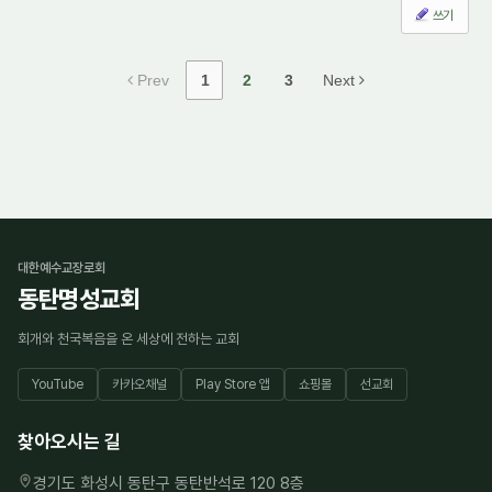
쓰기
Prev
1
2
3
Next
대한예수교장로회
동탄명성교회
회개와 천국복음을 온 세상에 전하는 교회
YouTube
카카오채널
Play Store 앱
쇼핑몰
선교회
찾아오시는 길
경기도 화성시 동탄구 동탄반석로 120 8층