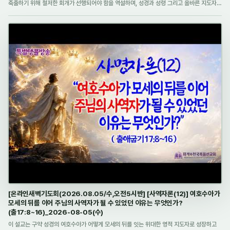
축출하기 위해 철저한 회개가 선행되어야 함을 역설하며, 성경과 성령 그리고 올바른 지도자를
신앙의 세 가지 스승으로 제시합니다. 특히 여호수아가 바라본 모세의 모습에서 사명에 대한
일관성, 자기희생, 책임감, 온유함,…
[온라인새벽기도회(2026.08.05/수,오전5시반] [사역자론(12)] 여호수아가
모세의 뒤를 이어 주님의 사역자가 될 수 있었던 이유는 무엇인가?
(출17:8~16)_2026-08-05(수)
이 설교는 구약 성경의 여호수아가 어떻게 모세의 뒤를 잇는 위대한 영적 지도자로 성장하고