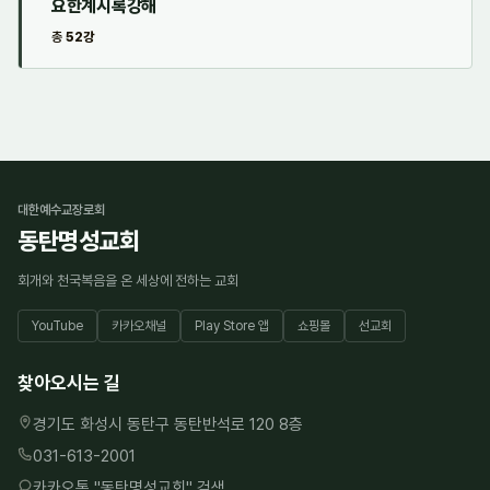
요한계시록강해
총
52강
대한예수교장로회
동탄명성교회
회개와 천국복음을 온 세상에 전하는 교회
YouTube
카카오채널
Play Store 앱
쇼핑몰
선교회
찾아오시는 길
경기도 화성시 동탄구 동탄반석로 120 8층
031-613-2001
카카오톡 "
동탄명성교회
" 검색