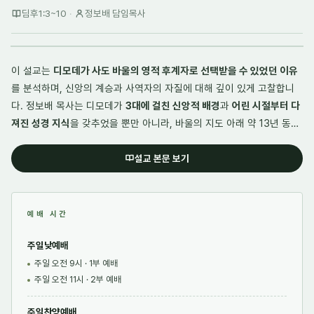
딤후1:3~10
·
정보배 담임목사
이 설교는
디모데가 사도 바울의 영적 후계자로 선택받을 수 있었던 이유
를 분석하며, 신앙의 계승과 사역자의 자질에 대해 깊이 있게 고찰합니
다. 정보배 목사는 디모데가
3대에 걸친 신앙적 배경
과
어린 시절부터 다
져진 성경 지식
을 갖추었을 뿐만 아니라, 바울의 지도 아래 약 13년 동안
철저한 사역 훈련과 순종의 과정
을 견뎌냈음을 강조합니다. 특히 이 설교
는 지도자와의 관계에서 단순히 명령에 따르는 것을 넘어
부모와 자식 같
설교 본문 보기
은 인격적 신뢰
를 형성하고,
성품의 연단
과
영적 은사의 활용
을 통해 준비
된 자만이 하나님의 큰 일꾼이 될 수 있다는 점을 시사합니다. 결국 이 설
교는 현대의 신앙인들에게도
훌륭한 스승을 통한 교정
과
자기 정결
의 중
예배 시간
요성을 역설하며, 하나님께서 귀하게 쓰시는 그릇이 되기 위해
지속적인
배움과 겸손한 태도
주일낮예배
를 유지할 것을 촉구하는 목적으로 작성되었습니다.
주일 오전 9시 · 1부 예배
주일 오전 11시 · 2부 예배
주일찬양예배