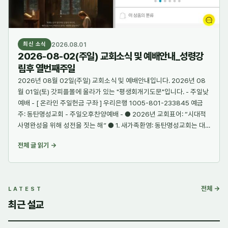
2026.08.01
최신 소식
2026-08-02(주일) 교회소식 및 예배안내_성령강
림후 열번째주일
2026년 08월 02일(주일) 교회소식 및 예배안내입니다. 2026년 08
월 01일(토) 갓피플몰에 올라가 있는 "평생회개기도문"입니다. - 주일낮
예배 - [ 온라인 주일헌금 구좌 ] 우리은행 1005-801-233845 예금
주: 동탄명성교회 - 주일오후찬양예배 - ● 2026년 교회표어: “시대적
사명완성을 위해 성전을 짓는 해” ● 1. 새가족환영: 동탄명성교회는 대
한예수교장로회(통합) 경기노회에 속해있는 교회입니다. 새로 오신 분들
전체 글 읽기 →
을 진심으로 환영합니다. 우리 교회는 WCC와 동성애와 종교다원주의
를 지지하지 않습니다. 저희 교회에서 신앙생활을 하시기를 원하시는 분
은 예배후 잠깐 남으셔서 담임목사님과 만남을 갖고 가시기 바랍니다. …
전체 →
LATEST
최근 설교