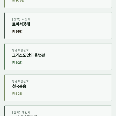
총
106강
[신약] 서신서
로마서강해
총
65강
방송핵심설교
그리스도인의 율법관
총
62강
방송핵심설교
천국복음
총
52강
[신약] 예언서