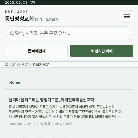
2026. 08. 09. (일)
·
Sketchbook5, 스케치북5
EST. 2007
동탄명성교회
대한예수교장로회
예배안내
실시간 예배
Sketchbook5, 스케치북5
홈
회개기도문
영접기도문
Home
날마다 올려드리는 영접기도문_회개천국복음선교회
혹시 가족중에 생명이 위독한 환자가 발생한다든지 아니면 아직 구원받았는지
못받았는지 모르는 가족이 있다면 아래의 기도문을 프린트하여 귀에 들려드리든지,
아니면 당사자가 읽게 하십시오. 생명의 은혜가 있을 것입니다. 날마다 올려드리는
영접기도문 ...
Date
2025.02.11
By
갈렙
Views
2370