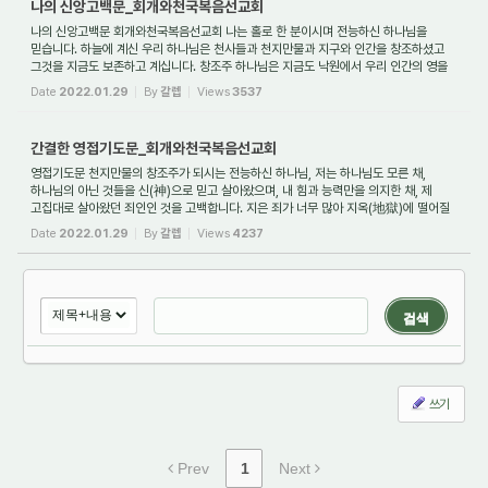
나의 신앙고백문_회개와천국복음선교회
나의 신앙고백문 회개와천국복음선교회 나는 홀로 한 분이시며 전능하신 하나님을
믿습니다. 하늘에 계신 우리 하나님은 천사들과 천지만물과 지구와 인간을 창조하셨고
그것을 지금도 보존하고 계십니다. 창조주 하나님은 지금도 낙원에서 우리 인간의 영을
...
Date
2022.01.29
By
갈렙
Views
3537
간결한 영접기도문_회개와천국복음선교회
영접기도문 천지만물의 창조주가 되시는 전능하신 하나님, 저는 하나님도 모른 채,
하나님의 아닌 것들을 신(神)으로 믿고 살아왔으며, 내 힘과 능력만을 의지한 채, 제
고집대로 살아왔던 죄인인 것을 고백합니다. 지은 죄가 너무 많아 지옥(地獄)에 떨어질
...
Date
2022.01.29
By
갈렙
Views
4237
검색
쓰기
Prev
1
Next