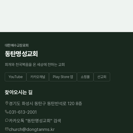
대한예수교장로회
동탄명성교회
회개와 천국복음을 온 세상에 전하는 교회
YouTube
카카오채널
Play Store 앱
쇼핑몰
선교회
찾아오시는 길
경기도 화성시 동탄구 동탄반석로 120 8층
031-613-2001
카카오톡 "
동탄명성교회
" 검색
church@dongtanms.kr