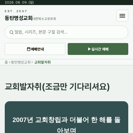
2026. 08. 09. (일)
·
EST. 2007
동탄명성교회
대한예수교장로회
예배안내
실시간 예배
홈
동탄명성교회
교회발자취
교회발자취(조금만 기다리셔요)
2007년 교회창립과 더불어 한 해를 돌
아보며