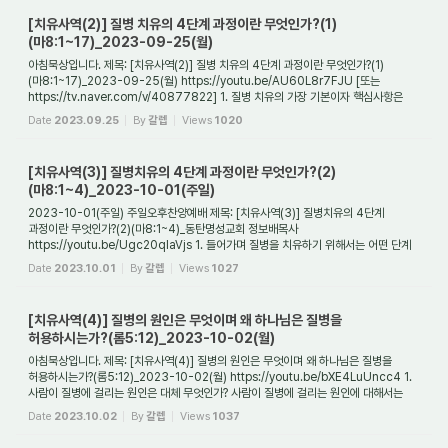
[치유사역(2)] 질병 치유의 4단계 과정이란 무엇인가?(1)
(마8:1~17)_2023-09-25(월)
아침묵상입니다. 제목: [치유사역(2)] 질병 치유의 4단계 과정이란 무엇인가?(1)
(마8:1~17)_2023-09-25(월) https://youtu.be/AU60L8r7FJU [또는
https://tv.naver.com/v/40877822] 1. 질병 치유의 가장 기본이자 핵심사항은
무엇인가? 질병을 치유하는데 있어...
Date
2023.09.25
By
갈렙
Views
1020
[치유사역(3)] 질병치유의 4단계 과정이란 무엇인가?(2)
(마8:1~4)_2023-10-01(주일)
2023-10-01(주일) 주일오후찬양예배 제목: [치유사역(3)] 질병치유의 4단계
과정이란 무엇인가?(2)(마8:1~4)_동탄명성교회 정보배목사
https://youtu.be/Ugc20qlaVjs 1. 들어가며 질병을 치유하기 위해서는 어떤 단계
혹은 절차가 필요한가? 사복음서를 읽어보...
Date
2023.10.01
By
갈렙
Views
1027
[치유사역(4)] 질병의 원인은 무엇이며 왜 하나님은 질병을
허용하시는가?(롬5:12)_2023-10-02(월)
아침묵상입니다. 제목: [치유사역(4)] 질병의 원인은 무엇이며 왜 하나님은 질병을
허용하시는가?(롬5:12)_2023-10-02(월) https://youtu.be/bXE4LuUncc4 1.
사람이 질병에 걸리는 원인은 대체 무엇인가? 사람이 질병에 걸리는 원인에 대해서는
의견이 분분하...
Date
2023.10.02
By
갈렙
Views
1037