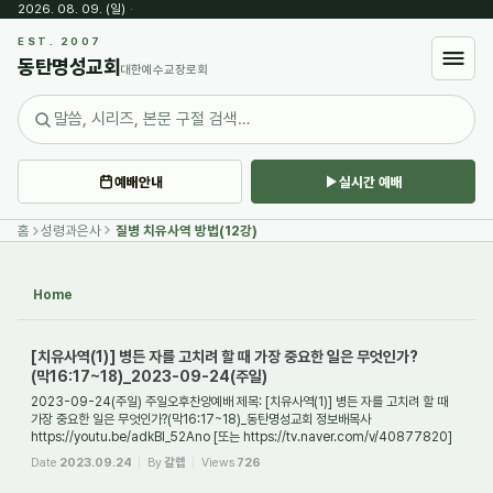
2026. 08. 09. (일)
·
Sketchbook5, 스케치북5
EST. 2007
동탄명성교회
대한예수교장로회
예배안내
실시간 예배
Sketchbook5, 스케치북5
홈
성령과은사
질병 치유사역 방법(12강)
Home
[치유사역(1)] 병든 자를 고치려 할 때 가장 중요한 일은 무엇인가?
(막16:17~18)_2023-09-24(주일)
2023-09-24(주일) 주일오후찬양예배 제목: [치유사역(1)] 병든 자를 고치려 할 때
가장 중요한 일은 무엇인가?(막16:17~18)_동탄명성교회 정보배목사
https://youtu.be/adkBI_52Ano [또는 https://tv.naver.com/v/40877820]
1. 들어가며 병을 고치려할 때 가장...
Date
2023.09.24
By
갈렙
Views
726