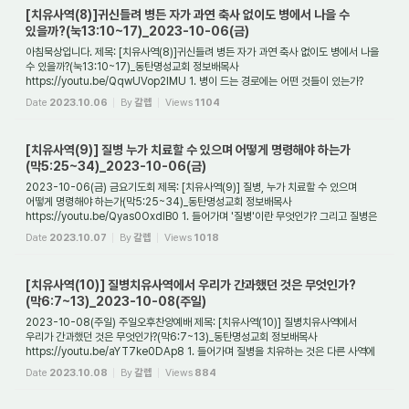
[치유사역(8)]귀신들려 병든 자가 과연 축사 없이도 병에서 나을 수
있을까?(눅13:10~17)_2023-10-06(금)
아침묵상입니다. 제목: [치유사역(8)]귀신들려 병든 자가 과연 축사 없이도 병에서 나을
수 있을까?(눅13:10~17)_동탄명성교회 정보배목사
https://youtu.be/QqwUVop2IMU 1. 병이 드는 경로에는 어떤 것들이 있는가?
사람은 어떻게 해서 병이 드는 것일까? 성...
Date
2023.10.06
By
갈렙
Views
1104
[치유사역(9)] 질병 누가 치료할 수 있으며 어떻게 명령해야 하는가
(막5:25~34)_2023-10-06(금)
2023-10-06(금) 금요기도회 제목: [치유사역(9)] 질병, 누가 치료할 수 있으며
어떻게 명령해야 하는가(막5:25~34)_동탄명성교회 정보배목사
https://youtu.be/Qyas0OxdIB0 1. 들어가며 '질병'이란 무엇인가? 그리고 질병은
왜 생기는 것인가? 그리고 어떻게 ...
Date
2023.10.07
By
갈렙
Views
1018
[치유사역(10)] 질병치유사역에서 우리가 간과했던 것은 무엇인가?
(막6:7~13)_2023-10-08(주일)
2023-10-08(주일) 주일오후찬양예배 제목: [치유사역(10)] 질병치유사역에서
우리가 간과했던 것은 무엇인가?(막6:7~13)_동탄명성교회 정보배목사
https://youtu.be/aYT7ke0DAp8 1. 들어가며 질병을 치유하는 것은 다른 사역에
비해 좀 더 독특한 특징이 있다....
Date
2023.10.08
By
갈렙
Views
884