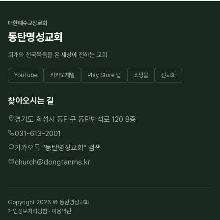
대한예수교장로회
동탄명성교회
회개와 천국복음을 온 세상에 전하는 교회
YouTube
카카오채널
Play Store 앱
쇼핑몰
선교회
찾아오시는 길
경기도 화성시 동탄구 동탄반석로 120 8층
031-613-2001
카카오톡 "
동탄명성교회
" 검색
church@dongtanms.kr
Copyright 2026 © 동탄명성교회
개인정보처리방침
·
이용약관