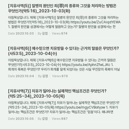
[치유사역(5)] 질병의 원인인 죄(罪)의 종류와 그것을 처리하는 방법은
무엇인가(약5:16)_2023-10-03(화)
아침묵상입니다. 제목: [치유사역(5)] 질병의 원인인 죄(罪)의 종류와 그것을 처리하는
방법은 무엇인가?(약5:16)_2023-10-03(화) https://youtu.be/ZuCAiqdYEWA
1. 질병의 원인을 성경에서는 어떻게 말씀하고 있는가? 질병의 원인을 성경에서는 한
마디로 '하...
Date
2023.10.03
By
갈렙
Views
974
[치유사역(6)] 예수믿으면 치유받을 수 있다는 근거의 말씀은 무엇인가?
(사53:5)_2023-10-04(수)
아침묵상입니다. 제목: [치유사역(6)] 예수믿으면 치유받을 수 있다는 근거의 말씀은
무엇인가?(사53:5)_2023-10-04(수) https://youtu.be/AphnZfwLJKc 1.
회개의 축복은 무엇인가? 우리가 회개를 알게 되었다는 것은 사실 무진장의 축복이 아닐
수 없다. 왜냐...
Date
2023.10.04
By
갈렙
Views
970
[치유사역(7)] 치유가 일어나는 실제적인 핵심조건은 무엇인가?
(막5:25~34)_2023-10-05(목)
아침묵상입니다. 제목: [치유사역(7)] 치유가 일어나는 실제적인 핵심조건은 무엇인가?
(막5:25~34)_2023-10-05(목) https://youtu.be/mgyCVBohjow 1. 치유가
일어나는 핵심조건은 무엇인가? 치유가 일어나는 핵심조건은 '믿음'이다. 왜냐하면
예수께서 병자들...
Date
2023.10.05
By
갈렙
Views
987