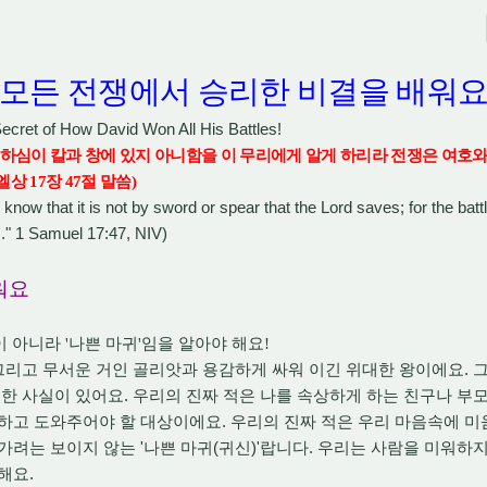
 모든 전쟁에서 승리한 비결을 배워
Secret of How David Won All His Battles!
하심이 칼과 창에 있지 아니함을 이 무리에게 알게 하리라 전쟁은 여호와
엘상
17
장
47
절 말씀
)
 know that it is not by sword or spear that the Lord saves; for the battl
ds." 1 Samuel 17:47, NIV)
워요
이 아니라
'
나쁜 마귀
'
임을 알아야 해요
!
.
그리고 무서운 거인 골리앗과 용감하게 싸워 이긴 위대한 왕이에요
그
.
요한 사실이 있어요
우리의 진짜 적은 나를 속상하게 하는 친구나 부
.
하고 도와주어야 할 대상이에요
우리의 진짜 적은 우리 마음속에 
'
(
)'
.
 가려는 보이지 않는
나쁜 마귀
귀신
랍니다
우리는 사람을 미워하지
.
 해요