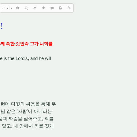
?
가
요
!
께 속한 것인즉 그가 너희를
e is the Lord's, and he will
런데 다윗의 싸움을 통해 우
'
'
모님 같은
사람
이 아니라는
,
미움과 짜증을 심어주고
죄를
,
 말고
내 안에서 죄를 짓게