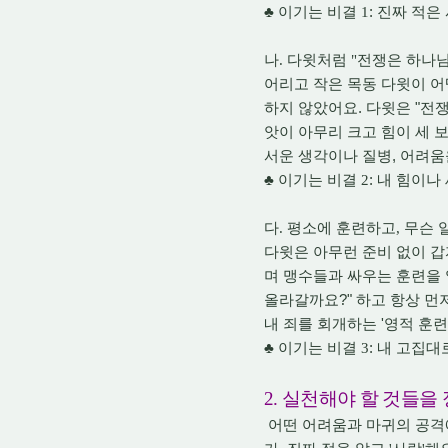
:
♣
이기는 비결
1
진짜 적은
나
.
다윗처럼
"
전쟁은 하나님
어리고 작은 목동 다윗이 어
.
"
하지 않았어요
다윗은
전쟁
앗이 아무리 크고 힘이 세 
,
서운 생각이나 질병
어려움
:
♣
이기는 비결
2
내 힘이나
다
.
평소에 훈련하고
,
무슨 
다윗은 아무런 준비 없이 갑
며 맹수들과 싸우는 훈련을
?"
올라갈까요
하고 항상 먼
'
내 죄를 회개하는
영적 훈련
:
♣
이기는 비결
3
내 고집대
2.
실천해야 할 것들을
어떤 어려움과 마귀의 공