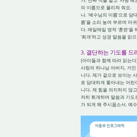
가
.
진짜 적을 알고
'
사랑
'
해
.
의 이름으로 물리쳐 줘요
나
. '
예수님의 이름
'
으로 담
'
름
을 소리 높여 부르며 마
다
.
매일매일 영적
'
훈련
'
을 
'
'
회개
하고 성경 말씀을 읽
3.
결단하는 기도를 드
(
아이들과 함께 따라 읽는다
,
사랑의 하나님 아버지
거인
.
니다
제가 겉으로 보이는 
로 담대하게 쫓아내는 어린
.
니다
제 힘을 의지하지 않고
저히 회개하며 말씀과 기도
.
가 되게 해 주시옵소서
예수