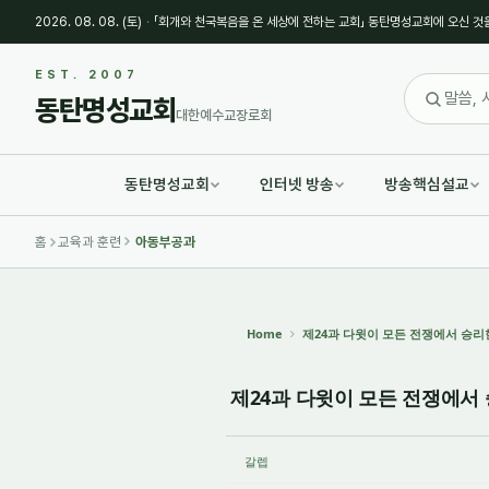
2026. 08. 08. (토)
·
「회개와 천국복음을 온 세상에 전하는 교회」 동탄명성교회에 오신 것
Sketchbook5, 스케치북5
Sketchbook5, 스케치북5
EST. 2007
동탄명성교회
대한예수교장로회
동탄명성교회
인터넷 방송
방송핵심설교
Sketchbook5, 스케치북5
Sketchbook5, 스케치북5
홈
교육과 훈련
아동부공과
Home
제24과 다윗이 모든 전쟁에서 승리한 비
제24과 다윗이 모든 전쟁에서 승리
갈렙