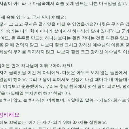
,
 사람이 아니라 내 마음속에서 죄를 짓게 만드는 나쁜 마귀임을 알고
께 속해 있다
"
고 굳게 믿어야 해요
!
?
떻게 그 크고 무서운 골리앗을 이길 수 있었을까요
다윗은 무거운 
!"
의 승리는 나의 힘이 아니라 살아계신 하나님께 달려 있다
라고 굳
,
보여도
온 우주를 만드신 하나님보다는 훨씬 작다는 것을 다윗은 알
,
을 줄 때 겁먹지 말고
나보다 훨씬 크시고 강하신 예수님의 이름을 
,
 세상의 무기를 의지하지 않고
나보다 훨씬 크고 강하신 예수님의 이
일이든 먼저 하나님께 여쭤보아야 해요
!
.
자기 골리앗을 이긴 게 아니에요
다윗은 아무도 보지 않는 들판에서 
.
 열심히 했어요
그리고 왕이 되어서도 전쟁에 나갈 때마다 내 마음대
.
,
저 여쭤보고 순종했어요
우리도 훗날 천국에서 멋진 왕이 되려면
평
'
.
을 매일매일 부지런히 해야 한답니다
,
로 하지 않고 늘 하나님께 여쭤보며
매일매일 말씀과 기도와 회개로 
 정리해요
'
'
3
.
격에도 끄떡없는
이기는 자
가 되기 위해
가지를 실천해요