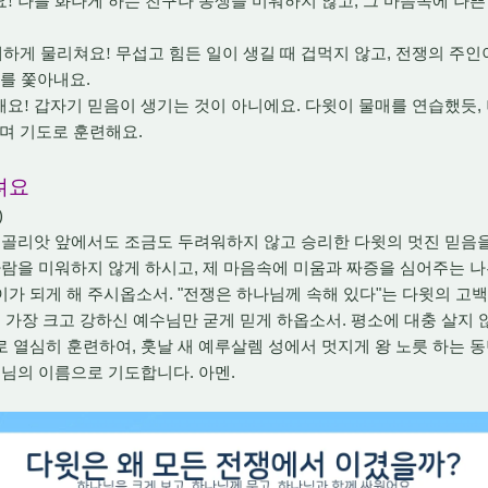
,
요
!
나를 화나게 하는 친구나 동생을 미워하지 않고
그 마음속에 나쁜
,
대하게 물리쳐요
!
무섭고 힘든 일이 생길 때 겁먹지 않고
전쟁의 주인
.
귀를 쫓아내요
.
,
해요
!
갑자기 믿음이 생기는 것이 아니에요
다윗이 물매를 연습했듯
.
으며 기도로 훈련해요
려요
)
 골리앗 앞에서도 조금도 두려워하지 않고 승리한 다윗의 멋진 믿음을
,
사람을 미워하지 않게 하시고
제 마음속에 미움과 짜증을 심어주는 
. "
"
이가 되게 해 주시옵소서
전쟁은 하나님께 속해 있다
는 다윗의 고백
.
 가장 크고 강하신 예수님만 굳게 믿게 하옵소서
평소에 대충 살지 
,
로 열심히 훈련하여
훗날 새 예루살렘 성에서 멋지게 왕 노릇 하는 
.
.
님의 이름으로 기도합니다
아멘