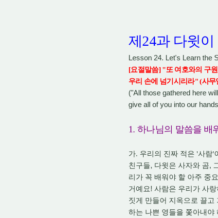
제
24
과 다윗이
Lesson 24. Let's Learn the 
[
요절말씀
] "
또 여호와의 구원
우리 손에 넘기시리라
" (
사무
("All those gathered here will
give all of you into our han
1.
하나님의 말씀을 배
가
.
우리의 진짜 적은
'
사람
'
,
,
친구들
다윗은 사자와 곰
리가 꼭 배워야 할 아주 중
!
거예요
사람은 우리가 사랑
짓게 만들어 지옥으로 끌고
하는 나쁜 영들을 쫓아내야