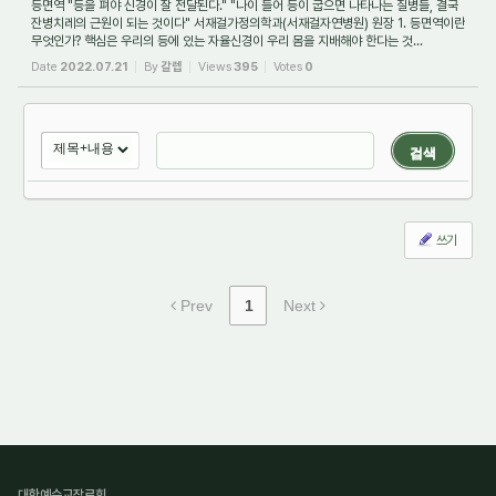
등면역 "등을 펴야 신경이 잘 전달된다." "나이 들어 등이 굽으면 나타나는 질병들, 결국
잔병치레의 근원이 되는 것이다" 서재걸가정의학과(서재걸자연병원) 원장 1. 등면역이란
무엇인가? 핵심은 우리의 등에 있는 자율신경이 우리 몸을 지배해야 한다는 것...
Date
2022.07.21
By
갈렙
Views
395
Votes
0
검색
쓰기
Prev
1
Next
대한예수교장로회