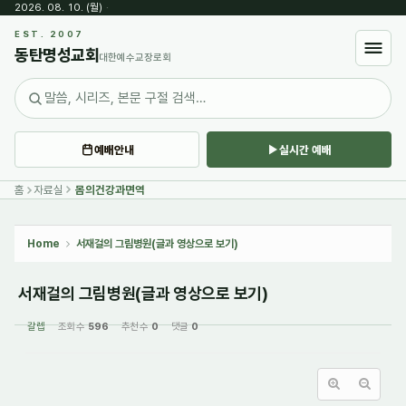
2026. 08. 10. (월)
·
Sketchbook5, 스케치북5
EST. 2007
동탄명성교회
대한예수교장로회
예배안내
실시간 예배
Sketchbook5, 스케치북5
홈
자료실
몸의건강과면역
Home
서재걸의 그림병원(글과 영상으로 보기)
서재걸의 그림병원(글과 영상으로 보기)
갈렙
조회 수
596
추천 수
0
댓글
0