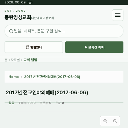
2026. 08. 09. (일)
·
Sketchbook5, 스케치북5
EST. 2007
동탄명성교회
대한예수교장로회
예배안내
실시간 예배
Sketchbook5, 스케치북5
홈
자료실
교회 앨범
Home
2017년 전교인야외예배(2017-06-06)
2017년 전교인야외예배(2017-06-06)
갈렙
조회 수
1910
추천 수
0
댓글
0