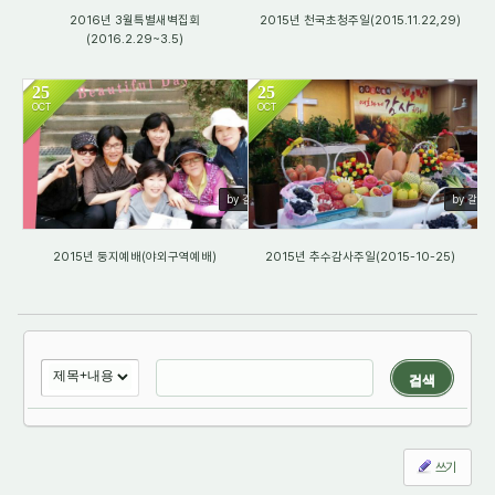
2016년 3월특별새벽집회
2015년 천국초청주일(2015.11.22,29)
(2016.2.29~3.5)
25
25
OCT
OCT
1909
1813
by 갈렙
by 갈렙
2015년 둥지예배(야외구역예배)
2015년 추수감사주일(2015-10-25)
검색
쓰기