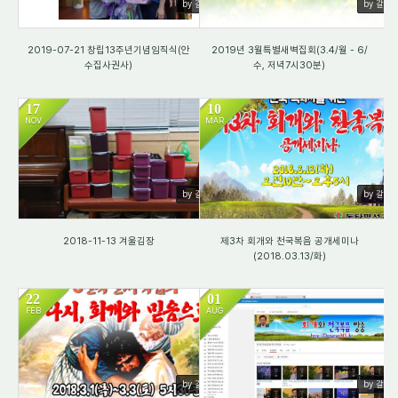
by 갈렙
by 갈렙
2019-07-21 창립13주년기념임직식(안
2019년 3월특별새벽집회(3.4/월 - 6/
수집사권사)
수, 저녁7시30분)
17
10
NOV
MAR
1359
1538
by 갈렙
by 갈렙
2018-11-13 겨울김장
제3차 회개와 천국복음 공개세미나
(2018.03.13/화)
22
01
FEB
AUG
1315
1499
by 갈렙
by 갈렙