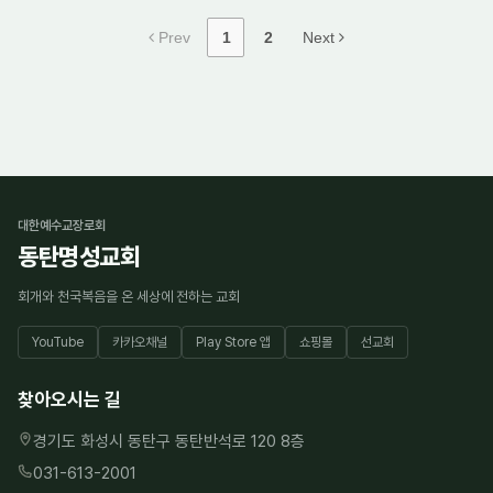
Prev
1
2
Next
대한예수교장로회
동탄명성교회
회개와 천국복음을 온 세상에 전하는 교회
YouTube
카카오채널
Play Store 앱
쇼핑몰
선교회
찾아오시는 길
경기도 화성시 동탄구 동탄반석로 120 8층
031-613-2001