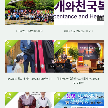
87
314
by 갈렙
by 갈렙
2026년 전교인야외예배
회개와천국복음선교회 로고
21
18
NOV
OCT
9999
7570
by 갈렙
by 갈렙
2023년 입교 세례식(2023.11.19/주일)
회개와천국복음연구소 설립예배_2023-
10-03(화)
19
19
AUG
AUG
1094
719