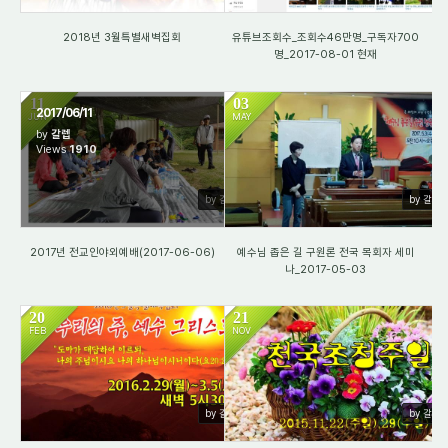
2018년 3월특별새벽집회
유튜브조회수_조회수46만명_구독자700
명_2017-08-01 현재
11
03
2017/06/11
JUN
MAY
by
갈렙
Views
1910
1623
by 갈렙
by 갈렙
2017년 전교인야외예배(2017-06-06)
예수님 좁은 길 구원론 전국 목회자 세미
나_2017-05-03
20
21
FEB
NOV
1678
1758
by 갈렙
by 갈렙