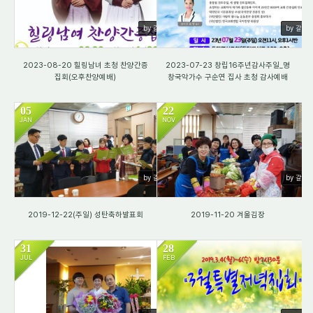
by 갈렙
by 갈렙
2023-08-20 힐링남녀 초청 찬양간증
2023-07-23 창립16주년감사주일_명
집회(오후찬양예배)
창국악가수 구순연 집사 초청 감사예배
05
22
JAN
NOV
2582
1716
by 갈렙
by 갈렙
2019-12-22(주일) 성탄축하발표회
2019-11-20 겨울김장
31
28
JUL
FEB
2021
1290