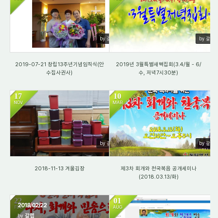
2021
1290
by 갈렙
by 갈렙
2019-07-21 창립13주년기념임직식(안
2019년 3월특별새벽집회(3.4/월 - 6/
수집사권사)
수, 저녁7시30분)
17
10
NOV
MAR
1359
1538
by 갈렙
by 갈렙
2018-11-13 겨울김장
제3차 회개와 천국복음 공개세미나
(2018.03.13/화)
22
01
2018/02/22
FEB
AUG
by
갈렙