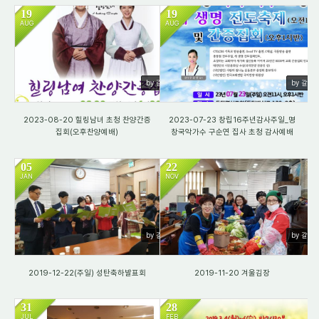
19
19
AUG
AUG
1094
719
by 갈렙
by 갈렙
2023-08-20 힐링남녀 초청 찬양간증
2023-07-23 창립16주년감사주일_명
집회(오후찬양예배)
창국악가수 구순연 집사 초청 감사예배
05
22
JAN
NOV
2582
1716
by 갈렙
by 갈렙
2019-12-22(주일) 성탄축하발표회
2019-11-20 겨울김장
31
28
JUL
FEB