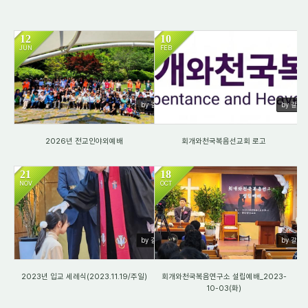
12
10
JUN
FEB
87
314
by 갈렙
by 갈렙
2026년 전교인야외예배
회개와천국복음선교회 로고
21
18
NOV
OCT
9999
7570
by 갈렙
by 갈렙
2023년 입교 세례식(2023.11.19/주일)
회개와천국복음연구소 설립예배_2023-
10-03(화)