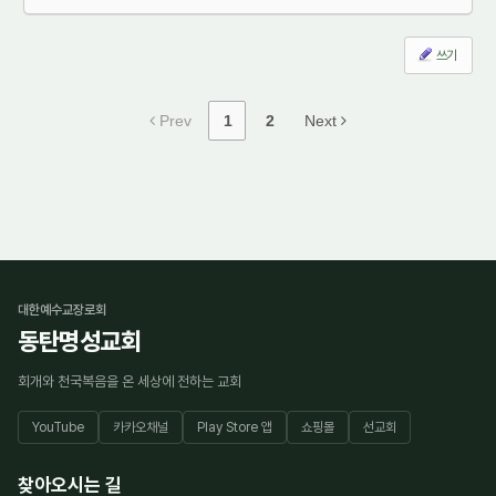
쓰기
Prev
1
2
Next
대한예수교장로회
동탄명성교회
회개와 천국복음을 온 세상에 전하는 교회
YouTube
카카오채널
Play Store 앱
쇼핑몰
선교회
찾아오시는 길