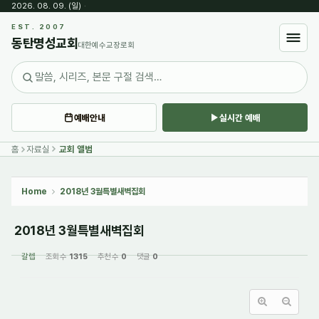
2026. 08. 09. (일)
·
Sketchbook5, 스케치북5
EST. 2007
동탄명성교회
대한예수교장로회
예배안내
실시간 예배
Sketchbook5, 스케치북5
홈
자료실
교회 앨범
Home
2018년 3월특별새벽집회
2018년 3월특별새벽집회
갈렙
조회 수
1315
추천 수
0
댓글
0