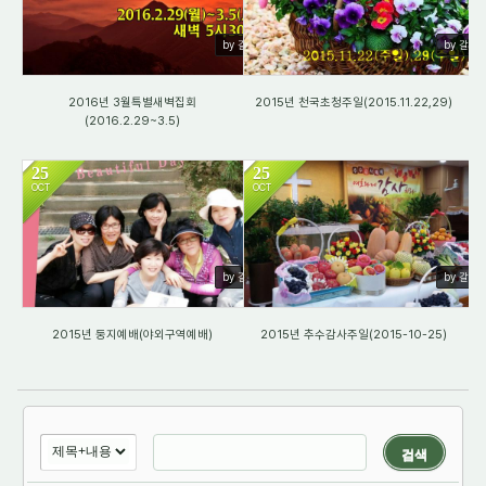
by 갈렙
by 갈렙
2016년 3월특별새벽집회
2015년 천국초청주일(2015.11.22,29)
(2016.2.29~3.5)
25
25
OCT
OCT
1909
1813
by 갈렙
by 갈렙
2015년 둥지예배(야외구역예배)
2015년 추수감사주일(2015-10-25)
검색