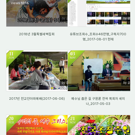
Views
1315
1499
by 갈렙
by 갈렙
2018년 3월특별새벽집회
유튜브조회수_조회수46만명_구독자700
명_2017-08-01 현재
11
03
JUN
MAY
1910
1623
by 갈렙
by 갈렙
2017년 전교인야외예배(2017-06-06)
예수님 좁은 길 구원론 전국 목회자 세미
나_2017-05-03
20
21
FEB
NOV
1678
1758