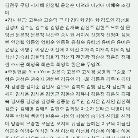
김현주 무명 서지혜 안정렬 윤정순 이덕래 이선애 이혜숙 조경
미
●감사헌금: 고복순 고순덕 구 미 김대항 김대항 김도연 김선희
김성미 김수실 김수영 김영순 김재숙 김진주 김현주 모혜실 문
영선 문은정 문은정 박찬주 송시현 서지혜 신명자 신정미 심동
빈 안정렬 양동영 엄평순 연동혁 유향숙 유혜성 윤예은 윤예은
윤정순 이병수 이상만 이선애 이여진 이채숙 이채숙 이혜숙 임
성신 임승희 임헌영 임희자 장선자 전영광 정순천 정은진 정혜
란 조서윤 최명옥 최순희 최영희 한은숙 무명26
●주정헌금: Yireh Youn 강은숙 고은주 고혜경 공명희 구승호 구
하은 권성은 권숙자 권혜빈 김규연 김나희 김동윤 김루아 김명
자 김명환 김미순 김민서 김보배 김복희 김빛 김선자 김선희 김
세아 김시온 김시온 김영근 김용순 김유나 김은정 김은하 김재
숙 김재중 김정봉 김정옥 김종분 김주안 김지은 김지인 김진혁
김춘수 김태영 김태화 김현주 김희망 마순자 문태준 박영미 박
찬주 박행복 백민영 변홍수 서혜영 서혜영 송미라 신영희 신정
미 양승혜 오승현 오윤민 오지혜 유필남 윤예은 이규옥 이금선
이금순 이병수 이석경 이선 이선애 이선화 이승용 이예나 이용