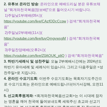
2. 유튜브 온라인 방송
:
온라인으로 예배드리실 분은 유튜브채
널 “회개와천국복음[정보배]”으로 들어오시기 바랍니다.
1)주일낮1부예배(09시)(
https://youtube.com/live/CAzfODcCcpw
) 검색:“회개와천국복
음”
2)주일낮2부예배(11시)(
https://youtube.com/live/tuyQmgvwsgM
) 검색:“회개와천국복
음”
3)주일찬양예배(오후2시)(
https://youtube.com/live/Z0AOUK_pIiQ
) 검색:“회개와천국복음”
3. 하반기세례식 및 성찬주일
: 오늘 2부예배시간에는 2024년도
하반기 유아세례 및 세례식이 있습니다. 그리고 다음주일은 <성
찬주일>로 지킵니다.
4. 온라인 수요기도회
: 이번주 수요기도회는 목회자기도주간으
로 수요기도회는 온라인으로 예배드립니다(아가서강해, 오전11
시)
5. 선교회후원계좌
: <회개와천국복음선교회>는 이 시대에 잠자
는 영혼을 깨어 천국에 들여보내도록 세워주신 초교파 선교기