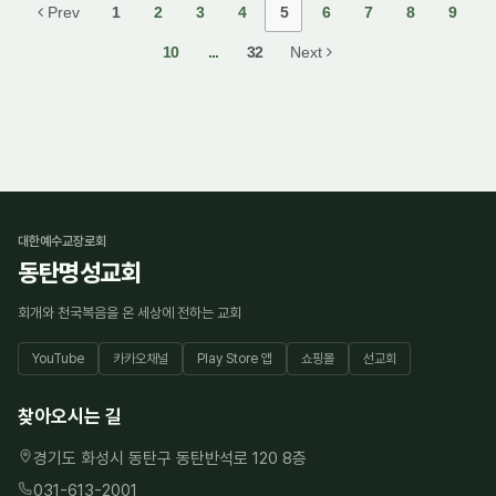
Prev
1
2
3
4
5
6
7
8
9
10
...
32
Next
대한예수교장로회
동탄명성교회
회개와 천국복음을 온 세상에 전하는 교회
YouTube
카카오채널
Play Store 앱
쇼핑몰
선교회
찾아오시는 길
경기도 화성시 동탄구 동탄반석로 120 8층
031-613-2001