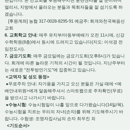
관입니다. 본 선교회를 후원해주시면 훈련센타를 잘 준비하여
멀리서, 지방에서 올라오는 분들과 목회자들을 잘 섬기도록 하
겠습니다.
[후원계좌] 농협 317-0028-8295-91 예금주: 회개와천국복음선
교회
6. 교회학교 안내
: 매주 유치부/아동부예배가 오전 11시에, 신강
수학학원(8층)에서 동시에 드려지고 있습니다(지도: 이석경 전
임전도사).
7. 금요기도회
: 매주 금요일에는 금요기도회(오후8시)가 있습니
다. 회개에 따른 놀라운 기적의 시간이 될 것입니다. 지난주부터
는 새로운 “전투방언기도”에 집중하고 있습니다.
<교역자 및 성도 동정>
●무료주차 안내: 자가용을 가지고 오신 분들은 가실 때에 <예
배안내위원>에게 말씀해주셔서 스마트웹으로 주차확인(무료)
을 받으시고 나가시기 바랍니다.
●
수능시험
: 수능시험일이 나흘 앞으로 다가왔습니다(14일/목).
수능시험을 치르는 우리의 자녀(손자)를 위해 기도해주시기 바
랍니다. 수험생: 조명자집사님의 손자 최우진 외
<기도순서>