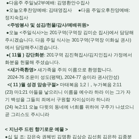
●다음주 주일낮2부예배: 김명환안수집사
●오늘오후찬양예배: 김태영집사 ●다음 주일오후찬양예배:
정지숙집사
<주방봉사 및 섬김/헌물/감사/예배위원
>
●오늘 <주일식사>는 201구역(구역장 김미순 집사)에서 담당해
주시겠습니다. 다음 주일 식사는 301구역(구역장 이화실 권사)
에서 담당해주시겠습니다.
●( 11월 ) 강단화분
: 201구역 김진혁집사/김지인집사 가정에서
화분을 헌물해 주셨습니다.
<새가족환영>
새가족을 주의 이름으로 환영합니다.
2024-76 조윤미 성도(평택), 2024-77 송미라 권사(안성)
<( 11 )월 성경 암송구절>
마태복음 1;2ㅣ, 누가복음 2:11
(23) 마1:21 아들을 낳으리니 이름을 예수라 하라 이는 그가 자
기 백성을 그들의 죄에서 구원할 자이심이라 하니라
(24) 눅2:11 오늘 다윗의 동네에 너희를 위하여 구주가 나셨으니
곧 그리스도 주시니라
< 지난주 드린 향기로운 예물 >
●십 일 조: 강은숙 권혜빈 김명환 김상순 김선희 김은하 김종분