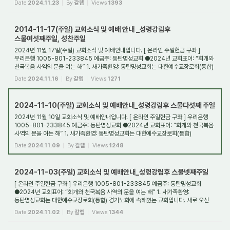
Date
2024.11.23
By
갈렙
Views
1393
2014-11-17(주일) 교회소식 및 예배 안내 _성령강림후
스물여섯째주일, 성찬주일
2024년 11월 17일(주일) 교회소식 및 예배안내입니다. [ 온라인 주일헌금 구좌 ]
우리은행 1005-801-233845 예금주: 동탄명성교회 ●2024년 교회표어: “회개와
천국복음 사역의 문을 여는 해” 1. 새가족환영: 동탄명성교회는 대한예수교장로회(통합)
경기노회에...
Date
2024.11.16
By
갈렙
Views
1271
2024-11-10(주일) 교회소식 및 예배안내_성령강림후 스물다섯째 주일
2024년 11월 10일 교회소식 및 예배안내입니다. [ 온라인 주일헌금 구좌 ] 우리은행
1005-801-233845 예금주: 동탄명성교회 ●2024년 교회표어: “회개와 천국복음
사역의 문을 여는 해” 1. 새가족환영: 동탄명성교회는 대한예수교장로회(통합)
경기노회에 속해...
Date
2024.11.09
By
갈렙
Views
1248
2024-11-03(주일) 교회소식 및 예배안내_성령강림후 스물넷째주일
[ 온라인 주일헌금 구좌 ] 우리은행 1005-801-233845 예금주: 동탄명성교회
●2024년 교회표어: “회개와 천국복음 사역의 문을 여는 해” 1. 새가족환영:
동탄명성교회는 대한예수교장로회(통합) 경기노회에 속해있는 교회입니다. 새로 오신
분들을 진심으로 환...
Date
2024.11.02
By
갈렙
Views
1344