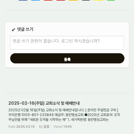
댓글 쓰기
✔
댓글 쓰기 권한이 없습니다. 로그인 하시겠습니까?
2025-02-16(주일) 교회소식 및 예배안내
2025년 02월 16일(주일) 교회소식 및 예배안내입니다. [ 온라인 주일헌금 구좌 ]
우리은행 1005-801-233845 예금주: 동탄명성교회 ●2025년 교회표어: 오직
주님만을 위해 “새로운 도약을 시작하는 해” 1. 새가족환영: 동탄명성교회는
대한예수교장로회(통합) ...
Date
2025.02.15
By
갈렙
Views
1445