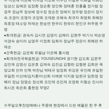
주 이은재 이은혜 이자영 이조휘 이주연 이형규 이화실 이화진
임성신 임예은 임장환 장순환 장인화 장태훈 전홍출 정가람 정
경주 정남주 정보배 정수정 정순천 정예지 정우량 정은이 정지
숙 조경미 조명자 조양희 조재윤 조혜숙 최귀자 최명희 최혜란
최효정 태소망 하재순 한승연 한우리 한유리 한인규 허주원 무
명
●회개헌금: 권숙자 김시연 김영지 김해리 김현주 박기식 박순영
석경숙 송미라 심영우 이정희 임희자 정남주 정은이 최혜란 하
재순
●건축헌금: 김은화 유필남 이은혜 홍사범
●회개와천국복음헌금: YOUSEUNGHI 권기현 김도희 김문주
김민재 김영선 김은효 김재숙 김진섭 김향란 김형분 김희은 목
양교회 민하 민혁 박찬님 박태규 엄정희 위강운 유인례 유일한
유일한 이선애/김지훈/이선희 이예본 이지원 임완규 임헌영 장
혜리 정남 정명순 정선희 조민재 조민재 조영희 지형순 진사라
최시은 최은희 홍현정 무명2
※주일오후찬양예배나 주중에 현장에서 드린 예물은 한 주 후