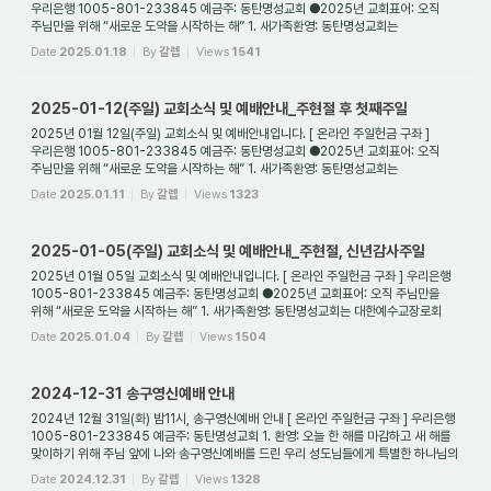
우리은행 1005-801-233845 예금주: 동탄명성교회 ●2025년 교회표어: 오직
주님만을 위해 “새로운 도약을 시작하는 해” 1. 새가족환영: 동탄명성교회는
대한예수교장로회(통합) ...
Date
2025.01.18
By
갈렙
Views
1541
2025-01-12(주일) 교회소식 및 예배안내_주현절 후 첫째주일
2025년 01월 12일(주일) 교회소식 및 예배안내입니다. [ 온라인 주일헌금 구좌 ]
우리은행 1005-801-233845 예금주: 동탄명성교회 ●2025년 교회표어: 오직
주님만을 위해 “새로운 도약을 시작하는 해” 1. 새가족환영: 동탄명성교회는
대한예수교장로회(통합) ...
Date
2025.01.11
By
갈렙
Views
1323
2025-01-05(주일) 교회소식 및 예배안내_주현절, 신년감사주일
2025년 01월 05일 교회소식 및 예배안내입니다. [ 온라인 주일헌금 구좌 ] 우리은행
1005-801-233845 예금주: 동탄명성교회 ●2025년 교회표어: 오직 주님만을
위해 “새로운 도약을 시작하는 해” 1. 새가족환영: 동탄명성교회는 대한예수교장로회
(통합) 경기노...
Date
2025.01.04
By
갈렙
Views
1504
2024-12-31 송구영신예배 안내
2024년 12월 31일(화) 밤11시, 송구영신예배 안내 [ 온라인 주일헌금 구좌 ] 우리은행
1005-801-233845 예금주: 동탄명성교회 1. 환영: 오늘 한 해를 마감하고 새 해를
맞이하기 위해 주님 앞에 나와 송구영신예배를 드린 우리 성도님들에게 특별한 하나님의
...
Date
2024.12.31
By
갈렙
Views
1328