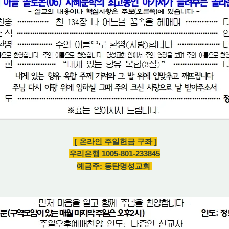
[ 온라인 주일헌금 구좌 ]
우리은행 1005-801-233845
예금주: 동탄명성교회