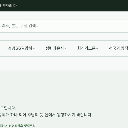
을 환영합니다
성경66권강해
성령과은사
회개기도문
천국과 영
내드립니다.
동체가 하나 되어 주님의 뜻 안에서 동행하시기 바랍니다.
 예배안내_성령강림후 넷째주일