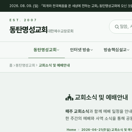
2026. 08. 09. (일)
·
「회개와 천국복음을 온 세상에 전하는 교회」 동탄명성교회에 오신 것
Sketchbook5, 스케치북5
Sketchbook5, 스케치북5
EST. 2007
동탄명성교회
대한예수교장로회
동탄명성교회
인터넷 방송
방송핵심설교
Sketchbook5, 스케치북5
Sketchbook5, 스케치북5
홈
동탄명성교회
교회소식 및 예배안내
교회소식 및 예배안내
매주 교회소식
과 함께 예배 일정을 안
한 주간의
예배와 사역 소식
을 통해 공
Home
2026-06-21(주일) 교회소식 및