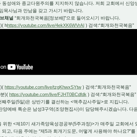
C와 동성애와 종교다원주의를 지지하지 않습니다. 저희 교회에서 신앙
담임목사님과 만남을 갖고 가시기 바랍니다.
튜브채널
“회개와천국복음[정보배]”으로 들어오시기 바랍니다.
( h
https://youtube.com/live/4ekXK6WVrAI
) 검색:“회개와천국복음”
)(
https://youtube.com/live/tzgKhwxSYtw
) 검색:“회개와천국복음”
분)(
https://youtube.com/live/FJHT0BCdfdk
) 검색:“회개와천국복음”
월 첫째주일(5일)은 상반기를 결선하는 <맥추감사주일>로 지킵니다.
후찬양예배 특순은 남성3구역(조양현집사)이 담당해주시겠습니다. 다
을 위한 <제10기 새가족양육성경공부(5주과정)>가 매주일 교회에서 있
 되고, 다음 주에는 “제5과 회개기도문, 어떻게 사용해야 하나요?”를